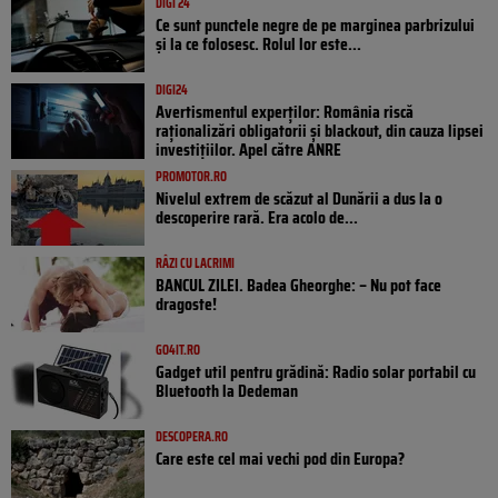
DIGI 24
Ce sunt punctele negre de pe marginea parbrizului
și la ce folosesc. Rolul lor este...
DIGI24
Avertismentul experților: România riscă
raționalizări obligatorii și blackout, din cauza lipsei
investițiilor. Apel către ANRE
PROMOTOR.RO
Nivelul extrem de scăzut al Dunării a dus la o
descoperire rară. Era acolo de...
RÂZI CU LACRIMI
BANCUL ZILEI. Badea Gheorghe: – Nu pot face
dragoste!
GO4IT.RO
Gadget util pentru grădină: Radio solar portabil cu
Bluetooth la Dedeman
DESCOPERA.RO
Care este cel mai vechi pod din Europa?