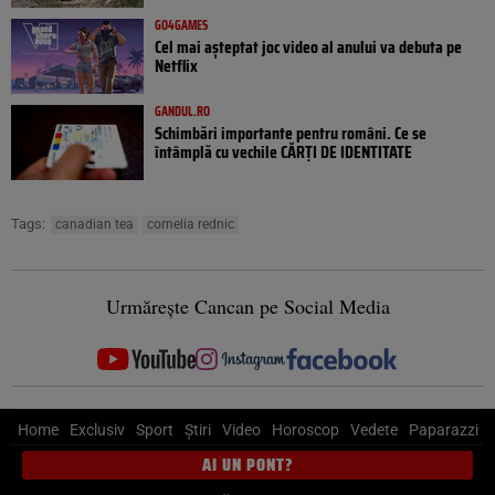
GO4GAMES
Cel mai așteptat joc video al anului va debuta pe
Netflix
GANDUL.RO
Schimbări importante pentru români. Ce se
întâmplă cu vechile CĂRȚI DE IDENTITATE
Tags:
canadian tea
cornelia rednic
Urmărește Cancan pe Social Media
Home
Exclusiv
Sport
Știri
Video
Horoscop
Vedete
Paparazzi
AI UN PONT?