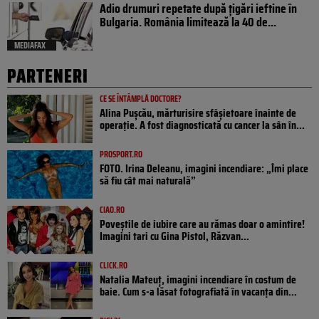
Adio drumuri repetate după țigări ieftine în
Bulgaria. România limitează la 40 de...
MEDIAFAX
PARTENERI
CE SE ÎNTÂMPLĂ DOCTORE?
Alina Pușcău, mărturisire sfâșietoare înainte de
operație. A fost diagnosticată cu cancer la sân în...
PROSPORT.RO
FOTO. Irina Deleanu, imagini incendiare: „Îmi place
să fiu cât mai naturală”
CIAO.RO
Poveştile de iubire care au rămas doar o amintire!
Imagini tari cu Gina Pistol, Răzvan...
CLICK.RO
Natalia Mateuț, imagini incendiare în costum de
baie. Cum s-a lăsat fotografiată în vacanța din...