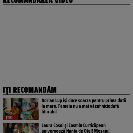
IȚI RECOMANDĂM
Adrian Lup își duce soacra pentru prima dată
la mare. Femeia nu a mai văzut niciodată
litoralul
ȘTIRI
Laura Cosoi și Cosmin Curticăpean
aniversează Nunta de Oțel! Mesajul