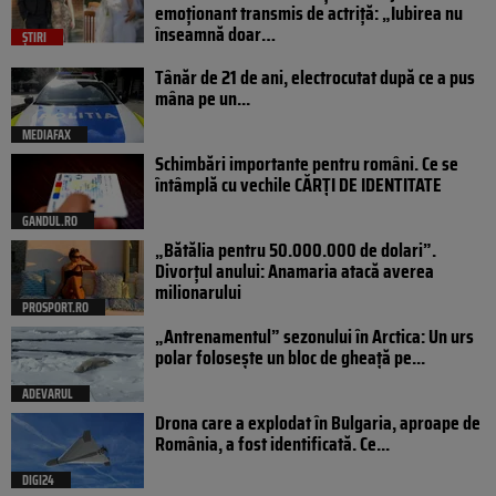
emoționant transmis de actriță: „Iubirea nu
înseamnă doar…
ȘTIRI
Tânăr de 21 de ani, electrocutat după ce a pus
mâna pe un...
MEDIAFAX
Schimbări importante pentru români. Ce se
întâmplă cu vechile CĂRȚI DE IDENTITATE
GANDUL.RO
„Bătălia pentru 50.000.000 de dolari”.
Divorțul anului: Anamaria atacă averea
milionarului
PROSPORT.RO
„Antrenamentul” sezonului în Arctica: Un urs
polar folosește un bloc de gheață pe...
ADEVARUL
Drona care a explodat în Bulgaria, aproape de
România, a fost identificată. Ce...
DIGI24