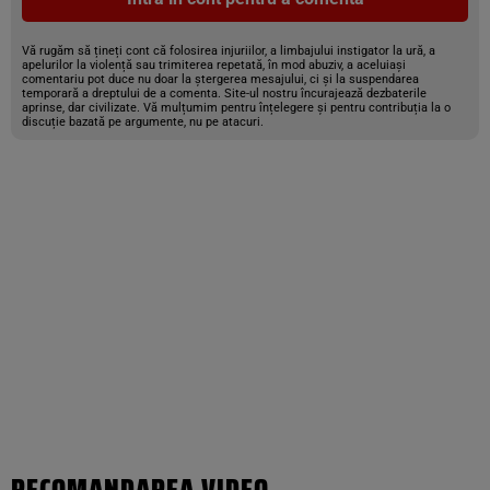
Vă rugăm să țineți cont că folosirea injuriilor, a limbajului instigator la ură, a
apelurilor la violență sau trimiterea repetată, în mod abuziv, a aceluiași
comentariu pot duce nu doar la ștergerea mesajului, ci și la suspendarea
temporară a dreptului de a comenta. Site-ul nostru încurajează dezbaterile
aprinse, dar civilizate. Vă mulțumim pentru înțelegere și pentru contribuția la o
discuție bazată pe argumente, nu pe atacuri.
RECOMANDAREA VIDEO