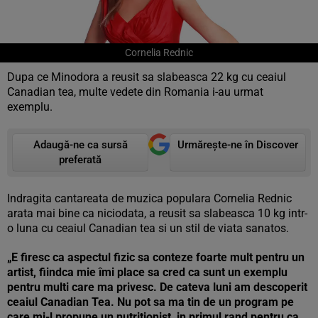
Cornelia Rednic
Dupa ce Minodora a reusit sa slabeasca 22 kg cu ceaiul
Canadian tea, multe vedete din Romania i-au urmat
exemplu.
Adaugă-ne ca sursă
Urmărește-ne în Discover
preferată
Indragita cantareata de muzica populara Cornelia Rednic
arata mai bine ca niciodata, a reusit sa slabeasca 10 kg intr-
o luna cu ceaiul Canadian tea si un stil de viata sanatos.
„E firesc ca aspectul fizic sa conteze foarte mult pentru un
artist, fiindca mie îmi place sa cred ca sunt un exemplu
pentru multi care ma privesc. De cateva luni am descoperit
ceaiul Canadian Tea. Nu pot sa ma tin de un program pe
care mi-l propune un nutritionist, in primul rand pentru ca