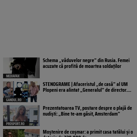
Schema „văduvelor negre” din Rusia. Femei
acuzate că profită de moartea soldaților
MEDIAFAX
STENOGRAME | Afaceristul „de casă” al UM
Plopeni era alintat „Generalul” de director....
GANDUL.RO
Prezentatoarea TV, postare despre o plajă de
nudiști: „Bine te-am găsit, Amsterdam”
PROSPORT.RO
Moștenire de coșmar: a primit casa tatălui și o