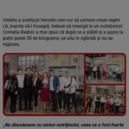
Vedeta a avertizat femeile care vor să urmeze vreun regim
că, înainte să-l înceapă, trebuie să meargă la un nutriţionist.
Cornelia Rednic a mai spus că după ce a slăbit şi a ajuns la
puţin peste 50 de kilograme, se uita în oglindă şi nu se
regăsea.
Vezi galeria foto
7 poze
„Nu discutasem cu niciun nutriţionist, ceea ce a fost foarte