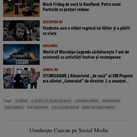
Black Friday de vară la Kaufland: Patru scule
Parkside cu prețuri reduse
DESCOPERA.RO
Studenta care a sfidat regimul lui Hitler și a plătit
cu viața
GO4GAMES
World of Warships Legends sărbătorește 7 ani de
existență cu activități festive și recompense
GANDUL.RO
STENOGRAME | Afaceristul „de casă” al UM Plopeni
era alintat „Generalul” de director. L-a anunțat...
Tags:
a slăbit
a slabit 33 de kilograme
cornelia rednic
experienta
lupu rednic
ma uratisem
mi-a cazut parul
sotia lui lupu rednic
Urmărește Cancan pe Social Media