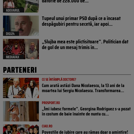
datorie de 228.000 de...
ADEVARUL
Tupeul unui primar PSD după ce a încasat
despăgubiri pentru secetă, iar apoi...
DIGI24
„Slujba mea este plictisitoare”. Politician dat
de gol de un mesaj trimis în...
MEDIAFAX
PARTENERI
CE SE ÎNTÂMPLĂ DOCTORE?
Cum arată astăzi Dana Nicolaescu, la 13 ani de la
moartea lui Sergiu Nicolaescu. Transformarea...
PROSPORT.RO
„Îmi iubesc formele”. Georgina Rodriguez s-a pozat
în costum de baie înainte de nunta cu...
CIAO.RO
Poveştile de iubire care au rămas doar o amintire!