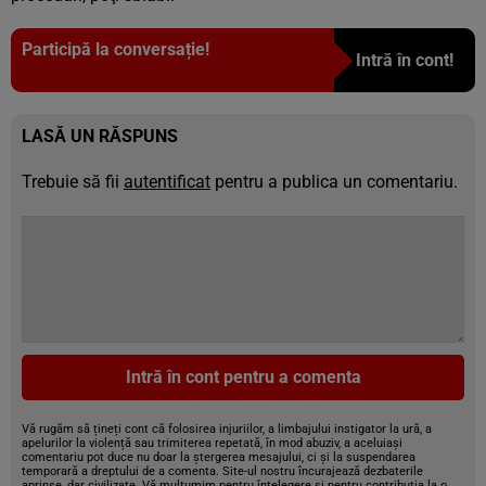
Participă la conversație!
Intră în cont!
LASĂ UN RĂSPUNS
Trebuie să fii
autentificat
pentru a publica un comentariu.
Intră în cont pentru a comenta
Vă rugăm să țineți cont că folosirea injuriilor, a limbajului instigator la ură, a
apelurilor la violență sau trimiterea repetată, în mod abuziv, a aceluiași
comentariu pot duce nu doar la ștergerea mesajului, ci și la suspendarea
temporară a dreptului de a comenta. Site-ul nostru încurajează dezbaterile
aprinse, dar civilizate. Vă mulțumim pentru înțelegere și pentru contribuția la o