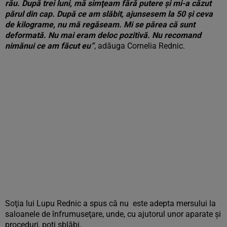
rău. După trei luni, mă simţeam fără putere şi mi-a căzut
părul din cap. După ce am slăbit, ajunsesem la 50 şi ceva
de kilograme, nu mă regăseam. Mi se părea că sunt
deformată. Nu mai eram deloc pozitivă. Nu recomand
nimănui ce am făcut eu”
, adăuga Cornelia Rednic.
Soţia lui Lupu Rednic a spus că nu este adepta mersului la
saloanele de înfrumuseţare, unde, cu ajutorul unor aparate şi
proceduri, poţi sblăbi.