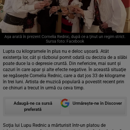
Aşa arată în prezent Cornelia Rednic, după ce a ţinut un regim strict.
Sursa foto: Facebook
Lupta cu kilogramele în plus nu e deloc uşoară. Atât
existenţa lor, cât şi războiul pornit odată cu decizia de a slăbi
poate duce la o depresie cruntă. Din nefericire, mai sunt şi
cazuri în care apar şi alte efecte negative. În această situaţie
se regăseşte Cornelia Rednic, care a dat jos 33 de kilograme
în trei luni. Artista de muzică populară a povestit recent prin
ce chinuri a trecut în urmă cu ceva timp.
Adaugă-ne ca sursă
Urmărește-ne în Discover
preferată
Soţia lui Lupu Rednic a mărturisit într-un platou de