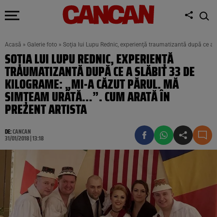
Acasă
»
Galerie foto
»
Soţia lui Lupu Rednic, experienţă traumatizantă după ce a 
SOŢIA LUI LUPU REDNIC, EXPERIENŢĂ
TRAUMATIZANTĂ DUPĂ CE A SLĂBIT 33 DE
KILOGRAME: „MI-A CĂZUT PĂRUL. MĂ
SIMŢEAM URÂTĂ…”. CUM ARATĂ ÎN
PREZENT ARTISTA
DE:
CANCAN
31/01/2018 | 13:18