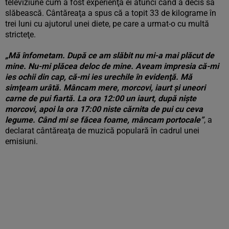
televiziune cum a fost experienţa ei atunci când a decis să
slăbească. Cântăreaţa a spus că a topit 33 de kilograme în
trei luni cu ajutorul unei diete, pe care a urmat-o cu multă
stricteţe.
„Mă înfometam. După ce am slăbit nu mi-a mai plăcut de
mine. Nu-mi plăcea deloc de mine. Aveam impresia că-mi
ies ochii din cap, că-mi ies urechile în evidenţă. Mă
simţeam urâtă. Mâncam mere, morcovi, iaurt şi uneori
carne de pui fiartă. La ora 12:00 un iaurt, după nişte
morcovi, apoi la ora 17:00 niste cărnita de pui cu ceva
legume. Când mi se făcea foame, mâncam portocale”
, a
declarat cântăreaţa de muzică populară în cadrul unei
emisiuni.