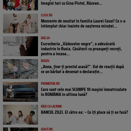
Imagini tari cu Gina Pistol, Răzvan...
CLICK.RO
Momente de neuitat în familia Laurei Cosoi! Ce s-a
întâmplat chiar înainte de nașterea micuței...
DIGI 24
Escrocheria „Văduvelor negre”, o adevărată
industrie în Rusia. Căsătorii cu proaspeți recruți,
pentru a încasa...
DIGI24
„Anna, ţine-ţi prostul acasă!”. Val de reacții după
ce un bărbat a desenat o declarație...
PROMOTOR.RO
Care sunt cele mai SCUMPE 10 mașini înmatriculate
în ROMÂNIA în ultima lună?
RÂZI CU LACRIMI
BANCUL ZILEI. El către ea: – Ce îți place să ți se facă?
GO4IT.RO