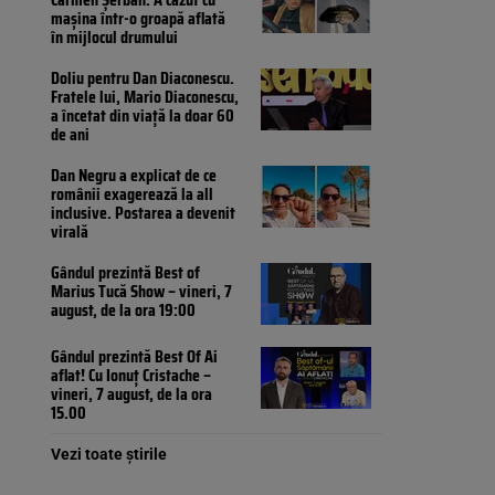
mașina într-o groapă aflată
în mijlocul drumului
Doliu pentru Dan Diaconescu.
Fratele lui, Mario Diaconescu,
a încetat din viață la doar 60
de ani
Dan Negru a explicat de ce
românii exagerează la all
inclusive. Postarea a devenit
virală
Gândul prezintă Best of
Marius Tucă Show – vineri, 7
august, de la ora 19:00
Gândul prezintă Best Of Ai
aflat! Cu Ionuț Cristache –
vineri, 7 august, de la ora
15.00
Vezi toate știrile