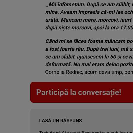
„Mă înfometam. După ce am slăbit, n
mine. Aveam impresia că-mi ies ochi
urâtă. Mâncam mere, morcovi, iaurt și
după niște morcovi, apoi la ora 17:00
Când mi se făcea foame mâncam porto
a fost foarte rău. După trei luni, mă
ce am slăbit, ajunsesem la 50 și ce
deformată. Nu mai eram deloc pozit
Cornelia Rednic, acum ceva timp, pen
Participă la conversație!
LASĂ UN RĂSPUNS