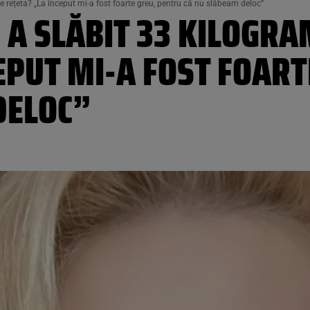
e rețeta? „La început mi-a fost foarte greu, pentru că nu slăbeam deloc”
 A SLĂBIT 33 KILOGRA
EPUT MI-A FOST FOAR
DELOC”