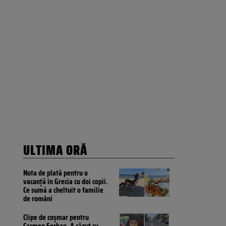
ULTIMA ORĂ
Nota de plată pentru o
vacanță în Grecia cu doi copii.
Ce sumă a cheltuit o familie
de români
Clipe de coșmar pentru
Carmen Șerban. A căzut cu