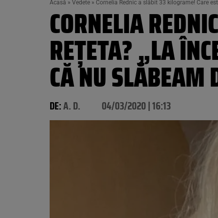
Acasă
»
Vedete
»
Cornelia Rednic a slăbit 33 kilograme! Care est
CORNELIA REDNIC
REȚETA? „LA ÎNC
CĂ NU SLĂBEAM 
DE:
A. D.
04/03/2020 | 16:13