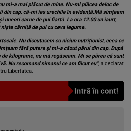
u mi-a mai plăcut de mine. Nu-mi plăcea deloc de
i din cap, că-mi ies urechile în evidență.Mă simțeam
 uneori carne de pui fiartă. La ora 12:00 un iaurt,
 niște cărniță de pui cu ceva legume.
cale. Nu discutasem cu niciun nutriționist, ceea ce
 simțeam fără putere și mi-a căzut părul din cap. După
va de kilograme, nu mă regăseam. Mi se părea că sunt
ivă. Nu recomand nimanui ce am făcut eu”
, a declarat
tru Libertatea.
Intră în cont!