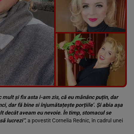
Vezi galeria foto
6 poze
mult și fix asta i-am zis, că eu mănânc puțin, dar
ci, dar fă bine si înjumătațește porțiile’. Și abia așa
 decât aveam eu nevoie. În timp, stomacul se
să lucrezi”
, a povestit Cornelia Rednic, în cadrul unei