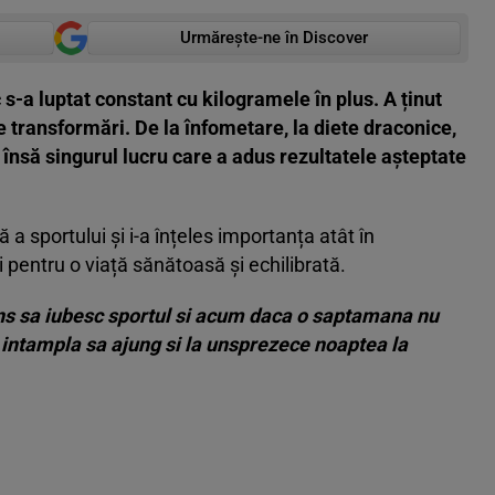
Urmărește-ne în Discover
s-a luptat constant cu kilogramele în plus. A ținut
lte transformări. De la înfometare, la diete draconice,
însă singurul lucru care a adus rezultatele așteptate
 a sportului și i-a înțeles importanța atât în
i pentru o viață sănătoasă și echilibrată.
s sa iubesc sportul si acum daca o saptamana nu
e intampla sa ajung si la unsprezece noaptea la