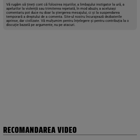
Vă rugăm să țineți cont că folosirea injuriilor, a limbajului instigator la ură, a
apelurilor la violență sau trimiterea repetată, în mod abuziv, a aceluiași
comentariu pot duce nu doar la ștergerea mesajului, ci și la suspendarea
temporară a dreptului de a comenta. Site-ul nostru încurajează dezbaterile
aprinse, dar civilizate. Vă mulțumim pentru înțelegere și pentru contribuția la o
discuție bazată pe argumente, nu pe atacuri.
RECOMANDAREA VIDEO