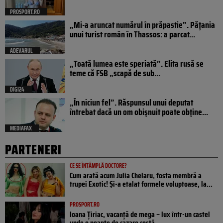
PROSPORT.RO
„Mi-a aruncat numărul în prăpastie”. Pățania
unui turist român în Thassos: a parcat...
ADEVARUL
„Toată lumea este speriată”. Elita rusă se
teme că FSB „scapă de sub...
DIGI24
„În niciun fel”. Răspunsul unui deputat
întrebat dacă un om obișnuit poate obține...
MEDIAFAX
PARTENERI
CE SE ÎNTÂMPLĂ DOCTORE?
Cum arată acum Julia Chelaru, fosta membră a
trupei Exotic! Și-a etalat formele voluptoase, la...
PROSPORT.RO
Ioana Țiriac, vacanță de mega – lux într-un castel
unde o noapte de cazare costă...