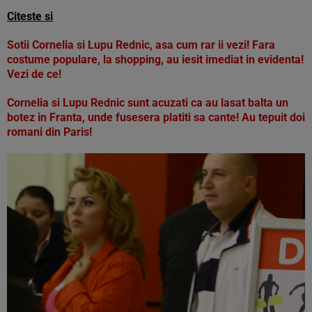
Citeste si
Sotii Cornelia si Lupu Rednic, asa cum rar ii vezi! Fara
costume populare, la shopping, au iesit imediat in evidenta!
Vezi de ce!
Cornelia si Lupu Rednic sunt acuzati ca au lasat balta un
botez in Franta, unde fusesera platiti sa cante! Au tepuit doi
romani din Paris!