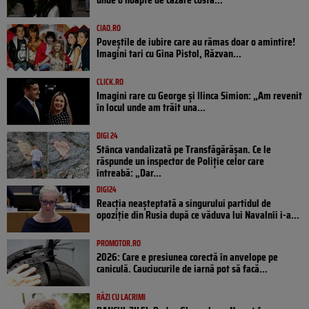
CIAO.RO
Poveştile de iubire care au rămas doar o amintire!
Imagini tari cu Gina Pistol, Răzvan...
CLICK.RO
Imagini rare cu George și Ilinca Simion: „Am revenit
în locul unde am trăit una...
DIGI 24
Stânca vandalizată pe Transfăgărășan. Ce le
răspunde un inspector de Poliție celor care
întreabă: „Dar...
DIGI24
Reacția neașteptată a singurului partidul de
opoziţie din Rusia după ce văduva lui Navalnîi i-a...
PROMOTOR.RO
2026: Care e presiunea corectă în anvelope pe
caniculă. Cauciucurile de iarnă pot să facă...
RÂZI CU LACRIMI