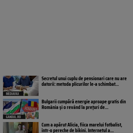
Secretul unui cuplu de pensionari care nu are
datorii: metoda plicurilor le-a schimbat...
MEDIAFAX
Bulgarii cumpără energie aproape gratis din
România și o revând la prețuri de...
GANDUL.RO
Cum a apărut Alicia, fiica marelui fotbalist,
într-o pereche de bikini. Internetul a...