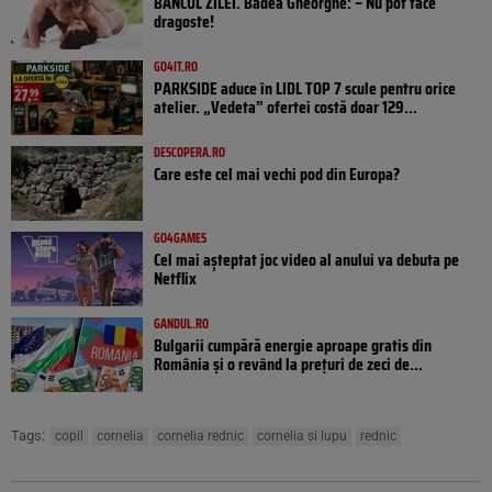
BANCUL ZILEI. Badea Gheorghe: – Nu pot face
dragoste!
GO4IT.RO
PARKSIDE aduce în LIDL TOP 7 scule pentru orice
atelier. „Vedeta” ofertei costă doar 129...
DESCOPERA.RO
Care este cel mai vechi pod din Europa?
GO4GAMES
Cel mai așteptat joc video al anului va debuta pe
Netflix
GANDUL.RO
Bulgarii cumpără energie aproape gratis din
România și o revând la prețuri de zeci de...
Tags:
copil
cornelia
cornelia rednic
cornelia si lupu
rednic