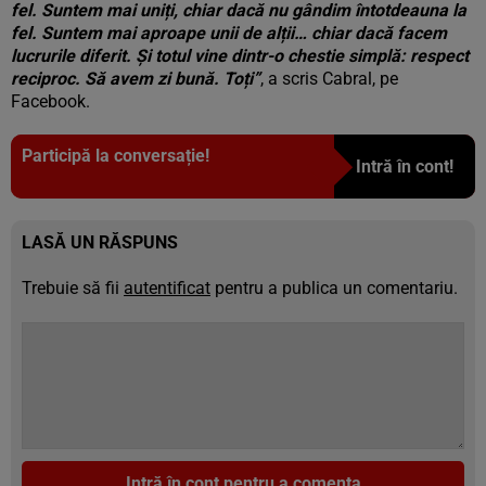
fel. Suntem mai uniți, chiar dacă nu gândim întotdeauna la
fel. Suntem mai aproape unii de alții… chiar dacă facem
lucrurile diferit. Și totul vine dintr-o chestie simplă: respect
reciproc. Să avem zi bună. Toți”
, a scris Cabral, pe
Facebook.
Participă la conversație!
Intră în cont!
LASĂ UN RĂSPUNS
Trebuie să fii
autentificat
pentru a publica un comentariu.
Intră în cont pentru a comenta