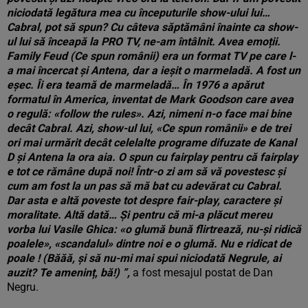
niciodată legătura mea cu începuturile show-ului lui…
Cabral, pot să spun? Cu câteva săptămâni înainte ca show-
ul lui să înceapă la PRO TV, ne-am întâlnit. Avea emoții.
Family Feud (Ce spun românii) era un format TV pe care l-
a mai încercat și Antena, dar a ieșit o marmeladă. A fost un
eșec. Îi era teamă de marmeladă… În 1976 a apărut
formatul în America, inventat de Mark Goodson care avea
o regulă: «follow the rules». Azi, nimeni n-o face mai bine
decât Cabral. Azi, show-ul lui, «Ce spun românii» e de trei
ori mai urmărit decât celelalte programe difuzate de Kanal
D și Antena la ora aia. O spun cu fairplay pentru că fairplay
e tot ce rămâne după noi! Într-o zi am să vă povestesc și
cum am fost la un pas să mă bat cu adevărat cu Cabral.
Dar asta e altă poveste tot despre fair-play, caractere și
moralitate. Altă dată… Și pentru că mi-a plăcut mereu
vorba lui Vasile Ghica: «o glumă bună flirtrează, nu-și ridică
poalele», «scandalul» dintre noi e o glumă. Nu e ridicat de
poale ! (Băăă, și să nu-mi mai spui niciodată Negrule, ai
auzit? Te ameninț, bă!) ”,
a fost mesajul postat de Dan
Negru.