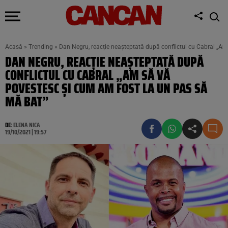
Acasă
»
Trending
»
Dan Negru, reacție neașteptată după conflictul cu Cabral „A
DAN NEGRU, REACȚIE NEAȘTEPTATĂ DUPĂ
CONFLICTUL CU CABRAL „AM SĂ VĂ
POVESTESC ȘI CUM AM FOST LA UN PAS SĂ
MĂ BAT”
DE:
ELENA NICA
19/10/2021 | 19:57