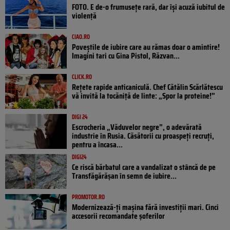
FOTO. E de-o frumusețe rară, dar își acuză iubitul de
violență
CIAO.RO
Poveştile de iubire care au rămas doar o amintire!
Imagini tari cu Gina Pistol, Răzvan...
CLICK.RO
Rețete rapide anticaniculă. Chef Cătălin Scărlătescu
vă invită la tocăniță de linte: „Spor la proteine!”
DIGI 24
Escrocheria „Văduvelor negre”, o adevărată
industrie în Rusia. Căsătorii cu proaspeți recruți,
pentru a încasa...
DIGI24
Ce riscă bărbatul care a vandalizat o stâncă de pe
Transfăgărășan în semn de iubire...
PROMOTOR.RO
Modernizează-ți mașina fără investiții mari. Cinci
accesorii recomandate șoferilor