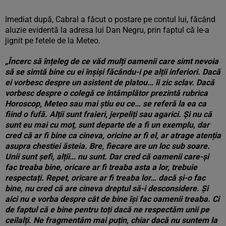
Imediat după, Cabral a făcut o postare pe contul lui, făcând
aluzie evidentă la adresa lui Dan Negru, prin faptul că le-a
jignit pe fetele de la Meteo.
„Încerc să înțeleg de ce văd mulți oamenii care simt nevoia
să se simtă bine cu ei înșiși făcându-i pe alții inferiori. Dacă
ei vorbesc despre un asistent de platou… îi zic sclav. Dacă
vorbesc despre o colegă ce întâmplător prezintă rubrica
Horoscop, Meteo sau mai știu eu ce… se referă la ea ca
fiind o fufă. Alții sunt fraieri, jerpeliți sau agarici. Și nu că
sunt eu mai cu moț, sunt departe de a fi un exemplu, dar
cred că ar fi bine ca cineva, oricine ar fi el, ar atrage atenția
asupra chestiei ăsteia. Bre, fiecare are un loc sub soare.
Unii sunt șefi, alții… nu sunt. Dar cred că oamenii care-și
fac treaba bine, oricare ar fi treaba asta a lor, trebuie
respectați. Repet, oricare ar fi treaba lor… dacă și-o fac
bine, nu cred că are cineva dreptul să-i desconsidere. Și
aici nu e vorba despre cât de bine își fac oamenii treaba. Ci
de faptul că e bine pentru toți dacă ne respectăm unii pe
ceilalți. Ne fragmentăm mai puțin, chiar dacă nu suntem la