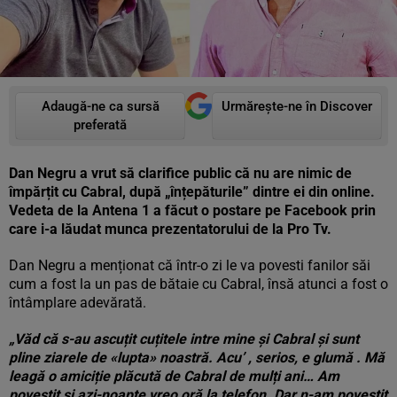
Adaugă-ne ca sursă
Urmărește-ne în Discover
preferată
Dan Negru a vrut să clarifice public că nu are nimic de
împărțit cu Cabral, după „înțepăturile” dintre ei din online.
Vedeta de la Antena 1 a făcut o postare pe Facebook prin
care i-a lăudat munca prezentatorului de la Pro Tv.
Dan Negru a menționat că într-o zi le va povesti fanilor săi
cum a fost la un pas de bătaie cu Cabral, însă atunci a fost o
întâmplare adevărată.
„Văd că s-au ascuțit cuțitele intre mine și Cabral și sunt
pline ziarele de «lupta» noastră. Acu’ , serios, e glumă . Mă
leagă o amiciție plăcută de Cabral de mulți ani… Am
povestit și azi-noapte vreo oră la telefon. Dar n-am povestit