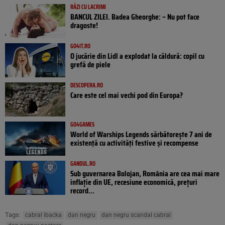
RÂZI CU LACRIMI
BANCUL ZILEI. Badea Gheorghe: – Nu pot face
dragoste!
GO4IT.RO
O jucărie din Lidl a explodat la căldură: copil cu
grefă de piele
DESCOPERA.RO
Care este cel mai vechi pod din Europa?
GO4GAMES
World of Warships Legends sărbătorește 7 ani de
existență cu activități festive și recompense
GANDUL.RO
Sub guvernarea Bolojan, România are cea mai mare
inflație din UE, recesiune economică, prețuri
record...
Tags:
cabral ibacka
dan negru
dan negru scandal cabral