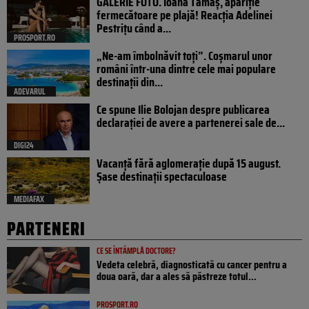
GALERIE FOTO. Ioana Tamaş, apariție
fermecătoare pe plajă! Reacția Adelinei
Pestrițu când a...
PROSPORT.RO
„Ne-am îmbolnăvit toți”. Coșmarul unor
români într-una dintre cele mai populare
destinații din...
ADEVARUL
Ce spune Ilie Bolojan despre publicarea
declarației de avere a partenerei sale de...
DIGI24
Vacanță fără aglomerație după 15 august.
Șase destinații spectaculoase
MEDIAFAX
PARTENERI
CE SE ÎNTÂMPLĂ DOCTORE?
Vedeta celebră, diagnosticată cu cancer pentru a
doua oară, dar a ales să păstreze totul...
PROSPORT.RO