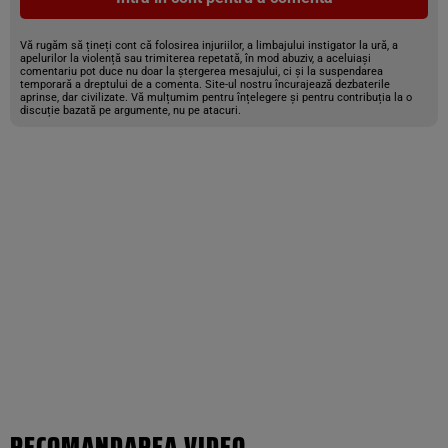
Vă rugăm să țineți cont că folosirea injuriilor, a limbajului instigator la ură, a
apelurilor la violență sau trimiterea repetată, în mod abuziv, a aceluiași
comentariu pot duce nu doar la ștergerea mesajului, ci și la suspendarea
temporară a dreptului de a comenta. Site-ul nostru încurajează dezbaterile
aprinse, dar civilizate. Vă mulțumim pentru înțelegere și pentru contribuția la o
discuție bazată pe argumente, nu pe atacuri.
RECOMANDAREA VIDEO