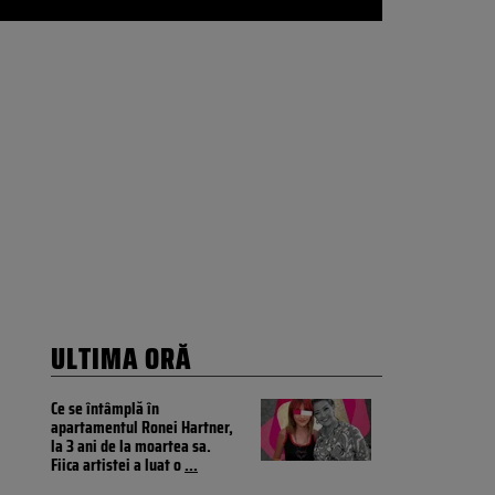
ULTIMA ORĂ
Ce se întâmplă în
apartamentul Ronei Hartner,
la 3 ani de la moartea sa.
Fiica artistei a luat o
...