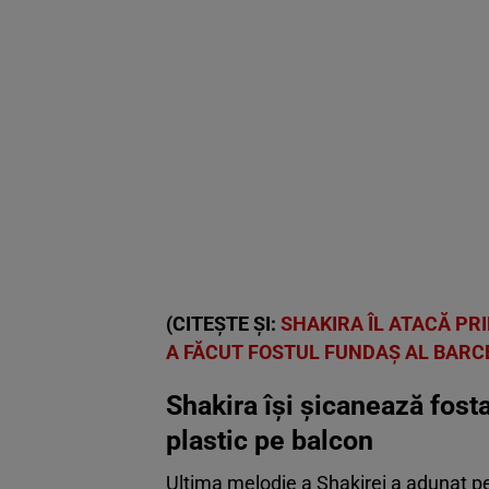
(CITEȘTE ȘI:
SHAKIRA ÎL ATACĂ PRI
A FĂCUT FOSTUL FUNDAȘ AL BARCE
Shakira își șicanează fosta
plastic pe balcon
Ultima melodie a Shakirei a adunat p