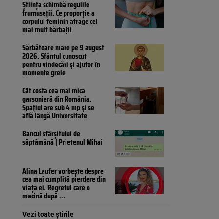
Știința schimbă regulile
frumuseții. Ce proporție a
corpului feminin atrage cel
mai mult bărbații
Sărbătoare mare pe 9 august
2026. Sfântul cunoscut
pentru vindecări și ajutor în
momente grele
Cât costă cea mai mică
garsonieră din România.
Spațiul are sub 4 mp și se
află lângă Universitate
Bancul sfârșitului de
săptămână | Prietenul Mihai
Alina Laufer vorbește despre
cea mai cumplită pierdere din
viața ei. Regretul care o
macină după
...
Vezi toate știrile