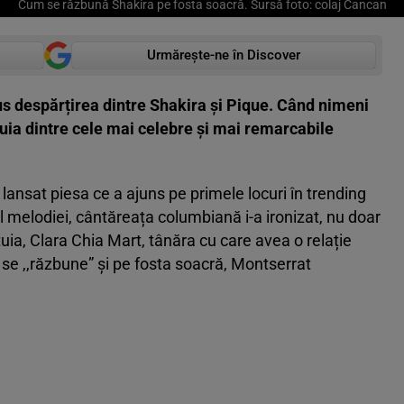
Cum se răzbună Shakira pe fosta soacră. Sursă foto: colaj Cancan
Urmărește-ne în Discover
dus despărțirea dintre Shakira și Pique. Când nimeni
nuia dintre cele mai celebre și mai remarcabile
 lansat piesa ce a ajuns pe primele locuri în trending
l melodiei, cântăreața columbiană i-a ironizat, nu doar
estuia, Clara Chia Mart, tânăra cu care avea o relație
ă se ,,răzbune” și pe fosta soacră, Montserrat