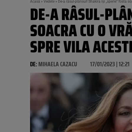
Acasă
»
Vedete
»
De-a râsul-plânsul! Shakira își ,,sperie” fosta s
DE-A RÂSUL-PLÂN
SOACRA CU O VRĂ
SPRE VILA ACEST
DE:
MIHAELA CAZACU
17/01/2023 | 12:21