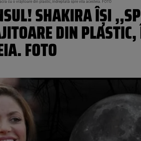
oacra cu o vrăjitoare din plastic, îndreptată spre vila acesteia. FOTO
SUL! SHAKIRA ÎȘI ,,S
JITOARE DIN PLASTIC,
EIA. FOTO