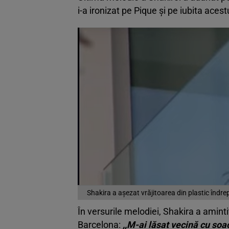
i-a ironizat pe Pique și pe iubita acest
Shakira a așezat vrăjitoarea din plastic îndr
În versurile melodiei, Shakira a amint
Barcelona:
,,M-ai lăsat vecină cu soac