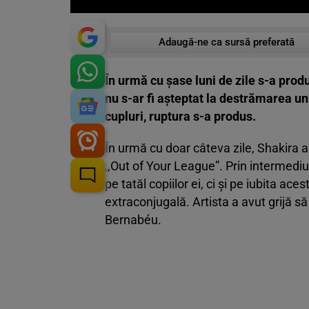
Adaugă-ne ca sursă preferată
În urmă cu șase luni de zile s-a pro
nu s-ar fi așteptat la destrămarea u
cupluri, ruptura s-a produs.
În urmă cu doar câteva zile, Shakira a
,,Out of Your League”. Prin intermediu
pe tatăl copiilor ei, ci și pe iubita ac
extraconjugală. Artista a avut grijă s
Bernabéu.