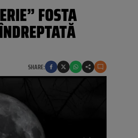
PERIE” FOSTA
 ÎNDREPTATĂ
SHARE: