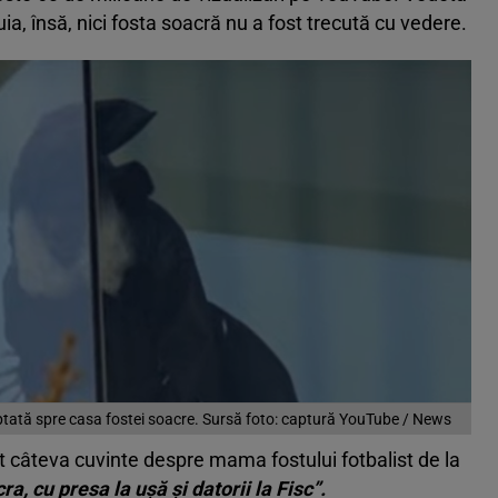
uia, însă, nici fosta soacră nu a fost trecută cu vedere.
eptată spre casa fostei soacre. Sursă foto: captură YouTube / News
it câteva cuvinte despre mama fostului fotbalist de la
ra, cu presa la ușă și datorii la Fisc”.