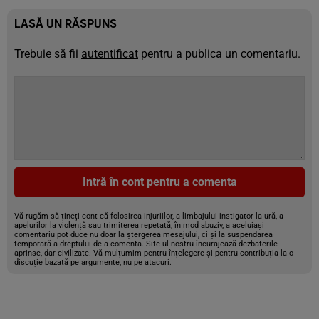
LASĂ UN RĂSPUNS
Trebuie să fii
autentificat
pentru a publica un comentariu.
Intră în cont pentru a comenta
Vă rugăm să țineți cont că folosirea injuriilor, a limbajului instigator la ură, a
apelurilor la violență sau trimiterea repetată, în mod abuziv, a aceluiași
comentariu pot duce nu doar la ștergerea mesajului, ci și la suspendarea
temporară a dreptului de a comenta. Site-ul nostru încurajează dezbaterile
aprinse, dar civilizate. Vă mulțumim pentru înțelegere și pentru contribuția la o
discuție bazată pe argumente, nu pe atacuri.