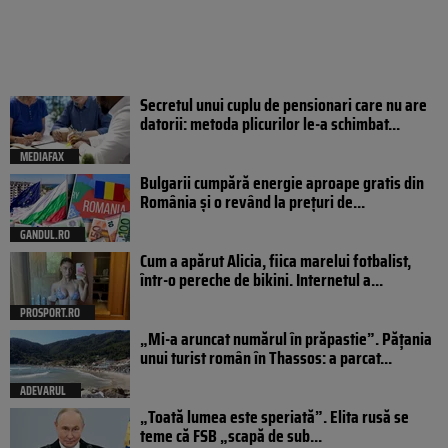
Secretul unui cuplu de pensionari care nu are
datorii: metoda plicurilor le-a schimbat...
MEDIAFAX
Bulgarii cumpără energie aproape gratis din
România și o revând la prețuri de...
GANDUL.RO
Cum a apărut Alicia, fiica marelui fotbalist,
într-o pereche de bikini. Internetul a...
PROSPORT.RO
„Mi-a aruncat numărul în prăpastie”. Pățania
unui turist român în Thassos: a parcat...
ADEVARUL
„Toată lumea este speriată”. Elita rusă se
teme că FSB „scapă de sub...