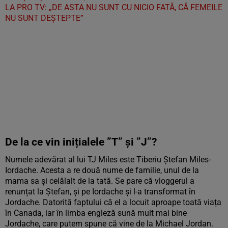
LA PRO TV: „DE ASTA NU SUNT CU NICIO FATĂ, CĂ FEMEILE
NU SUNT DEȘTEPTE”
De la ce vin inițialele ”T” și ”J”?
Numele adevărat al lui TJ Miles este Tiberiu Ștefan Miles-
Iordache. Acesta a re două nume de familie, unul de la
mama sa și celălalt de la tată. Se pare că vloggerul a
renunțat la Ștefan, și pe Iordache și l-a transformat în
Jordache. Datorită faptului că el a locuit aproape toată viața
în Canada, iar în limba engleză sună mult mai bine
Jordache, care putem spune că vine de la Michael Jordan.