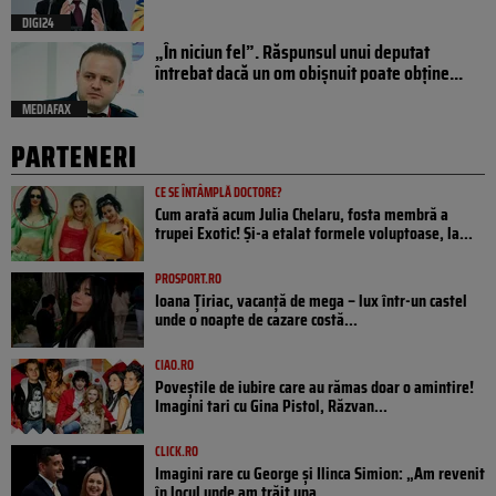
DIGI24
„În niciun fel”. Răspunsul unui deputat
întrebat dacă un om obișnuit poate obține...
MEDIAFAX
PARTENERI
CE SE ÎNTÂMPLĂ DOCTORE?
Cum arată acum Julia Chelaru, fosta membră a
trupei Exotic! Și-a etalat formele voluptoase, la...
PROSPORT.RO
Ioana Țiriac, vacanță de mega – lux într-un castel
unde o noapte de cazare costă...
CIAO.RO
Poveştile de iubire care au rămas doar o amintire!
Imagini tari cu Gina Pistol, Răzvan...
CLICK.RO
Imagini rare cu George și Ilinca Simion: „Am revenit
în locul unde am trăit una...