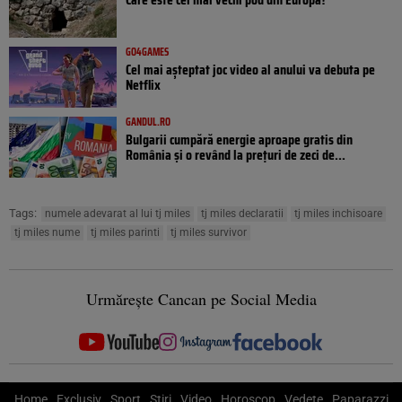
GO4GAMES
Cel mai așteptat joc video al anului va debuta pe
Netflix
GANDUL.RO
Bulgarii cumpără energie aproape gratis din
România și o revând la prețuri de zeci de...
Tags:
numele adevarat al lui tj miles
tj miles declaratii
tj miles inchisoare
tj miles nume
tj miles parinti
tj miles survivor
Urmărește Cancan pe Social Media
Home
Exclusiv
Sport
Știri
Video
Horoscop
Vedete
Paparazzi