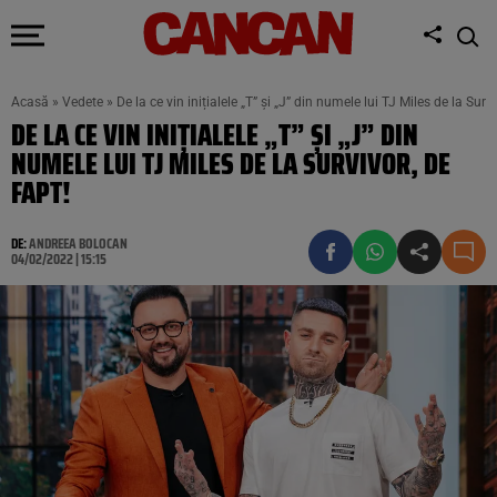
Acasă
»
Vedete
»
De la ce vin inițialele „T” și „J” din numele lui TJ Miles de la Survi
DE LA CE VIN INIȚIALELE „T” ȘI „J” DIN
NUMELE LUI TJ MILES DE LA SURVIVOR, DE
FAPT!
DE:
ANDREEA BOLOCAN
04/02/2022 | 15:15