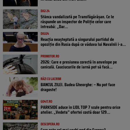
DIGI 24
Stânca vandalizată pe Transfăgărășan. Ce le
răspunde un inspector de Poliție celor care
întreabă: „Dar...
DIGI24
Reacția neașteptată a singurului partidul de
opoziţie din Rusia după ce văduva lui Navalnîi i-a...
PROMOTOR.RO
2026: Care e presiunea corectă în anvelope pe
caniculă. Cauciucurile de iarnă pot să facă...
RÂZI CU LACRIMI
BANCUL ZILEI. Badea Gheorghe: – Nu pot face
dragoste!
GO4IT.RO
PARKSIDE aduce în LIDL TOP 7 scule pentru orice
atelier. „Vedeta” ofertei costă doar 129...
DESCOPERA.RO
Care este cel mai vechi pod din Europa?