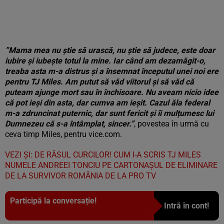
”Mama mea nu știe să urască, nu știe să judece, este doar
iubire și iubește totul la mine. Iar când am dezamăgit-o,
treaba asta m-a distrus și a însemnat începutul unei noi ere
pentru TJ Miles. Am putut să văd viitorul și să văd că
puteam ajunge mort sau în închisoare. Nu aveam nicio idee
că pot ieși din asta, dar cumva am ieșit. Cazul ăla federal
m-a zdruncinat puternic, dar sunt fericit și îi mulțumesc lui
Dumnezeu că s-a întâmplat, sincer.”
, povestea în urmă cu
ceva timp Miles, pentru vice.com.
VEZI ȘI: DE RÂSUL CURCILOR! CUM I-A SCRIS TJ MILES
NUMELE ANDREEI TONCIU PE CARTONAȘUL DE ELIMINARE
DE LA SURVIVOR ROMÂNIA DE LA PRO TV
Participă la conversație!
Intră în cont!