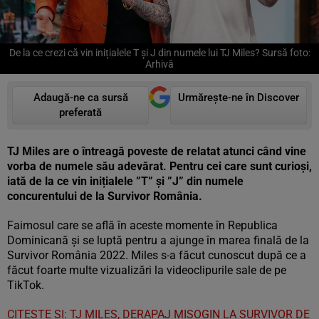
De la ce crezi că vin inițialele T și J din numele lui TJ Miles? Sursă foto:
Arhivă
Adaugă-ne ca sursă
Urmărește-ne în Discover
preferată
TJ Miles are o întreagă poveste de relatat atunci când vine
vorba de numele său adevărat. Pentru cei care sunt curioși,
iată de la ce vin inițialele ”T” și ”J” din numele
concurentului de la Survivor România.
Faimosul care se află în aceste momente în Republica
Dominicană și se luptă pentru a ajunge în marea finală de la
Survivor România 2022. Miles s-a făcut cunoscut după ce a
făcut foarte multe vizualizări la videoclipurile sale de pe
TikTok.
CITEȘTE ȘI: TJ MILES, DERAPAJ MISOGIN LA SURVIVOR DE