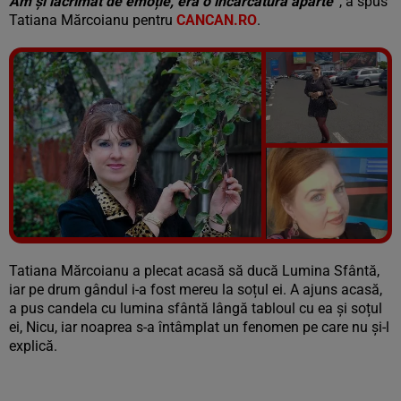
Am și lăcrimat de emoție, era o încărcătură aparte”
, a spus
Tatiana Mărcoianu pentru
CANCAN.RO
.
Vezi galeria foto
6 poze
Tatiana Mărcoianu a plecat acasă să ducă Lumina Sfântă,
iar pe drum gândul i-a fost mereu la soțul ei. A ajuns acasă,
a pus candela cu lumina sfântă lângă tabloul cu ea și soțul
ei, Nicu, iar noaprea s-a întâmplat un fenomen pe care nu și-l
explică.