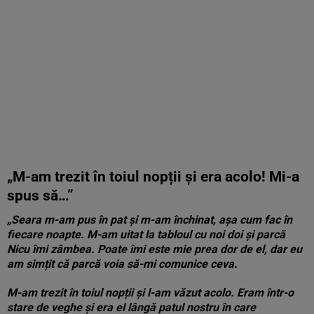
„M-am trezit în toiul nopții și era acolo! Mi-a
spus să…”
„Seara m-am pus în pat și m-am închinat, așa cum fac în
fiecare noapte. M-am uitat la tabloul cu noi doi și parcă
Nicu îmi zâmbea. Poate îmi este mie prea dor de el, dar eu
am simțit că parcă voia să-mi comunice ceva.
M-am trezit în toiul nopții și l-am văzut acolo. Eram într-o
stare de veghe și era el lângă patul nostru în care