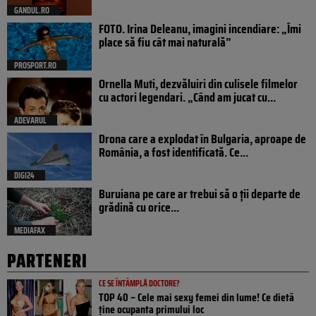
GANDUL.RO
FOTO. Irina Deleanu, imagini incendiare: „Îmi
place să fiu cât mai naturală”
PROSPORT.RO
Ornella Muti, dezvăluiri din culisele filmelor
cu actori legendari. „Când am jucat cu...
ADEVARUL
Drona care a explodat în Bulgaria, aproape de
România, a fost identificată. Ce...
DIGI24
Buruiana pe care ar trebui să o ții departe de
grădină cu orice...
MEDIAFAX
PARTENERI
CE SE ÎNTÂMPLĂ DOCTORE?
TOP 40 – Cele mai sexy femei din lume! Ce dietă
ține ocupanta primului loc