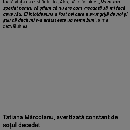
toată viața ca ei și fiului lor, Alex, să le fie bine. „
Nu m-am
speriat pentru că știam că nu are cum vreodată să-mi facă
ceva rău. El întotdeauna a fost cel care a avut grijă de noi și
știu că dacă mi s-a arătat este un semn bun”
, a mai
dezvăluit ea.
Tatiana Mărcoianu, avertizată constant de
soțul decedat