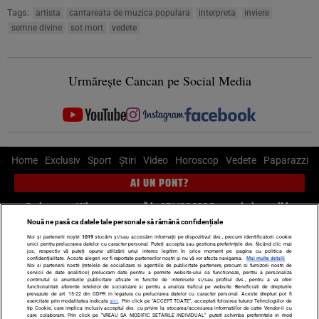
Tags:
artista
cantareata de muzica populara
interpreta
inviere
semne divine
sot mort
vedete
Urmărește Cancan pe Social Media
Home
Exclusiv
Sport
Știri
Video
Horoscop
Vedete
Paparazzi
AI UN PONT?
Scrie-ne pe Whatsapp
, sună la 0741226226 sau trimite mail la
pont@cancan.ro
Nouă ne pasă ca datele tale personale să rămână confidențiale
Noi și partenerii noștri
1019
stocăm și/sau accesăm informații pe dispozitivul dvs., precum identificatorii cookie
unici pentru prelucrarea datelor cu caracter personal. Puteți accepta sau gestiona preferințele dvs. făcând clic mai
Știri interne
Știri externe
Politică
jos, respectiv vă puteți opune utilizării unui interes legitim în orice moment pe pagina cu politica de
confidențialitate. Aceste alegeri vor fi raportate partenerilor noștri și nu vă vor afecta navigarea.
Mai multe detalii
Noi si partenerii nostri (retelele de socializare si agentiile de publicitate partenere, precum si furnizorii nostri de
servicii de date analitice) prelucram date pentru a permite website-ului sa functioneze, pentru a personaliza
Ultimele stiri
Diete
Insula Iubirii
Dictionar de vise
LIFE STYLE
continutul si anunturile publicitare afisate in functie de interesele si/sau profilul dvs., pentru a va oferi
functionalitati aferente retelelor de socializare si pentru a analiza traficul pe website. Beneficiati de drepturile
Horoscop
prevazute de art. 15-22 din GDPR in legatura cu prelucrarea datelor cu caracter personal. Aceste drepturi pot fi
exercitate prin modalitatea indicata
aici
. Prin click pe “ACCEPT TOATE”, acceptati folosirea tuturor Tehnologiilor de
tip Cookie, care implica inclusiv acceptul dvs. cu privire la stocarea/accesarea informatiilor de catre Vendor-ii cu
Echipa editorială
Termeni si condiții
Politica de confidențialitate
care colaboram. Prin click pe “VREAU SA MODIFIC SETARILE INDIVIDUAL” puteti schimba preferintele in mod