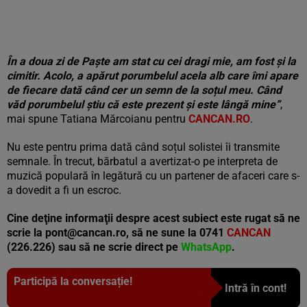
În a doua zi de Paște am stat cu cei dragi mie, am fost și la
cimitir. Acolo, a apărut porumbelul acela alb care îmi apare
de fiecare dată când cer un semn de la soțul meu. Când
văd porumbelul știu că este prezent și este lângă mine”
,
mai spune Tatiana Mărcoianu pentru
CANCAN.RO
.
Nu este pentru prima dată când soțul solistei îi transmite
semnale. În trecut, bărbatul a avertizat-o pe interpreta de
muzică populară în legătură cu un partener de afaceri care s-
a dovedit a fi un escroc.
Cine deţine informaţii despre acest subiect este rugat să ne
scrie la
pont@cancan.ro
, să ne sune la 0741
CANCAN
(226.226) sau să ne scrie direct pe
WhatsApp
.
Participă la conversație!
Intră în cont!