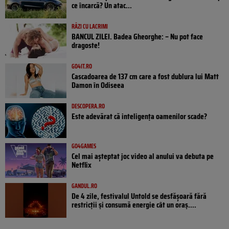
ce încarcă? Un atac...
RÂZI CU LACRIMI
BANCUL ZILEI. Badea Gheorghe: – Nu pot face
dragoste!
GO4IT.RO
Cascadoarea de 137 cm care a fost dublura lui Matt
Damon în Odiseea
DESCOPERA.RO
Este adevărat că inteligența oamenilor scade?
GO4GAMES
Cel mai așteptat joc video al anului va debuta pe
Netflix
GANDUL.RO
De 4 zile, festivalul Untold se desfășoară fără
restricții și consumă energie cât un oraș....