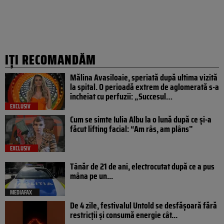
IȚI RECOMANDĂM
Mălina Avasiloaie, speriată după ultima vizită
la spital. O perioadă extrem de aglomerată s-a
încheiat cu perfuzii: „Succesul…
EXCLUSIV
Cum se simte Iulia Albu la o lună după ce și-a
făcut lifting facial: “Am râs, am plâns”
EXCLUSIV
Tânăr de 21 de ani, electrocutat după ce a pus
mâna pe un...
MEDIAFAX
De 4 zile, festivalul Untold se desfășoară fără
restricții și consumă energie cât...