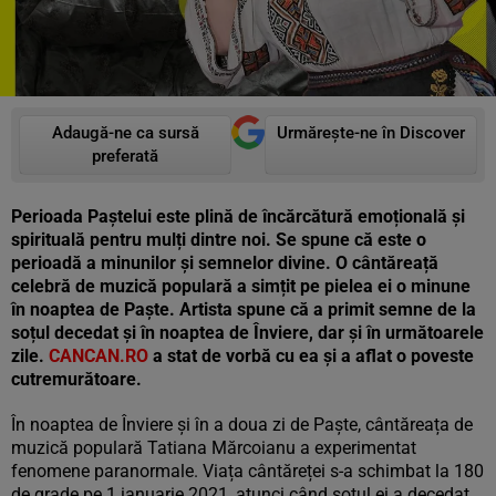
Adaugă-ne ca sursă
Urmărește-ne în Discover
preferată
Perioada Paștelui este plină de încărcătură emoțională și
spirituală pentru mulți dintre noi. Se spune că este o
perioadă a minunilor și semnelor divine. O cântăreață
celebră de muzică populară a simțit pe pielea ei o minune
în noaptea de Paște. Artista spune că a primit semne de la
soțul decedat și în noaptea de Înviere, dar și în următoarele
zile.
CANCAN.RO
a stat de vorbă cu ea și a aflat o poveste
cutremurătoare.
În noaptea de Înviere și în a doua zi de Paște, cântăreața de
muzică populară Tatiana Mărcoianu a experimentat
fenomene paranormale. Viața cântăreței s-a schimbat la 180
de grade pe 1 ianuarie 2021, atunci când soțul ei a decedat