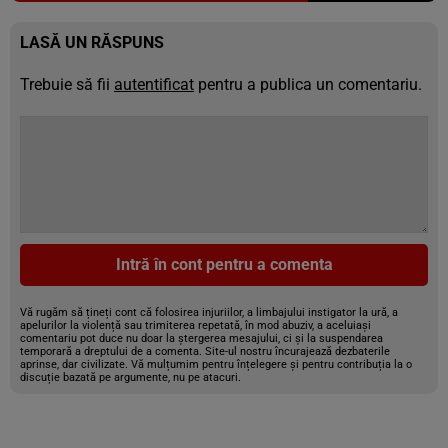
LASĂ UN RĂSPUNS
Trebuie să fii
autentificat
pentru a publica un comentariu.
Intră în cont pentru a comenta
Vă rugăm să țineți cont că folosirea injuriilor, a limbajului instigator la ură, a
apelurilor la violență sau trimiterea repetată, în mod abuziv, a aceluiași
comentariu pot duce nu doar la ștergerea mesajului, ci și la suspendarea
temporară a dreptului de a comenta. Site-ul nostru încurajează dezbaterile
aprinse, dar civilizate. Vă mulțumim pentru înțelegere și pentru contribuția la o
discuție bazată pe argumente, nu pe atacuri.