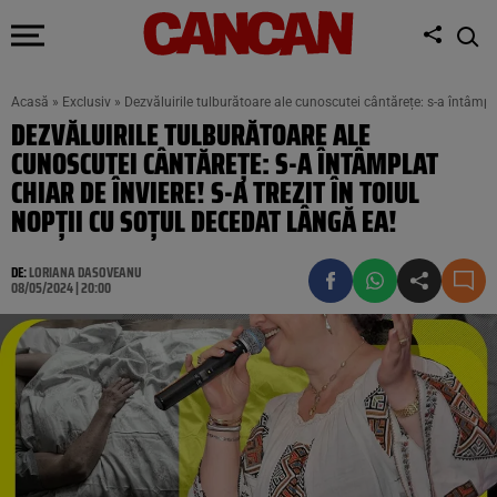
Acasă
»
Exclusiv
»
Dezvăluirile tulburătoare ale cunoscutei cântărețe: s-a întâmplat
DEZVĂLUIRILE TULBURĂTOARE ALE
CUNOSCUTEI CÂNTĂREȚE: S-A ÎNTÂMPLAT
CHIAR DE ÎNVIERE! S-A TREZIT ÎN TOIUL
NOPȚII CU SOȚUL DECEDAT LÂNGĂ EA!
DE:
LORIANA DASOVEANU
08/05/2024 | 20:00