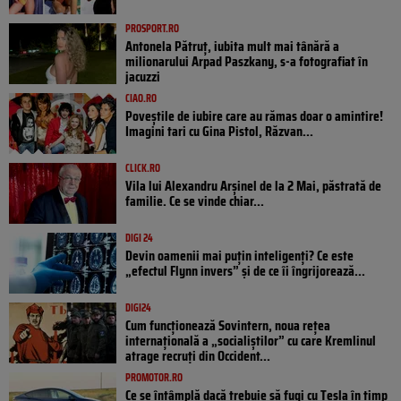
PROSPORT.RO
Antonela Pătruț, iubita mult mai tânără a
milionarului Arpad Paszkany, s-a fotografiat în
jacuzzi
CIAO.RO
Poveştile de iubire care au rămas doar o amintire!
Imagini tari cu Gina Pistol, Răzvan...
CLICK.RO
Vila lui Alexandru Arșinel de la 2 Mai, păstrată de
familie. Ce se vinde chiar...
DIGI 24
Devin oamenii mai puțin inteligenți? Ce este
„efectul Flynn invers” și de ce îi îngrijorează...
DIGI24
Cum funcționează Sovintern, noua rețea
internațională a „socialiștilor” cu care Kremlinul
atrage recruți din Occident...
PROMOTOR.RO
Ce se întâmplă dacă trebuie să fugi cu Tesla în timp