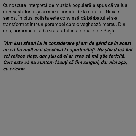
Cunoscuta interpretă de muzică populară a spus că va lua
mereu sfaturile și semnele primite de la soțul ei, Nicu în
serios. În plus, solista este convinsă că bărbatul ei s-a
transformat într-un porumbel care o veghează mereu. Din
nou, porumbelul alb i s-a arătat în a doua zi de Paște.
”Am luat sfatul lui în considerare și am de gând ca în acest
an să fiu mult mai deschisă la oportunități. Nu știu dacă îmi
voi reface viața, dar știu că el ar vrea să mă știe fericită.
Cert este că nu suntem făcuți să fim singuri, dar nici așa,
cu oricine.