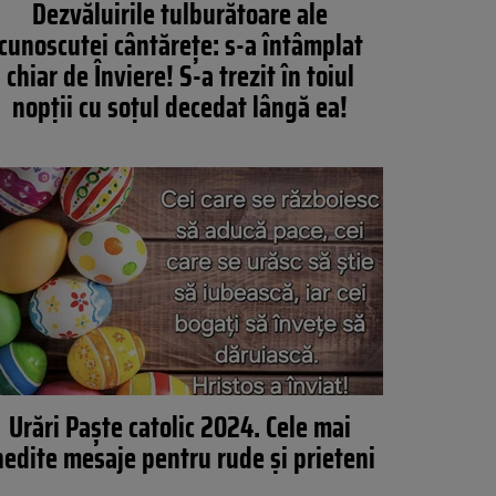
Dezvăluirile tulburătoare ale
cunoscutei cântărețe: s-a întâmplat
chiar de Înviere! S-a trezit în toiul
nopții cu soțul decedat lângă ea!
Urări Paște catolic 2024. Cele mai
nedite mesaje pentru rude și prieteni