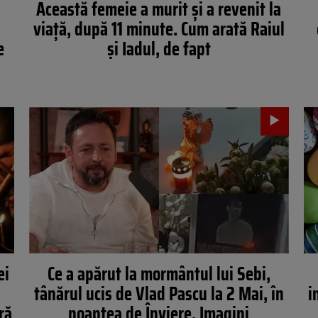
Această femeie a murit și a revenit la
viață, după 11 minute. Cum arată Raiul
e
și Iadul, de fapt
ei
Ce a apărut la mormântul lui Sebi,
tânărul ucis de Vlad Pascu la 2 Mai, în
i
ră
noaptea de Înviere. Imagini