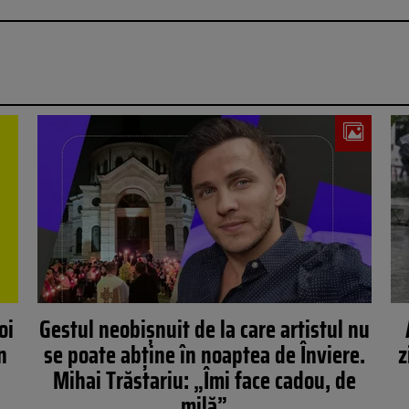
oi
Gestul neobișnuit de la care artistul nu
n
se poate abține în noaptea de Înviere.
z
Mihai Trăstariu: „Îmi face cadou, de
milă”