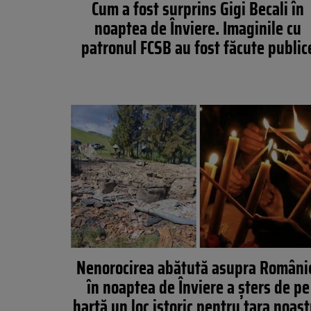
Cum a fost surprins Gigi Becali în
noaptea de Înviere. Imaginile cu
patronul FCSB au fost făcute public
Nenorocirea abătută asupra Români
în noaptea de Înviere a șters de pe
hartă un loc istoric pentru țara noast