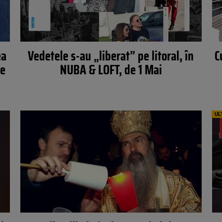
ea
Vedetele s-au „liberat” pe litoral, în
C
de
NUBA & LOFT, de 1 Mai
UL