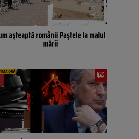
um așteaptă românii Paștele la malul
mării
TIMA ORĂ