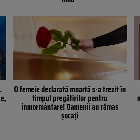
.
O femeie declarată moartă s-a trezit în
ie,
timpul pregătirilor pentru
înmormântare! Oamenii au rămas
șocați