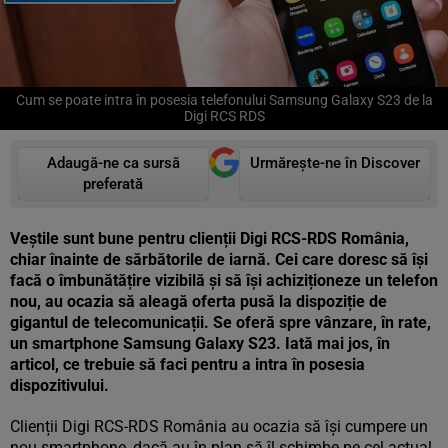
Cum se poate intra în posesia telefonului Samsung Galaxy S23 de la
Digi RCS RDS
Adaugă-ne ca sursă
Urmărește-ne în Discover
preferată
Veștile sunt bune pentru clienții Digi RCS-RDS România,
chiar înainte de sărbătorile de iarnă. Cei care doresc să își
facă o îmbunătățire vizibilă și să își achiziționeze un telefon
nou, au ocazia să aleagă oferta pusă la dispoziție de
gigantul de telecomunicații. Se oferă spre vânzare, în rate,
un smartphone Samsung Galaxy S23. Iată mai jos, în
articol, ce trebuie să faci pentru a intra în posesia
dispozitivului.
Clienții Digi RCS-RDS România au ocazia să își cumpere un
nou smartphone, dacă au în plan să îl schimbe pe cel actual,