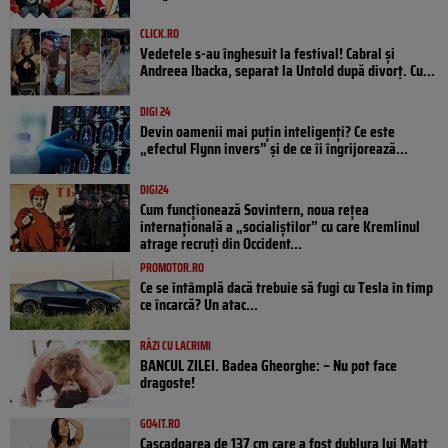
CLICK.RO
Vedetele s-au înghesuit la festival! Cabral și
Andreea Ibacka, separat la Untold după divorț. Cu...
DIGI 24
Devin oamenii mai puțin inteligenți? Ce este
„efectul Flynn invers” și de ce îi îngrijorează...
DIGI24
Cum funcționează Sovintern, noua rețea
internațională a „socialiștilor” cu care Kremlinul
atrage recruți din Occident...
PROMOTOR.RO
Ce se întâmplă dacă trebuie să fugi cu Tesla în timp
ce încarcă? Un atac...
RÂZI CU LACRIMI
BANCUL ZILEI. Badea Gheorghe: – Nu pot face
dragoste!
GO4IT.RO
Cascadoarea de 137 cm care a fost dublura lui Matt