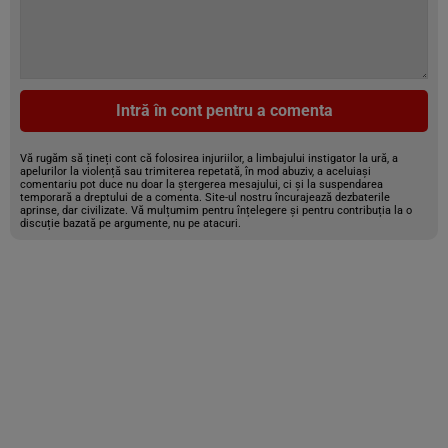
Intră în cont pentru a comenta
Vă rugăm să țineți cont că folosirea injuriilor, a limbajului instigator la ură, a
apelurilor la violență sau trimiterea repetată, în mod abuziv, a aceluiași
comentariu pot duce nu doar la ștergerea mesajului, ci și la suspendarea
temporară a dreptului de a comenta. Site-ul nostru încurajează dezbaterile
aprinse, dar civilizate. Vă mulțumim pentru înțelegere și pentru contribuția la o
discuție bazată pe argumente, nu pe atacuri.