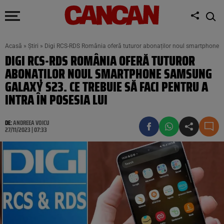
Acasă
»
Știri
»
Digi RCS-RDS România oferă tuturor abonaților noul smartphone Sam
DIGI RCS-RDS ROMÂNIA OFERĂ TUTUROR
ABONAȚILOR NOUL SMARTPHONE SAMSUNG
GALAXY S23. CE TREBUIE SĂ FACI PENTRU A
INTRA ÎN POSESIA LUI
DE:
ANDREEA VOICU
27/11/2023 | 07:33