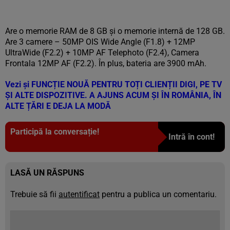
Are o memorie RAM de 8 GB și o memorie internă de 128 GB.
Are 3 camere – 50MP OIS Wide Angle (F1.8) + 12MP
UltraWide (F2.2) + 10MP AF Telephoto (F2.4), Camera
Frontala 12MP AF (F2.2). În plus, bateria are 3900 mAh.
Vezi și
FUNCȚIE NOUĂ PENTRU TOȚI CLIENȚII DIGI, PE TV
ȘI ALTE DISPOZITIVE. A AJUNS ACUM ȘI ÎN ROMÂNIA, ÎN
ALTE ȚĂRI E DEJA LA MODĂ
Participă la conversație!
Intră în cont!
LASĂ UN RĂSPUNS
Trebuie să fii
autentificat
pentru a publica un comentariu.