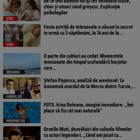
De ce unii oameni nu își cer niciodată scuze,
chiar și atunci când greșesc. Explicația
psihologilor
ȘTIRI
Fosta actriță de telenovele a născut în secret
în urmă cu 3 săptămâni, la 14 ani de la…
ȘTIRI
O parte din cabluri au cedat. Momentele
tensionate din timpul scufundării barjelor
care...
MEDIAFAX
Ștefan Popescu, analiză de weekend. Ce
înseamnă acordul de la Mecca dintre Turcia,...
GANDUL.RO
FOTO. Irina Deleanu, imagini incendiare: „Îmi
place să fiu cât mai naturală”
PROSPORT.RO
Ornella Muti, dezvăluiri din culisele filmelor
cu actori legendari. „Când am jucat cu...