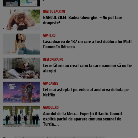
RÂZI CU LACRIMI
BANCUL ZILEI. Badea Gheorghe: – Nu pot face
dragoste!
GO4IT.RO
Cascadoarea de 137 cm care a fost dublura lui Matt
Damon în Odiseea
DESCOPERA.RO
Cercetătorii au creat câini la care oamenii să nu fie
alergici
GO4GAMES
Cel mai așteptat joc video al anului va debuta pe
Netflix
GANDUL.RO
Acordul de la Mecca. Experții Atlantic Council
explică pactul de apărare comună semnat de
Turcia,...