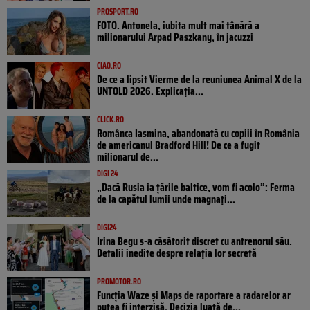
PROSPORT.RO
FOTO. Antonela, iubita mult mai tânără a
milionarului Arpad Paszkany, în jacuzzi
CIAO.RO
De ce a lipsit Vierme de la reuniunea Animal X de la
UNTOLD 2026. Explicația...
CLICK.RO
Românca Iasmina, abandonată cu copiii în România
de americanul Bradford Hill! De ce a fugit
milionarul de...
DIGI 24
„Dacă Rusia ia țările baltice, vom fi acolo”: Ferma
de la capătul lumii unde magnați...
DIGI24
Irina Begu s-a căsătorit discret cu antrenorul său.
Detalii inedite despre relația lor secretă
PROMOTOR.RO
Funcția Waze și Maps de raportare a radarelor ar
putea fi interzisă. Decizia luată de...