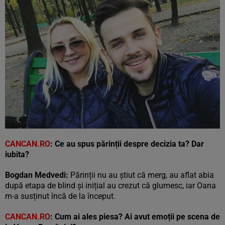
CANCAN.RO
:
Ce au spus părinții despre decizia ta?
Dar
iubita?
Bogdan Medvedi:
Părinții nu au știut că merg, au aflat abia
după etapa de blind și inițial au crezut că glumesc, iar Oana
m-a susținut încă de la început.
CANCAN
.RO
:
Cum ai ales piesa? Ai avut emoții pe scena de