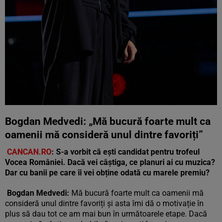
Bogdan Medvedi: „Mă bucură foarte mult ca
oamenii mă consideră unul dintre favoriți”
CANCAN.RO
:
S-a vorbit că ești candidat pentru trofeul
Vocea României. Dacă vei câștiga, ce planuri ai cu muzica?
Dar cu banii pe care îi vei obține odată cu marele premiu?
Bogdan Medvedi:
Mă bucură foarte mult ca oamenii mă
consideră unul dintre favoriți și asta îmi dă o motivație în
plus să dau tot ce am mai bun în următoarele etape. Dacă