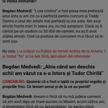
la Vocea României?
Bogdan Medvedi
: “Lose control” a fost piesa mea preferată
anul ăsta și am zis ca e perfectă pentru concurs și Teddy
Swims e unul din artiștii mei preferați la ora asta. Am avut
emoții foarte mari în seara aia, nu mă așteptam. Dacă aș fi
cântat pe un stadion cu 50.000 de oameni, nu aș fi avut
atâtea emoții. Cred ca postura de concurent m-a făcut să le
simt așa.
Nu rata:
L-a scăpat cu Poliția de femei! Actrița de la Antena 1
și fostul “fiu” al lui Adi Sînă, dezvăluiri din intimitate
Bogdan Medvedi: „Abia când am deschis
ochii am văzut ca s-a întors și Tudor Chirilă”
CANCAN.RO
:
Spuneai că a fost o luptă cu propriul orgoliu și
propriile frici. Ce temeri aveai și de la ce au pornit?
Bogdan Medvedi
: Aveam o frică să nu mă judece oamenii
că am avut deja un mare succes cu Maxim, acum câțiva ani,
și bineînțeles frică să nu dezamăgesc. Iar pentru mine