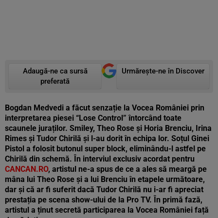
Adaugă-ne ca sursă
Urmărește-ne în Discover
preferată
Bogdan Medvedi a făcut senzație la Vocea României prin
interpretarea piesei “Lose Control” întorcând toate
scaunele juraților. Smiley, Theo Rose și Horia Brenciu, Irina
Rimes și Tudor Chirilă și l-au dorit în echipa lor. Soțul Ginei
Pistol a folosit butonul super block, eliminându-l astfel pe
Chirilă din schemă. În interviul exclusiv acordat pentru
CANCAN.RO
, artistul ne-a spus de ce a ales să meargă pe
mâna lui Theo Rose și a lui Brenciu în etapele următoare,
dar și că ar fi suferit dacă Tudor Chirilă nu i-ar fi apreciat
prestația pe scena show-ului de la Pro TV. În primă fază,
artistul a ținut secretă participarea la Vocea României față