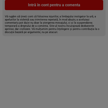
Intră în cont pentru a comenta
Vă rugăm să țineți cont că folosirea injuriilor, a limbajului instigator la ură, a
apelurilor la violență sau trimiterea repetată, în mod abuziv, a aceluiași
comentariu pot duce nu doar la ștergerea mesajului, ci și la suspendarea
temporară a dreptului de a comenta. Site-ul nostru încurajează dezbaterile
aprinse, dar civilizate. Vă mulțumim pentru înțelegere și pentru contribuția la o
discuție bazată pe argumente, nu pe atacuri.