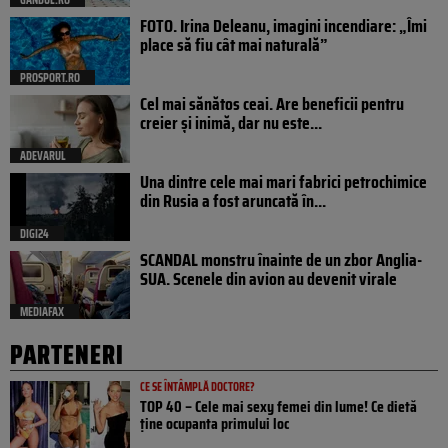
FOTO. Irina Deleanu, imagini incendiare: „Îmi
place să fiu cât mai naturală”
PROSPORT.RO
Cel mai sănătos ceai. Are beneficii pentru
creier și inimă, dar nu este...
ADEVARUL
Una dintre cele mai mari fabrici petrochimice
din Rusia a fost aruncată în...
DIGI24
SCANDAL monstru înainte de un zbor Anglia-
SUA. Scenele din avion au devenit virale
MEDIAFAX
PARTENERI
CE SE ÎNTÂMPLĂ DOCTORE?
TOP 40 – Cele mai sexy femei din lume! Ce dietă
ține ocupanta primului loc