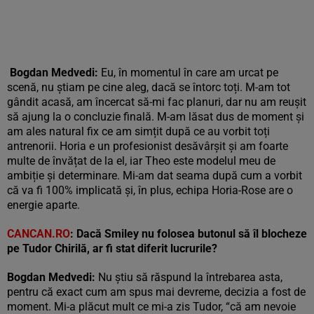
Bogdan Medvedi
:
Eu, în momentul în care am urcat pe
scenă, nu știam pe cine aleg, dacă se întorc toți. M-am tot
gândit acasă, am încercat să-mi fac planuri, dar nu am reușit
să ajung la o concluzie finală. M-am lăsat dus de moment și
am ales natural fix ce am simțit după ce au vorbit toți
antrenorii. Horia e un profesionist desăvârșit și am foarte
multe de învățat de la el, iar Theo este modelul meu de
ambiție și determinare. Mi-am dat seama după cum a vorbit
că va fi 100% implicată și, în plus, echipa Horia-Rose are o
energie aparte.
CANCAN.RO
:
Dacă Smiley nu folosea butonul să îl blocheze
pe Tudor Chirilă, ar fi stat diferit lucrurile?
Bogdan Medvedi
:
Nu știu să răspund la întrebarea asta,
pentru că exact cum am spus mai devreme, decizia a fost de
moment. Mi-a plăcut mult ce mi-a zis Tudor, “că am nevoie