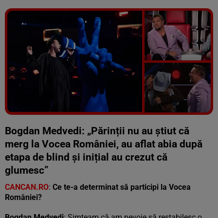
Vezi galeria foto
7 poze
Bogdan Medvedi: „Părinții nu au știut că
merg la Vocea României, au aflat abia după
etapa de blind și inițial au crezut că
glumesc”
CANCAN.RO
:
Ce te-a determinat să participi la Vocea
României?
Bogdan Medvedi
: Simțeam că am nevoie să restabilesc o