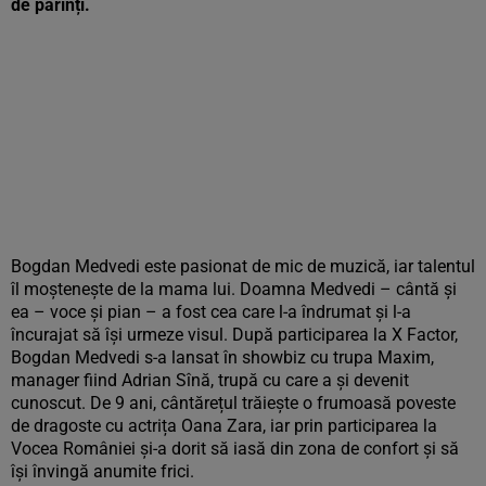
de părinți.
Bogdan Medvedi este pasionat de mic de muzică, iar talentul
îl moștenește de la mama lui. Doamna Medvedi – cântă și
ea – voce și pian – a fost cea care l-a îndrumat și l-a
încurajat să își urmeze visul. După participarea la X Factor,
Bogdan Medvedi s-a lansat în showbiz cu trupa Maxim,
manager fiind Adrian Sînă, trupă cu care a și devenit
cunoscut. De 9 ani, cântărețul trăiește o frumoasă poveste
de dragoste cu actrița Oana Zara, iar prin participarea la
Vocea României și-a dorit să iasă din zona de confort și să
își învingă anumite frici.