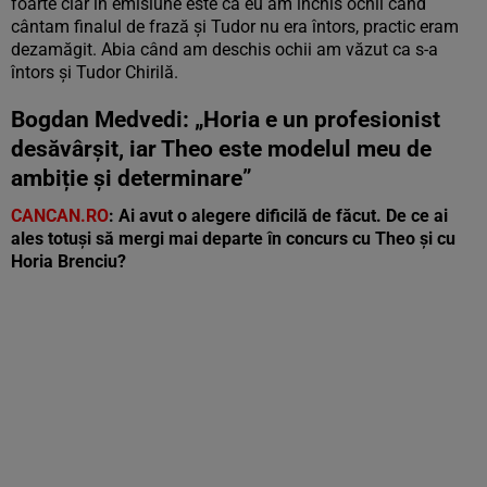
foarte clar în emisiune este că eu am închis ochii când
cântam finalul de frază și Tudor nu era întors, practic eram
dezamăgit. Abia când am deschis ochii am văzut ca s-a
întors și Tudor Chirilă.
Bogdan Medvedi: „Horia e un profesionist
desăvârșit, iar Theo este modelul meu de
ambiție și determinare”
CANCAN.RO
:
Ai avut o alegere dificilă de făcut. De ce ai
ales totuși să mergi mai departe în concurs cu Theo și cu
Horia Brenciu?