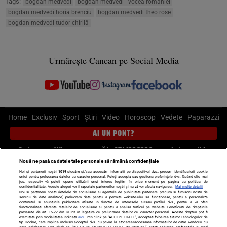
Tags:
bogdan medvedi
bogdan medvedi - vocea româniei
bogdan medvedi horia brenciu
bogdan medvedi theo rose
bogdan medvedi tudor chirilă
Urmărește Cancan pe Social Media
Home
Exclusiv
Sport
Știri
Video
Horoscop
Vedete
Paparazzi
AI UN PONT?
Scrie-ne pe Whatsapp
, sună la 0741226226 sau trimite mail la
pont@cancan.ro
Nouă ne pasă ca datele tale personale să rămână confidențiale
Noi și partenerii noștri
1019
stocăm și/sau accesăm informații pe dispozitivul dvs., precum identificatorii cookie
unici pentru prelucrarea datelor cu caracter personal. Puteți accepta sau gestiona preferințele dvs. făcând clic mai
Știri interne
Știri externe
Politică
jos, respectiv vă puteți opune utilizării unui interes legitim în orice moment pe pagina cu politica de
confidențialitate. Aceste alegeri vor fi raportate partenerilor noștri și nu vă vor afecta navigarea.
Mai multe detalii
Noi si partenerii nostri (retelele de socializare si agentiile de publicitate partenere, precum si furnizorii nostri de
servicii de date analitice) prelucram date pentru a permite website-ului sa functioneze, pentru a personaliza
Ultimele stiri
Diete
Insula Iubirii
Dictionar de vise
LIFE STYLE
continutul si anunturile publicitare afisate in functie de interesele si/sau profilul dvs., pentru a va oferi
functionalitati aferente retelelor de socializare si pentru a analiza traficul pe website. Beneficiati de drepturile
Horoscop
prevazute de art. 15-22 din GDPR in legatura cu prelucrarea datelor cu caracter personal. Aceste drepturi pot fi
exercitate prin modalitatea indicata
aici
. Prin click pe “ACCEPT TOATE”, acceptati folosirea tuturor Tehnologiilor de
tip Cookie, care implica inclusiv acceptul dvs. cu privire la stocarea/accesarea informatiilor de catre Vendor-ii cu