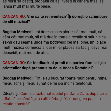
aș reuși să câștig, probabil că aș investi în cariera mea, aș
lansa mult mai multe piese.
CANCAN.RO
: Vrei să te reinventezi?
Îți dorești o schimbare
de stil muzical?
Bogdan Medvedi
: Îmi doresc sa explorez cât mai mult, să
cânt cât mai mult, să mă duc în toate direcțiile și stilurile ca
să-mi dau seama unde mă potrivesc cel mai bine. Îmi place
mult muzica comercială, dar mi-ar plăcea să fac și ceva mai
deosebit, mai mult de atât.
CANCAN
.RO
:
Ce feedback ai primit din partea familiei și a
prietenilor după prestația ta de la Vocea României?
Bogdan Medvedi:
Toți s-au bucurat foarte mult pentru mine,
mi-au scris și m-au sunat de mi s-a încins telefonul.
Citește și:
Cum s-a răzbunat iubitul pe Oana Zara, după ce a
aflat că se sărută și cu alți bărbați. ”Cel mai greu pas din
relația noastră!”