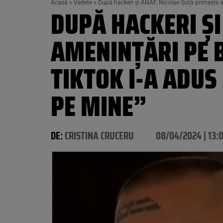
Acasă
»
Vedete
»
După hackeri și ANAF, Nicolae Guță primește a
DUPĂ HACKERI ȘI
AMENINȚĂRI PE 
TIKTOK I-A ADUS
PE MINE”
DE:
CRISTINA CRUCERU
08/04/2024 | 13: