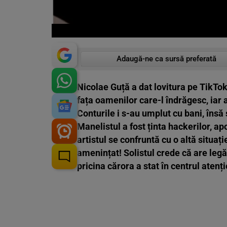
Adaugă-ne ca sursă preferată
Nicolae Guță a dat lovitura pe TikTo
fața oamenilor care-l îndrăgesc, iar a
Conturile i s-au umplut cu bani, îns
Manelistul a fost ținta hackerilor, a
artistul se confruntă cu o altă situaț
amenințat! Solistul crede că are legăt
pricina cărora a stat în centrul atenție