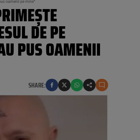
 pus oamenii pe mine”
 PRIMEȘTE
SUL DE PE
-AU PUS OAMENII
SHARE: