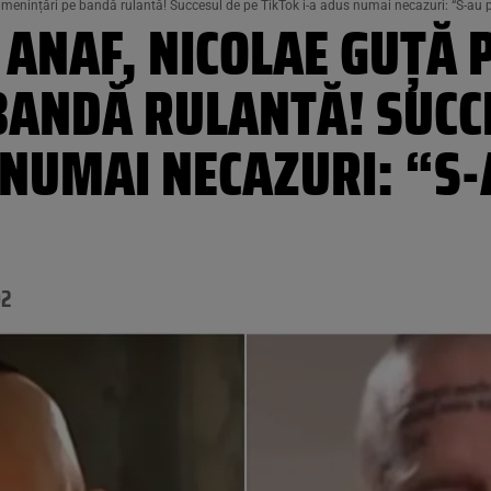
menințări pe bandă rulantă! Succesul de pe TikTok i-a adus numai necazuri: “S-au
 ANAF, NICOLAE GUȚĂ
BANDĂ RULANTĂ! SUCCE
 NUMAI NECAZURI: “S
02