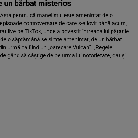
e un bărbat misterios
. Asta pentru că manelistul este amenințat de o
pisoade controversate de care s-a lovit până acum,
rat live pe TikTok, unde a povestit întreaga lui pățanie.
ne de o săptămână se simte amenințat, de un bărbat
le din urmă ca fiind un „oarecare Vulcan”. „Regele”
de gând să câștige de pe urma lui notorietate, dar și