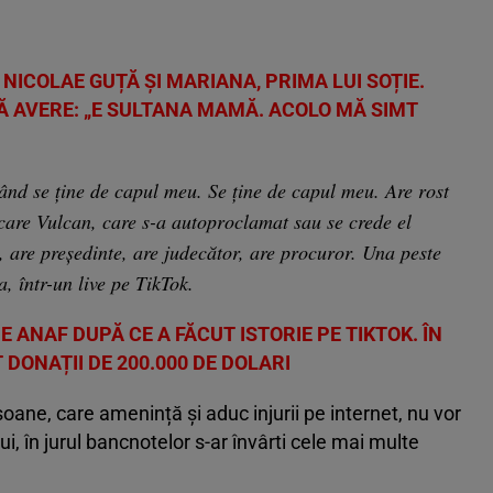
 NICOLAE GUȚĂ ȘI MARIANA, PRIMA LUI SOȚIE.
Ă AVERE: „E SULTANA MAMĂ. ACOLO MĂ SIMT
nd se ține de capul meu. Se ține de capul meu. Are rost
care Vulcan, care s-a autoproclamat sau se crede el
i, are președinte, are judecător, are procuror. Una peste
a, într-un live pe TikTok.
E ANAF DUPĂ CE A FĂCUT ISTORIE PE TIKTOK. ÎN
 DONAȚII DE 200.000 DE DOLARI
oane, care amenință și aduc injurii pe internet, nu vor
ui, în jurul bancnotelor s-ar învârti cele mai multe