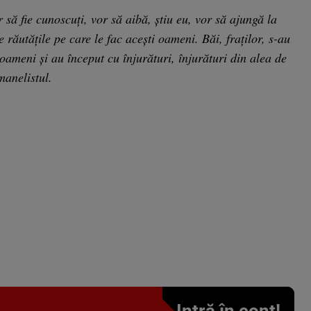
 să fie cunoscuți, vor să aibă, știu eu, vor să ajungă la
e răutățile pe care le fac acești oameni. Băi, fraților, s-au
oameni și au început cu înjurături, înjurături din alea de
manelistul.