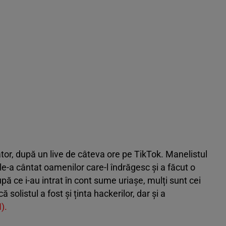
or, după un live de câteva ore pe TikTok. Manelistul
e-a cântat oamenilor care-l îndrăgesc și a făcut o
upă ce i-au intrat în cont sume uriașe, mulți sunt cei
 solistul a fost și ținta hackerilor, dar și a
I).