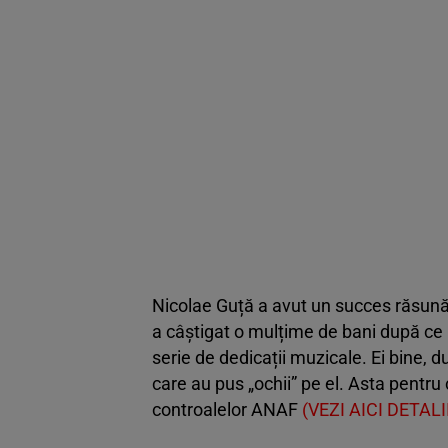
Nicolae Guță a avut un succes răsunăt
a câștigat o mulțime de bani după ce l
serie de dedicații muzicale. Ei bine, d
care au pus „ochii” pe el. Asta pentru că
controalelor ANAF
(VEZI AICI DETALI