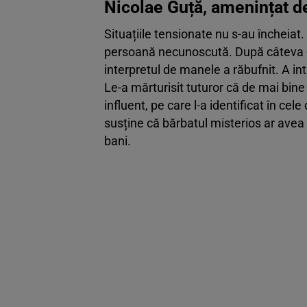
Nicolae Guță, amenințat d
Situațiile tensionate nu s-au încheiat
persoană necunoscută. După câteva e
interpretul de manele a răbufnit. A int
Le-a mărturisit tuturor că de mai bi
influent, pe care l-a identificat în ce
susține că bărbatul misterios ar avea 
bani.