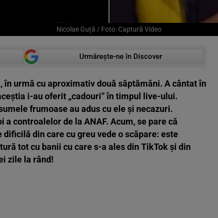
Nicolae Guță / Foto: Captură Video
Urmărește-ne în Discover
k, în urmă cu aproximativ două săptămâni. A cântat în
ceștia i-au oferit „cadouri” în timpul live-ului.
ă sumele frumoase au adus cu ele și necazuri.
poi a controalelor de la ANAF. Acum, se pare că
ie dificilă din care cu greu vede o scăpare: este
ură tot cu banii cu care s-a ales din TikTok și din
i zile la rând!