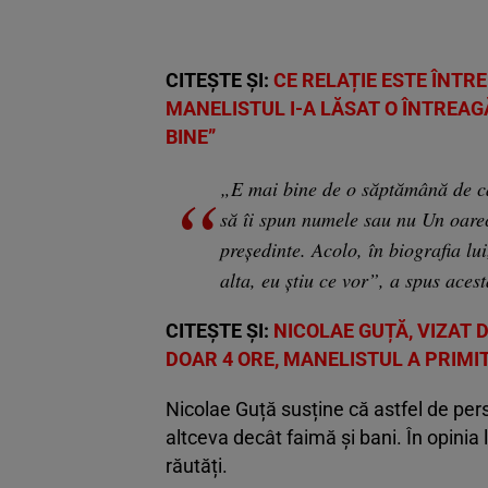
CITEȘTE ȘI:
CE RELAȚIE ESTE ÎNTRE
MANELISTUL I-A LĂSAT O ÎNTREAG
BINE”
„E mai bine de o săptămână de câ
să îi spun numele sau nu Un oare
președinte. Acolo, în biografia lu
alta, eu știu ce vor”, a spus acest
CITEȘTE ȘI:
NICOLAE GUȚĂ, VIZAT D
DOAR 4 ORE, MANELISTUL A PRIMIT
Nicolae Guță susține că astfel de pers
altceva decât faimă și bani. În opinia l
răutăți.