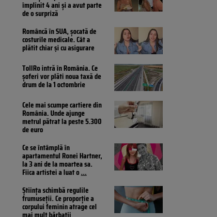
împlinit 4 ani și a avut parte
de o surpriză
Româncă în SUA, șocată de
costurile medicale. Cât a
plătit chiar și cu asigurare
TollRo intră în România. Ce
șoferi vor plăti noua taxă de
drum de la 1 octombrie
Cele mai scumpe cartiere din
România. Unde ajunge
metrul pătrat la peste 5.300
de euro
Ce se întâmplă în
apartamentul Ronei Hartner,
la 3 ani de la moartea sa.
Fiica artistei a luat o
...
Știința schimbă regulile
frumuseții. Ce proporție a
corpului feminin atrage cel
mai mult bărbații