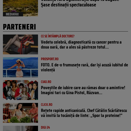
Șase destinații spectaculoase
MEDIAFAX
PARTENERI
CE SE ÎNTÂMPLĂ DOCTORE?
Vedeta celebră, diagnosticată cu cancer pentru a
doua oară, dar a ales să păstreze totul...
PROSPORT.RO
FOTO. E de-o frumusețe rară, dar își acuză iubitul de
violență
CIAO.RO
Poveştile de iubire care au rămas doar o amintire!
Imagini tari cu Gina Pistol, Răzvan...
CLICK.RO
Rețete rapide anticaniculă. Chef Cătălin Scărlătescu
vă invită la tocăniță de linte: „Spor la proteine!”
DIGI 24