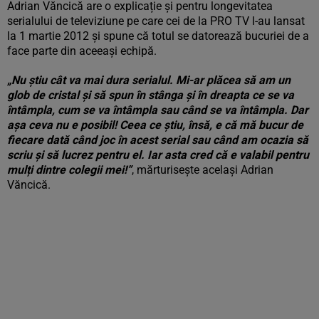
Adrian Văncică are o explicație și pentru longevitatea
serialului de televiziune pe care cei de la PRO TV l-au lansat
la 1 martie 2012 și spune că totul se datorează bucuriei de a
face parte din aceeași echipă.
„Nu știu cât va mai dura serialul. Mi-ar plăcea să am un
glob de cristal și să spun în stânga și în dreapta ce se va
întâmpla, cum se va întâmpla sau când se va întâmpla. Dar
așa ceva nu e posibil! Ceea ce știu, însă, e că mă bucur de
fiecare dată când joc în acest serial sau când am ocazia să
scriu și să lucrez pentru el. Iar asta cred că e valabil pentru
mulți dintre colegii mei!”
, mărturisește același Adrian
Văncică.