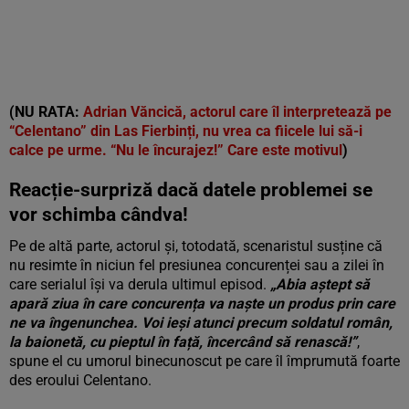
(NU RATA:
Adrian Văncică, actorul care îl interpretează pe
“Celentano” din Las Fierbinți, nu vrea ca fiicele lui să-i
calce pe urme. “Nu le încurajez!” Care este motivul
)
Reacție-surpriză dacă datele problemei se
vor schimba cândva!
Pe de altă parte, actorul și, totodată, scenaristul susține că
nu resimte în niciun fel presiunea concurenței sau a zilei în
care serialul își va derula ultimul episod.
„Abia aștept să
apară ziua în care concurența va naște un produs prin care
ne va îngenunchea. Voi ieși atunci precum soldatul român,
la baionetă, cu pieptul în față, încercând să renască!”
,
spune el cu umorul binecunoscut pe care îl împrumută foarte
des eroului Celentano.