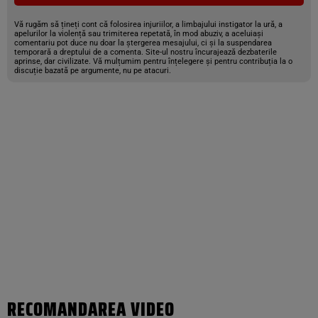
Vă rugăm să țineți cont că folosirea injuriilor, a limbajului instigator la ură, a
apelurilor la violență sau trimiterea repetată, în mod abuziv, a aceluiași
comentariu pot duce nu doar la ștergerea mesajului, ci și la suspendarea
temporară a dreptului de a comenta. Site-ul nostru încurajează dezbaterile
aprinse, dar civilizate. Vă mulțumim pentru înțelegere și pentru contribuția la o
discuție bazată pe argumente, nu pe atacuri.
RECOMANDAREA VIDEO