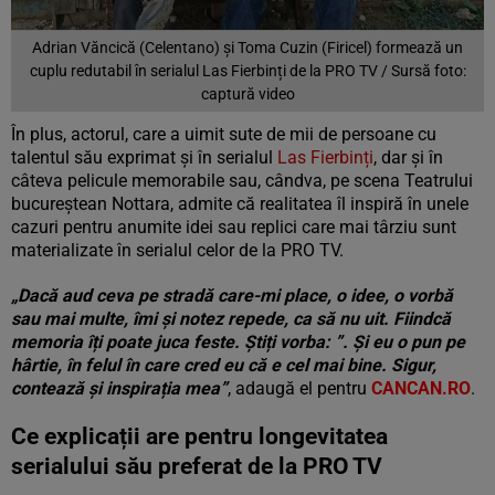
Adrian Văncică (Celentano) și Toma Cuzin (Firicel) formează un
cuplu redutabil în serialul Las Fierbinți de la PRO TV / Sursă foto:
captură video
În plus, actorul, care a uimit sute de mii de persoane cu
talentul său exprimat și în serialul
Las Fierbinți
, dar și în
câteva pelicule memorabile sau, cândva, pe scena Teatrului
bucureștean Nottara, admite că realitatea îl inspiră în unele
cazuri pentru anumite idei sau replici care mai târziu sunt
materializate în serialul celor de la PRO TV.
„Dacă aud ceva pe stradă care-mi place, o idee, o vorbă
sau mai multe, îmi și notez repede, ca să nu uit. Fiindcă
memoria îți poate juca feste. Știți vorba: ”. Și eu o pun pe
hârtie, în felul în care cred eu că e cel mai bine. Sigur,
contează și inspirația mea”
, adaugă el pentru
CANCAN.RO
.
Ce explicații are pentru longevitatea
serialului său preferat de la PRO TV