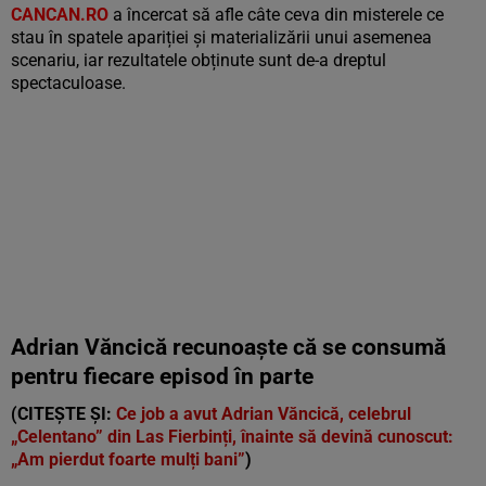
CANCAN.RO
a încercat să afle câte ceva din misterele ce
stau în spatele apariției și materializării unui asemenea
scenariu, iar rezultatele obținute sunt de-a dreptul
spectaculoase.
Adrian Văncică recunoaște că se consumă
pentru fiecare episod în parte
(CITEȘTE ȘI:
Ce job a avut Adrian Văncică, celebrul
„Celentano” din Las Fierbinți, înainte să devină cunoscut:
„Am pierdut foarte mulți bani”
)