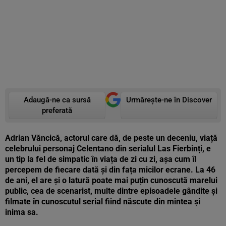
Adaugă-ne ca sursă
Urmărește-ne în Discover
preferată
Adrian Văncică, actorul care dă, de peste un deceniu, viață
celebrului personaj Celentano din serialul Las Fierbinți, e
un tip la fel de simpatic în viața de zi cu zi, așa cum îl
percepem de fiecare dată și din fața micilor ecrane. La 46
de ani, el are și o latură poate mai puțin cunoscută marelui
public, cea de scenarist, multe dintre episoadele gândite și
filmate în cunoscutul serial fiind născute din mintea și
inima sa.