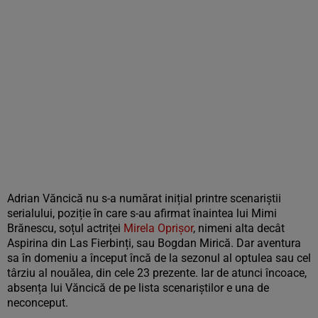
Adrian Văncică nu s-a numărat inițial printre scenariștii
serialului, poziție în care s-au afirmat înaintea lui Mimi
Brănescu, soțul actriței
Mirela Oprișor
, nimeni alta decât
Aspirina din Las Fierbinți, sau Bogdan Mirică. Dar aventura
sa în domeniu a început încă de la sezonul al optulea sau cel
târziu al nouălea, din cele 23 prezente. Iar de atunci încoace,
absența lui Văncică de pe lista scenariștilor e una de
neconceput.