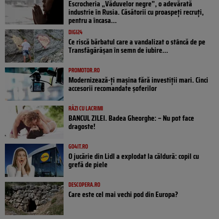
Escrocheria „Văduvelor negre”, o adevărată
industrie în Rusia. Căsătorii cu proaspeți recruți,
pentru a încasa...
DIGI24
Ce riscă bărbatul care a vandalizat o stâncă de pe
Transfăgărășan în semn de iubire...
PROMOTOR.RO
Modernizează-ți mașina fără investiții mari. Cinci
accesorii recomandate șoferilor
RÂZI CU LACRIMI
BANCUL ZILEI. Badea Gheorghe: – Nu pot face
dragoste!
GO4IT.RO
O jucărie din Lidl a explodat la căldură: copil cu
grefă de piele
DESCOPERA.RO
Care este cel mai vechi pod din Europa?