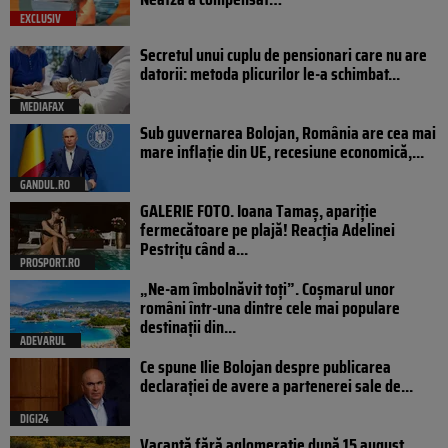
EXCLUSIV
Secretul unui cuplu de pensionari care nu are
datorii: metoda plicurilor le-a schimbat...
MEDIAFAX
Sub guvernarea Bolojan, România are cea mai
mare inflație din UE, recesiune economică,...
GANDUL.RO
GALERIE FOTO. Ioana Tamaş, apariție
fermecătoare pe plajă! Reacția Adelinei
Pestrițu când a...
PROSPORT.RO
„Ne-am îmbolnăvit toți”. Coșmarul unor
români într-una dintre cele mai populare
destinații din...
ADEVARUL
Ce spune Ilie Bolojan despre publicarea
declarației de avere a partenerei sale de...
DIGI24
Vacanță fără aglomerație după 15 august.