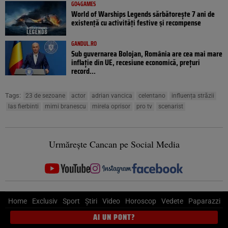
GO4GAMES
World of Warships Legends sărbătorește 7 ani de
existență cu activități festive și recompense
GANDUL.RO
Sub guvernarea Bolojan, România are cea mai mare
inflație din UE, recesiune economică, prețuri
record...
Tags:
23 de sezoane
actor
adrian vancica
celentano
influența străzii
las fierbinti
mimi branescu
mirela oprisor
pro tv
scenarist
Urmărește Cancan pe Social Media
Home
Exclusiv
Sport
Știri
Video
Horoscop
Vedete
Paparazzi
AI UN PONT?