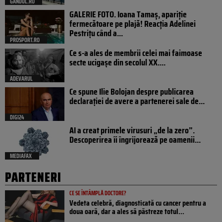
GANDUL.RO
GALERIE FOTO. Ioana Tamaş, apariție
fermecătoare pe plajă! Reacția Adelinei
Pestrițu când a...
PROSPORT.RO
Ce s-a ales de membrii celei mai faimoase
secte ucigașe din secolul XX....
ADEVARUL
Ce spune Ilie Bolojan despre publicarea
declarației de avere a partenerei sale de...
DIGI24
AI a creat primele virusuri „de la zero”.
Descoperirea îi îngrijorează pe oamenii...
MEDIAFAX
PARTENERI
CE SE ÎNTÂMPLĂ DOCTORE?
Vedeta celebră, diagnosticată cu cancer pentru a
doua oară, dar a ales să păstreze totul...