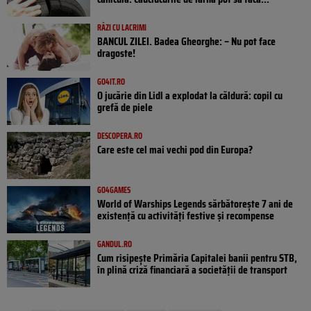
RÂZI CU LACRIMI
BANCUL ZILEI. Badea Gheorghe: – Nu pot face
dragoste!
GO4IT.RO
O jucărie din Lidl a explodat la căldură: copil cu
grefă de piele
DESCOPERA.RO
Care este cel mai vechi pod din Europa?
GO4GAMES
World of Warships Legends sărbătorește 7 ani de
existență cu activități festive și recompense
GANDUL.RO
Cum risipește Primăria Capitalei banii pentru STB,
în plină criză financiară a societății de transport