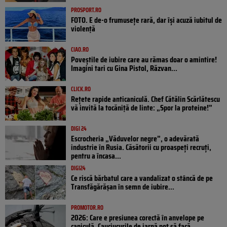
PROSPORT.RO
FOTO. E de-o frumusețe rară, dar își acuză iubitul de
violență
CIAO.RO
Poveştile de iubire care au rămas doar o amintire!
Imagini tari cu Gina Pistol, Răzvan...
CLICK.RO
Rețete rapide anticaniculă. Chef Cătălin Scărlătescu
vă invită la tocăniță de linte: „Spor la proteine!”
DIGI 24
Escrocheria „Văduvelor negre”, o adevărată
industrie în Rusia. Căsătorii cu proaspeți recruți,
pentru a încasa...
DIGI24
Ce riscă bărbatul care a vandalizat o stâncă de pe
Transfăgărășan în semn de iubire...
PROMOTOR.RO
2026: Care e presiunea corectă în anvelope pe
caniculă. Cauciucurile de iarnă pot să facă...