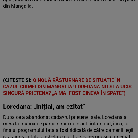
din Mangalia.
(CITEȘTE ȘI:
O NOUĂ RĂSTURNARE DE SITUAȚIE ÎN
CAZUL CRIMEI DIN MANGALIA! LOREDANA NU ȘI-A UCIS
SINGURĂ PRIETENA? „A MAI FOST CINEVA ÎN SPATE”)
Loredana: „Inițial, am ezitat”
După ce a abandonat cadavrul prietenei sale, Loredana a
mers la muncă de parcă nimic nu s-ar fi întâmplat, însă, la
finalul programului fata a fost ridicată de către oamenii legii
și a ajuns în fața anchetatorilor. Ea și-a recunoscut imediat