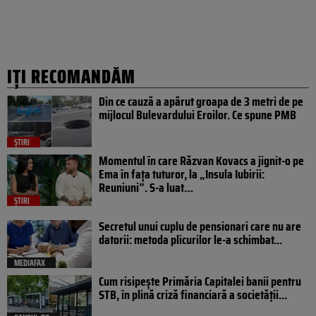
IȚI RECOMANDĂM
Din ce cauză a apărut groapa de 3 metri de pe
mijlocul Bulevardului Eroilor. Ce spune PMB
ȘTIRI
Momentul în care Răzvan Kovacs a jignit-o pe
Ema în fața tuturor, la „Insula Iubirii:
Reuniuni”. S-a luat…
ȘTIRI
Secretul unui cuplu de pensionari care nu are
datorii: metoda plicurilor le-a schimbat...
MEDIAFAX
Cum risipește Primăria Capitalei banii pentru
STB, în plină criză financiară a societății...