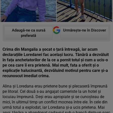
Adaugă-ne ca sursă
Urmărește-ne în Discover
preferată
Crima din Mangalia a șocat o țară întreagă, iar acum
declarațiile Loredanei fac același lucru. Tânără a dezvăluit
în fața anchetatorilor de la ce a pornit totul și cum a ucis-o
pe cea care îi era prietenă. Mai mult, fata a oferit și o
explicație halucinantă, dezvăluind motivul pentru care și-a
recunoscut imediat crima.
Alina și Loredana erau prietene bune și plecaseră împreună
pe litoral. Cel două s-au angajat cameriste la un hotel și
locuiau împreună. Deși erau apropiate și se cunoșteau de
mici, în ultimul timp un conflict mocnea între ele. În cele din
urmă totul a explodat, iar Loredana și-a ucis prietena. Mai
apoi, tânăra a abandonat cadavrul sub o bancă dintr-un parc