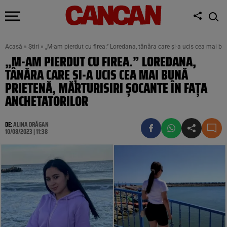
Acasă
»
Știri
»
„M-am pierdut cu firea.” Loredana, tânăra care și-a ucis cea mai bun
„M-AM PIERDUT CU FIREA.” LOREDANA,
TÂNĂRA CARE ȘI-A UCIS CEA MAI BUNĂ
PRIETENĂ, MĂRTURISIRI ȘOCANTE ÎN FAȚA
ANCHETATORILOR
DE:
ALINA DRĂGAN
10/08/2023 | 11:38