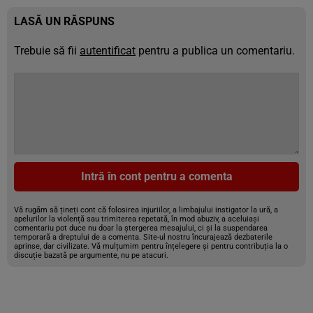
LASĂ UN RĂSPUNS
Trebuie să fii
autentificat
pentru a publica un comentariu.
Intră în cont pentru a comenta
Vă rugăm să țineți cont că folosirea injuriilor, a limbajului instigator la ură, a
apelurilor la violență sau trimiterea repetată, în mod abuziv, a aceluiași
comentariu pot duce nu doar la ștergerea mesajului, ci și la suspendarea
temporară a dreptului de a comenta. Site-ul nostru încurajează dezbaterile
aprinse, dar civilizate. Vă mulțumim pentru înțelegere și pentru contribuția la o
discuție bazată pe argumente, nu pe atacuri.