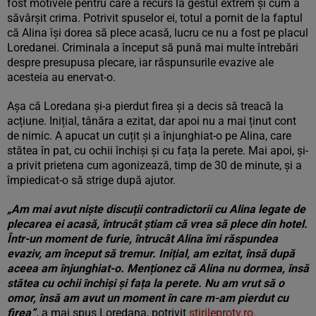
fost motivele pentru care a recurs la gestul extrem și cum a
săvârșit crima. Potrivit spuselor ei, totul a pornit de la faptul
că Alina își dorea să plece acasă, lucru ce nu a fost pe placul
Loredanei. Criminala a început să pună mai multe întrebări
despre presupusa plecare, iar răspunsurile evazive ale
acesteia au enervat-o.
Așa că Loredana și-a pierdut firea și a decis să treacă la
acțiune. Inițial, tânăra a ezitat, dar apoi nu a mai ținut cont
de nimic. A apucat un cuțit și a înjunghiat-o pe Alina, care
stătea în pat, cu ochii închiși și cu fața la perete. Mai apoi, și-
a privit prietena cum agonizează, timp de 30 de minute, și a
împiedicat-o să strige după ajutor.
„Am mai avut niște discuții contradictorii cu Alina legate de
plecarea ei acasă, întrucât știam că vrea să plece din hotel.
Într-un moment de furie, întrucât Alina îmi răspundea
evaziv, am început să tremur. Inițial, am ezitat, însă după
aceea am înjunghiat-o. Menționez că Alina nu dormea, însă
stătea cu ochii închiși și fața la perete. Nu am vrut să o
omor, însă am avut un moment în care m-am pierdut cu
firea”,
a mai spus Loredana, potrivit
stirileprotv.ro.