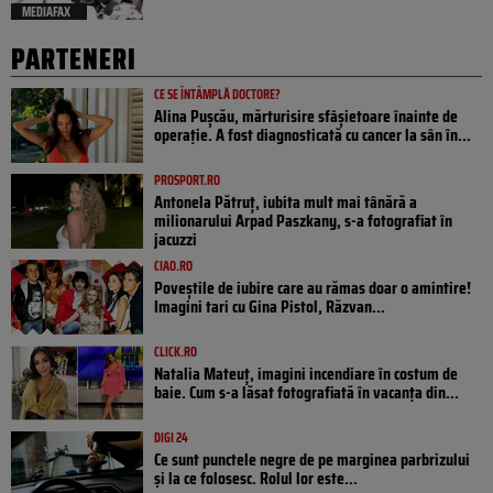
MEDIAFAX
PARTENERI
CE SE ÎNTÂMPLĂ DOCTORE?
Alina Pușcău, mărturisire sfâșietoare înainte de
operație. A fost diagnosticată cu cancer la sân în...
PROSPORT.RO
Antonela Pătruț, iubita mult mai tânără a
milionarului Arpad Paszkany, s-a fotografiat în
jacuzzi
CIAO.RO
Poveştile de iubire care au rămas doar o amintire!
Imagini tari cu Gina Pistol, Răzvan...
CLICK.RO
Natalia Mateuț, imagini incendiare în costum de
baie. Cum s-a lăsat fotografiată în vacanța din...
DIGI 24
Ce sunt punctele negre de pe marginea parbrizului
și la ce folosesc. Rolul lor este...