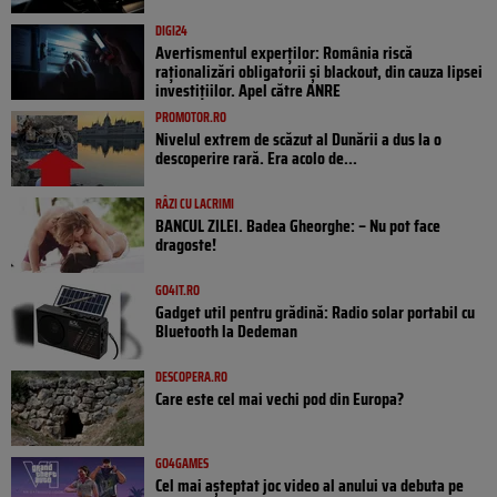
DIGI24
Avertismentul experților: România riscă
raționalizări obligatorii și blackout, din cauza lipsei
investițiilor. Apel către ANRE
PROMOTOR.RO
Nivelul extrem de scăzut al Dunării a dus la o
descoperire rară. Era acolo de...
RÂZI CU LACRIMI
BANCUL ZILEI. Badea Gheorghe: – Nu pot face
dragoste!
GO4IT.RO
Gadget util pentru grădină: Radio solar portabil cu
Bluetooth la Dedeman
DESCOPERA.RO
Care este cel mai vechi pod din Europa?
GO4GAMES
Cel mai așteptat joc video al anului va debuta pe