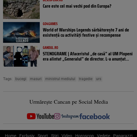
Care este cel mai vechi pod din Europa?
GO4GAMES
World of Warships Legends sărbătorește 7 ani de
existență cu activități festive și recompense
GANDUL.RO
STENOGRAME | Afaceristul „de casă” al UM Plopeni
era alintat „Generalul” de director. L-a anunțat...
Tags:
bucegi
masuri
ministrul mediului
tragedie
urs
Urmărește Cancan pe Social Media
Home
Exclusiv
Sport
Știri
Video
Horoscop
Vedete
Paparazzi