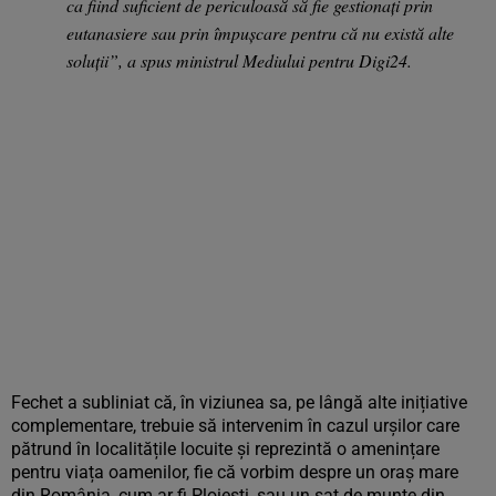
ca fiind suficient de periculoasă să fie gestionați prin
eutanasiere sau prin împușcare pentru că nu există alte
soluții”, a spus ministrul Mediului pentru Digi24.
Fechet a subliniat că, în viziunea sa, pe lângă alte inițiative
complementare, trebuie să intervenim în cazul urșilor care
pătrund în localitățile locuite și reprezintă o amenințare
pentru viața oamenilor, fie că vorbim despre un oraș mare
din România, cum ar fi Ploiești, sau un sat de munte din