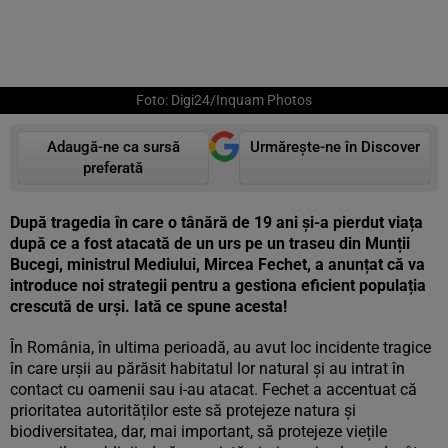
Foto: Digi24/Inquam Photos
Adaugă-ne ca sursă
Urmărește-ne în Discover
preferată
După tragedia în care o tânără de 19 ani și-a pierdut viața
după ce a fost atacată de un urs pe un traseu din Munții
Bucegi, ministrul Mediului, Mircea Fechet, a anunțat că va
introduce noi strategii pentru a gestiona eficient populația
crescută de urși. Iată ce spune acesta!
În România, în ultima perioadă, au avut loc incidente tragice
în care urșii au părăsit habitatul lor natural și au intrat în
contact cu oamenii sau i-au atacat. Fechet a accentuat că
prioritatea autorităților este să protejeze natura și
biodiversitatea, dar, mai important, să protejeze viețile