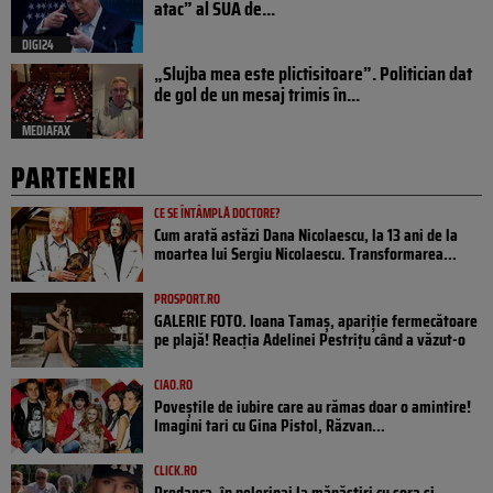
atac” al SUA de...
DIGI24
„Slujba mea este plictisitoare”. Politician dat
de gol de un mesaj trimis în...
MEDIAFAX
PARTENERI
CE SE ÎNTÂMPLĂ DOCTORE?
Cum arată astăzi Dana Nicolaescu, la 13 ani de la
moartea lui Sergiu Nicolaescu. Transformarea...
PROSPORT.RO
GALERIE FOTO. Ioana Tamaş, apariție fermecătoare
pe plajă! Reacția Adelinei Pestrițu când a văzut-o
CIAO.RO
Poveştile de iubire care au rămas doar o amintire!
Imagini tari cu Gina Pistol, Răzvan...
CLICK.RO
Prodanca, în pelerinaj la mănăstiri cu sora și