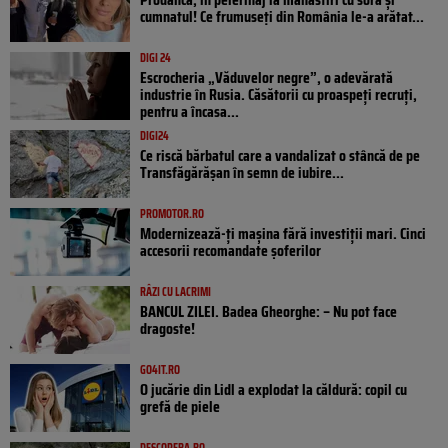
cumnatul! Ce frumuseți din România le-a arătat...
DIGI 24
Escrocheria „Văduvelor negre”, o adevărată
industrie în Rusia. Căsătorii cu proaspeți recruți,
pentru a încasa...
DIGI24
Ce riscă bărbatul care a vandalizat o stâncă de pe
Transfăgărășan în semn de iubire...
PROMOTOR.RO
Modernizează-ți mașina fără investiții mari. Cinci
accesorii recomandate șoferilor
RÂZI CU LACRIMI
BANCUL ZILEI. Badea Gheorghe: – Nu pot face
dragoste!
GO4IT.RO
O jucărie din Lidl a explodat la căldură: copil cu
grefă de piele
DESCOPERA.RO