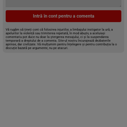
Intră în cont pentru a comenta
Vă rugăm să țineți cont că folosirea injuriilor, a limbajului instigator la ură, a
apelurilor la violență sau trimiterea repetată, în mod abuziv, a aceluiași
comentariu pot duce nu doar la ștergerea mesajului, ci și la suspendarea
temporară a dreptului de a comenta. Site-ul nostru încurajează dezbaterile
aprinse, dar civilizate. Vă mulțumim pentru înțelegere și pentru contribuția la o
discuție bazată pe argumente, nu pe atacuri.