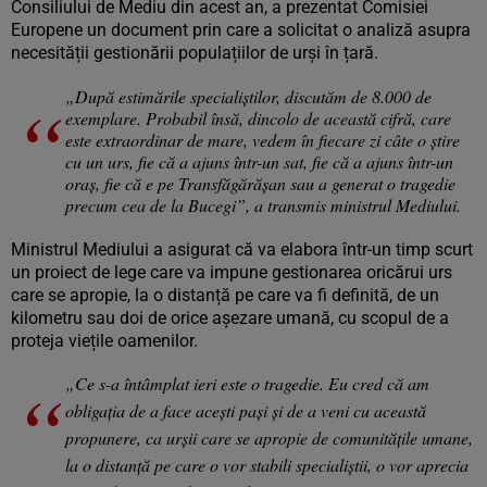
Consiliului de Mediu din acest an, a prezentat Comisiei
Europene un document prin care a solicitat o analiză asupra
necesității gestionării populațiilor de urși în țară.
„După estimările specialiștilor, discutăm de 8.000 de
exemplare. Probabil însă, dincolo de această cifră, care
este extraordinar de mare, vedem în fiecare zi câte o știre
cu un urs, fie că a ajuns într-un sat, fie că a ajuns într-un
oraș, fie că e pe Transfăgărășan sau a generat o tragedie
precum cea de la Bucegi”, a transmis ministrul Mediului.
Ministrul Mediului a asigurat că va elabora într-un timp scurt
un proiect de lege care va impune gestionarea oricărui urs
care se apropie, la o distanță pe care va fi definită, de un
kilometru sau doi de orice așezare umană, cu scopul de a
proteja viețile oamenilor.
„Ce s-a întâmplat ieri este o tragedie. Eu cred că am
obligația de a face acești pași și de a veni cu această
propunere, ca urșii care se apropie de comunitățile umane,
la o distanță pe care o vor stabili specialiștii, o vor aprecia