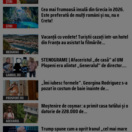
ȘTIRI
Cea mai frumoasă insulă din Grecia în 2026.
Este preferată de mulți români și nu, nu e
Creta!
ȘTIRI
Vacanță cu vedete! Turiștii cazați într-un hotel
din Franța au asistat la filmările...
MEDIAFAX
STENOGRAME | Afaceristul „de casă” al UM
Plopeni era alintat „Generalul” de director....
GANDUL.RO
„Îmi iubesc formele”. Georgina Rodriguez s-a
pozat în costum de baie înainte de...
PROSPORT.RO
Moștenire de coșmar: a primit casa tatălui și o
datorie de 228.000 de...
ADEVARUL
Trump spune cum a oprit Iranul „cel mai mare