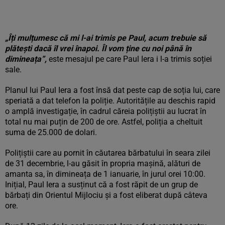
„Îți mulțumesc că mi l-ai trimis pe Paul, acum trebuie să
plătești dacă îl vrei înapoi. Îl vom ține cu noi până în
dimineața”,
este mesajul pe care Paul Iera i l-a trimis soției
sale.
Planul lui Paul Iera a fost însă dat peste cap de soția lui, care
speriată a dat telefon la poliție. Autoritățile au deschis rapid
o amplă investigație, în cadrul căreia polițiștii au lucrat în
total nu mai puțin de 200 de ore. Astfel, poliția a cheltuit
suma de 25.000 de dolari.
Polițiștii care au pornit în căutarea bărbatului în seara zilei
de 31 decembrie, l-au găsit în propria mașină, alături de
amanta sa, în dimineața de 1 ianuarie, în jurul orei 10:00.
Inițial, Paul Iera a susținut că a fost răpit de un grup de
bărbați din Orientul Mijlociu și a fost eliberat după câteva
ore.