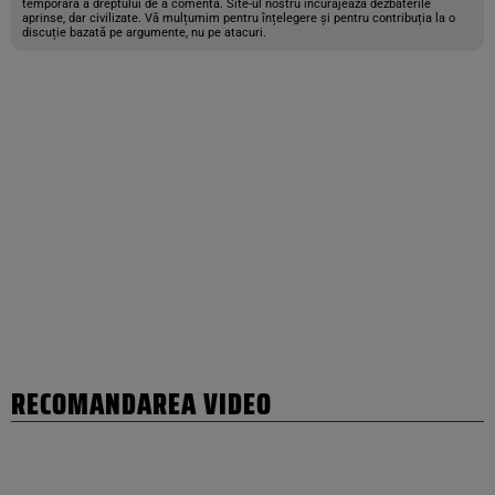
temporară a dreptului de a comenta. Site-ul nostru încurajează dezbaterile
aprinse, dar civilizate. Vă mulțumim pentru înțelegere și pentru contribuția la o
discuție bazată pe argumente, nu pe atacuri.
RECOMANDAREA VIDEO