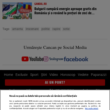
GANDUL.RO
Bulgarii cumpără energie aproape gratis din
România și o revând la prețuri de zeci de...
Tags:
amanta
inscenare
politie
rapire
sotie
Urmărește Cancan pe Social Media
Home
Exclusiv
Sport
Știri
Video
Horoscop
Vedete
Paparazzi
AI UN PONT?
Scrie-ne pe Whatsapp
, sună la 0741226226 sau trimite mail la
pont@cancan.ro
Nouă ne pasă ca datele tale personale să rămână confidențiale
Noi și partenerii noștri
1019
stocăm și/sau accesăm informații pe dispozitivul dvs., precum identificatorii cookie
unici pentru prelucrarea datelor cu caracter personal. Puteți accepta sau gestiona preferințele dvs. făcând clic mai
Știri interne
Știri externe
Politică
jos, respectiv vă puteți opune utilizării unui interes legitim în orice moment pe pagina cu politica de
confidențialitate. Aceste alegeri vor fi raportate partenerilor noștri și nu vă vor afecta navigarea.
Mai multe detalii