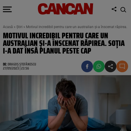
Acasă
»
Știri
»
Motivul incredibil pentru care un australian și-a înscenat răpirea. S
MOTIVUL INCREDIBIL PENTRU CARE UN
AUSTRALIAN ȘI-A ÎNSCENAT RĂPIREA. SOȚIA
I-A DAT ÎNSĂ PLANUL PESTE CAP
DE:
DRAGOȘ ȘTEFĂNESCU
27/09/2023 | 23:56