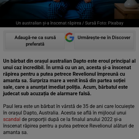
Un australian și-a înscenat răpirea / Sursă Foto: Pixabay
Adaugă-ne ca sursă
Urmărește-ne în Discover
preferată
Un bărbat din orașul australian Dapto este eroul principal al
unui caz incredibil. În urmă cu un an, acesta și-a înscenat
răpirea pentru a putea petrece Revelionul împreună cu
amanta sa. Surpriza mare a venit însă din partea soției
sale, care a anunțat imediat poliția. Acum, bărbatul este
judecat sub acuzația de alarmare falsă.
Paul Iera este un bărbat în vârstă de 35 de ani care locuiește
în orașul Dapto, Australia. Acesta se află în mijlocul unui
scandal
de proporții după ce la finalul anului 2022 și-a
înscenat răpirea pentru a putea petrece Revelionul alături de
amanta sa.