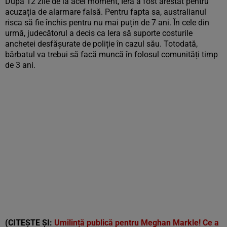
După 12 zile de la acel moment, Iera a fost arestat pentru
acuzația de alarmare falsă. Pentru fapta sa, australianul
risca să fie închis pentru nu mai puțin de 7 ani. În cele din
urmă, judecătorul a decis ca Iera să suporte costurile
anchetei desfășurate de poliție în cazul său. Totodată,
bărbatul va trebui să facă muncă în folosul comunități timp
de 3 ani.
(CITEȘTE ȘI:
Umilință publică pentru Meghan Markle! Ce a