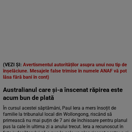
(VEZI ȘI:
Avertismentul autorităților asupra unui nou tip de
înșelăciune. Mesajele false trimise în numele ANAF vă pot
lăsa fără bani în cont)
Australianul care și-a înscenat răpirea este
acum bun de plată
În cursul acestei săptămâni, Paul Iera a mers însoțit de
familie la tribunalul local din Wollongong, riscând să
primească nu mai puțin de 7 ani de închisoare pentru planul
pus la cale în ultima zi a anului trecut. Iera a recunoscut în