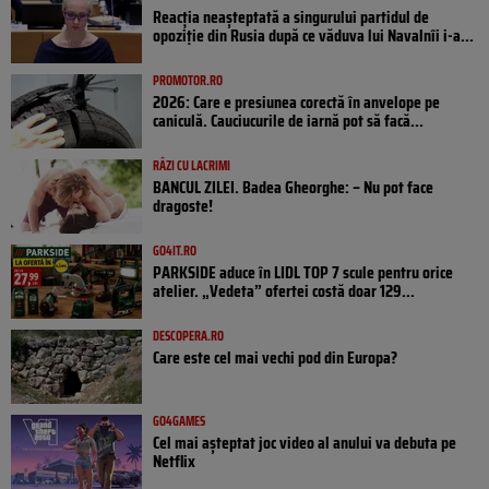
Reacția neașteptată a singurului partidul de
opoziţie din Rusia după ce văduva lui Navalnîi i-a...
PROMOTOR.RO
2026: Care e presiunea corectă în anvelope pe
caniculă. Cauciucurile de iarnă pot să facă...
RÂZI CU LACRIMI
BANCUL ZILEI. Badea Gheorghe: – Nu pot face
dragoste!
GO4IT.RO
PARKSIDE aduce în LIDL TOP 7 scule pentru orice
atelier. „Vedeta” ofertei costă doar 129...
DESCOPERA.RO
Care este cel mai vechi pod din Europa?
GO4GAMES
Cel mai așteptat joc video al anului va debuta pe
Netflix