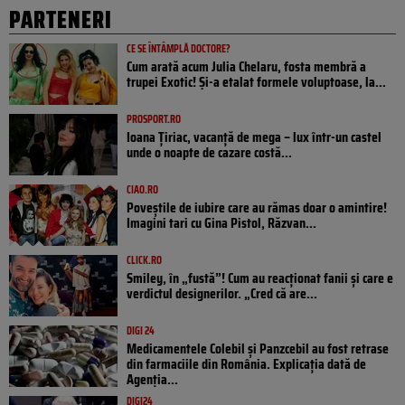
PARTENERI
CE SE ÎNTÂMPLĂ DOCTORE?
Cum arată acum Julia Chelaru, fosta membră a
trupei Exotic! Și-a etalat formele voluptoase, la...
PROSPORT.RO
Ioana Țiriac, vacanță de mega – lux într-un castel
unde o noapte de cazare costă...
CIAO.RO
Poveştile de iubire care au rămas doar o amintire!
Imagini tari cu Gina Pistol, Răzvan...
CLICK.RO
Smiley, în „fustă”! Cum au reacționat fanii și care e
verdictul designerilor. „Cred că are...
DIGI 24
Medicamentele Colebil și Panzcebil au fost retrase
din farmaciile din România. Explicația dată de
Agenția...
DIGI24