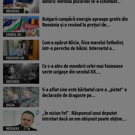
datorii: metoda plicurilor le-a schimbat...
MEDIAFAX
Bulgarii cumpără energie aproape gratis din
România și o revând la prețuri de...
GANDUL.RO
Cum a apărut Alicia, fiica marelui fotbalist,
într-o pereche de bikini. Internetul a...
PROSPORT.RO
Ce s-a ales de membrii celei mai faimoase
secte ucigașe din secolul XX....
ADEVARUL
S-a aflat cine este bărbatul care a „pictat” o
declarație de dragoste pe...
DIGI24
„În niciun fel”. Răspunsul unui deputat
întrebat dacă un om obișnuit poate obține...
MEDIAFAX