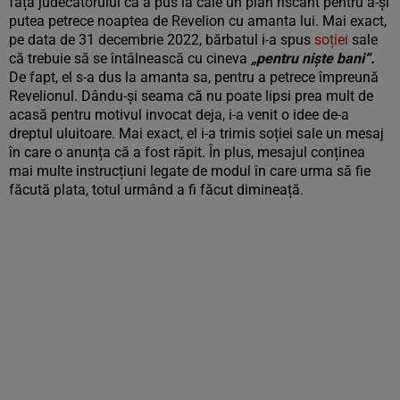
fața judecătorului că a pus la cale un plan riscant pentru a-și
putea petrece noaptea de Revelion cu amanta lui. Mai exact,
pe data de 31 decembrie 2022, bărbatul i-a spus
soției
sale
că trebuie să se întâlnească cu cineva
„pentru niște bani”.
De fapt, el s-a dus la amanta sa, pentru a petrece împreună
Revelionul. Dându-și seama că nu poate lipsi prea mult de
acasă pentru motivul invocat deja, i-a venit o idee de-a
dreptul uluitoare. Mai exact, el i-a trimis soției sale un mesaj
în care o anunța că a fost răpit. În plus, mesajul conținea
mai multe instrucțiuni legate de modul în care urma să fie
făcută plata, totul urmând a fi făcut dimineață.