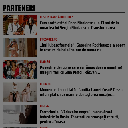
PARTENERI
CE SE ÎNTÂMPLĂ DOCTORE?
Cum arată astăzi Dana Nicolaescu, la 13 ani de la
moartea lui Sergiu Nicolaescu. Transformarea...
PROSPORT.RO
„Îmi iubesc formele”. Georgina Rodriguez s-a pozat
în costum de baie înainte de nunta cu...
CIAO.RO
Poveştile de iubire care au rămas doar o amintire!
Imagini tari cu Gina Pistol, Răzvan...
CLICK.RO
Momente de neuitat în familia Laurei Cosoi! Ce s-a
întâmplat chiar înainte de nașterea micuței...
DIGI 24
Escrocheria „Văduvelor negre”, o adevărată
industrie în Rusia. Căsătorii cu proaspeți recruți,
pentru a încasa...