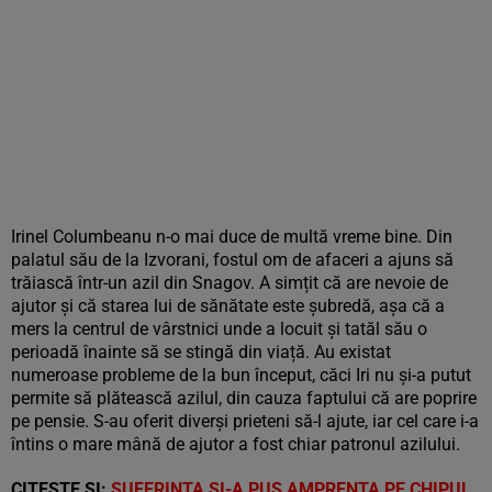
Irinel Columbeanu n-o mai duce de multă vreme bine. Din
palatul său de la Izvorani, fostul om de afaceri a ajuns să
trăiască într-un azil din Snagov. A simțit că are nevoie de
ajutor și că starea lui de sănătate este șubredă, așa că a
mers la centrul de vârstnici unde a locuit și tatăl său o
perioadă înainte să se stingă din viață. Au existat
numeroase probleme de la bun început, căci Iri nu și-a putut
permite să plătească azilul, din cauza faptului că are poprire
pe pensie. S-au oferit diverși prieteni să-l ajute, iar cel care i-a
întins o mare mână de ajutor a fost chiar patronul azilului.
CITEȘTE ȘI:
SUFERINŢA ŞI-A PUS AMPRENTA PE CHIPUL