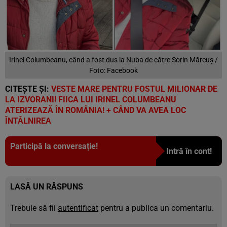
Irinel Columbeanu, când a fost dus la Nuba de către Sorin Mărcuș /
Foto: Facebook
CITEȘTE ȘI:
VESTE MARE PENTRU FOSTUL MILIONAR DE
LA IZVORANI! FIICA LUI IRINEL COLUMBEANU
ATERIZEAZĂ ÎN ROMÂNIA! + CÂND VA AVEA LOC
ÎNTÂLNIREA
Participă la conversație!
Intră în cont!
LASĂ UN RĂSPUNS
Trebuie să fii
autentificat
pentru a publica un comentariu.