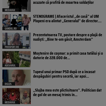
acuzate că profită de moartea soldaților
MEDIAFAX
STENOGRAME | Afaceristul „de casă” al UM
Plopeni era alintat „Generalul” de director....
GANDUL.RO
Prezentatoarea TV, postare despre o plajă de
nudiști: „Bine te-am găsit, Amsterdam”
PROSPORT.RO
Moștenire de coșmar: a primit casa tatălui și o
datorie de 228.000 de...
ADEVARUL
Tupeul unui primar PSD după ce a încasat
despăgubiri pentru secetă, iar apoi...
DIGI24
„Slujba mea este plictisitoare”. Politician dat
de gol de un mesaj trimis în...
MEDIAFAX