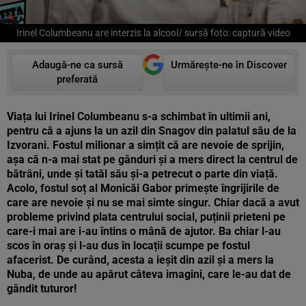
Irinel Columbeanu are interzis la alcool/ sursă foto: captură video
Adaugă-ne ca sursă
Urmărește-ne în Discover
preferată
Viața lui Irinel Columbeanu s-a schimbat în ultimii ani,
pentru că a ajuns la un azil din Snagov din palatul său de la
Izvorani. Fostul milionar a simțit că are nevoie de sprijin,
așa că n-a mai stat pe gânduri și a mers direct la centrul de
bătrâni, unde și tatăl său și-a petrecut o parte din viață.
Acolo, fostul soț al Monicăi Gabor primește îngrijirile de
care are nevoie și nu se mai simte singur. Chiar dacă a avut
probleme privind plata centrului social, puținii prieteni pe
care-i mai are i-au întins o mână de ajutor. Ba chiar l-au
scos în oraș și l-au dus în locații scumpe pe fostul
afacerist. De curând, acesta a ieșit din azil și a mers la
Nuba, de unde au apărut câteva imagini, care le-au dat de
gândit tuturor!