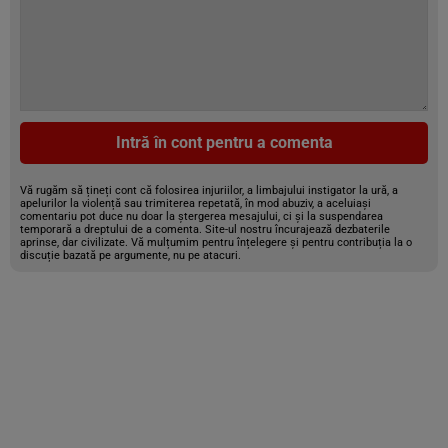
Intră în cont pentru a comenta
Vă rugăm să țineți cont că folosirea injuriilor, a limbajului instigator la ură, a
apelurilor la violență sau trimiterea repetată, în mod abuziv, a aceluiași
comentariu pot duce nu doar la ștergerea mesajului, ci și la suspendarea
temporară a dreptului de a comenta. Site-ul nostru încurajează dezbaterile
aprinse, dar civilizate. Vă mulțumim pentru înțelegere și pentru contribuția la o
discuție bazată pe argumente, nu pe atacuri.