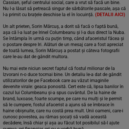
Cassian, șeful centrului social, care a vrut să facă un bine.
Nu l-a lăsat să petreacă singur de sărbătorile pascale, așa că
l-a primit cu brațele deschise la el în locuință.
(DETALII AICI)
Un alt prieten, Sorin Mărcuș, a dorit să facă o faptă bună,
așa că l-a luat pe Irinel Columbeanu și l-a dus direct la Nuba.
Se întâmpla în urmă cu puțin timp, când afaceristul făcea și
o postare despre Iri. Alături de un mesaj care a fost apreciat
de toată lumea, Sorin Mărcuș a postat și câteva fotografii
care le-au dat de gândit multora.
Nu mai este niciun secret faptul că fostul milionar de la
Izvorani n-o duce tocmai bine. Un detaliu le-a dat de gândit
utilizatorilor de pe Facebook care au văzut imaginile
devenite virale: geaca ponosită. Cert este că, lipsa banilor în
cazul lui Columbeanu și-a spus cuvântul. De la haine de
brand, luxoase, foarte scumpe, pe care nu mulți și le permit
să le cumpere, fostul afacerist a ajuns să se îmbrace în
haine obișnuite, care nu costă prea mult. Unii oameni, care-i
cunosc povestea, au rămas șocați să vadă această
decădere, însă chiar și așa au făcut tot posibilul să-l ajute
cumva, ori financiar, ori cu o vorbă bună.