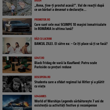
DIGI24
„Anna, ţine-ţi prostul acasă!”. Val de reacții după
ce un bărbat a desenat o declarație...
PROMOTOR.RO
Care sunt cele mai SCUMPE 10 mașini înmatriculate
în ROMÂNIA în ultima lună?
RÂZI CU LACRIMI
BANCUL ZILEI. El către ea: – Ce îți place să ți se facă?
GO4IT.RO
Black Friday de vară la Kaufland: Patru scule
Parkside cu prețuri reduse
DESCOPERA.RO
Studenta care a sfidat regimul lui Hitler și a plătit
cu viața
GO4GAMES
World of Warships Legends sărbătorește 7 ani de
existență cu activități festive și recompense