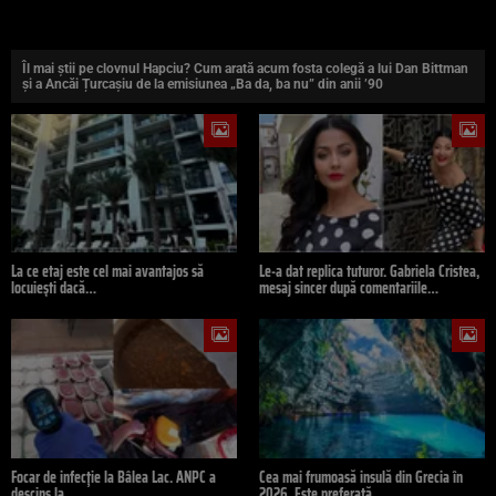
Îl mai știi pe clovnul Hapciu? Cum arată acum fosta colegă a lui Dan Bittman
și a Ancăi Țurcașiu de la emisiunea „Ba da, ba nu” din anii ’90
La ce etaj este cel mai avantajos să
Le-a dat replica tuturor. Gabriela Cristea,
locuiești dacă…
mesaj sincer după comentariile…
Focar de infecție la Bâlea Lac. ANPC a
Cea mai frumoasă insulă din Grecia în
descins la…
2026. Este preferată…