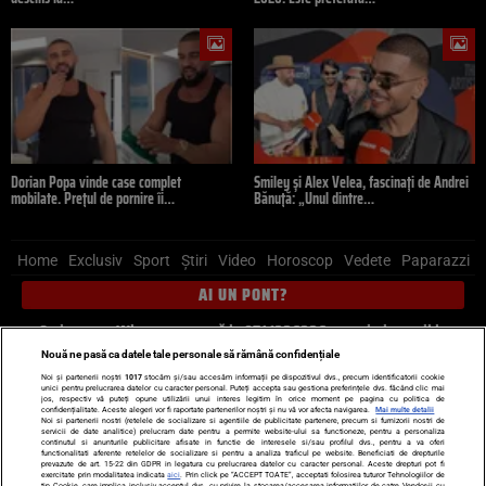
Dorian Popa vinde case complet
Smiley și Alex Velea, fascinați de Andrei
mobilate. Prețul de pornire îi…
Bănuță: „Unul dintre…
Home
Exclusiv
Sport
Știri
Video
Horoscop
Vedete
Paparazzi
AI UN PONT?
Scrie-ne pe Whatsapp
, sună la 0741226226 sau trimite mail la
pont@cancan.ro
Nouă ne pasă ca datele tale personale să rămână confidențiale
Noi și partenerii noștri
1017
stocăm și/sau accesăm informații pe dispozitivul dvs., precum identificatorii cookie
unici pentru prelucrarea datelor cu caracter personal. Puteți accepta sau gestiona preferințele dvs. făcând clic mai
Știri interne
Știri externe
Politică
jos, respectiv vă puteți opune utilizării unui interes legitim în orice moment pe pagina cu politica de
confidențialitate. Aceste alegeri vor fi raportate partenerilor noștri și nu vă vor afecta navigarea.
Mai multe detalii
Noi si partenerii nostri (retelele de socializare si agentiile de publicitate partenere, precum si furnizorii nostri de
servicii de date analitice) prelucram date pentru a permite website-ului sa functioneze, pentru a personaliza
Ultimele stiri
Diete
Insula Iubirii
Dictionar de vise
LIFE STYLE
continutul si anunturile publicitare afisate in functie de interesele si/sau profilul dvs., pentru a va oferi
functionalitati aferente retelelor de socializare si pentru a analiza traficul pe website. Beneficiati de drepturile
Horoscop
prevazute de art. 15-22 din GDPR in legatura cu prelucrarea datelor cu caracter personal. Aceste drepturi pot fi
exercitate prin modalitatea indicata
aici
. Prin click pe “ACCEPT TOATE”, acceptati folosirea tuturor Tehnologiilor de
tip Cookie, care implica inclusiv acceptul dvs. cu privire la stocarea/accesarea informatiilor de catre Vendor-ii cu