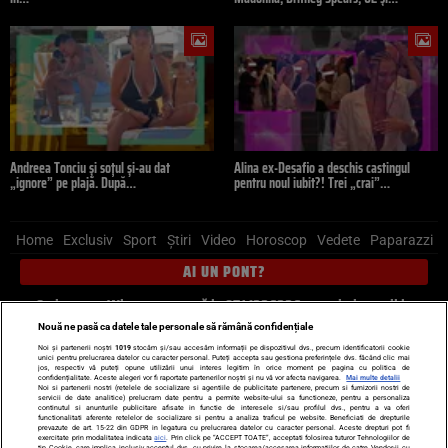
Andreea Tonciu și soțul și-au dat
Alina ex-Desafio a deschis castingul
„ignore” pe plajă. După…
pentru noul iubit?! Trei „crai”…
Home
Exclusiv
Sport
Știri
Video
Horoscop
Vedete
Paparazzi
AI UN PONT?
Scrie-ne pe Whatsapp
, sună la 0741226226 sau trimite mail la
pont@cancan.ro
Nouă ne pasă ca datele tale personale să rămână confidențiale
Noi și partenerii noștri
1019
stocăm și/sau accesăm informații pe dispozitivul dvs., precum identificatorii cookie
unici pentru prelucrarea datelor cu caracter personal. Puteți accepta sau gestiona preferințele dvs. făcând clic mai
Știri interne
Știri externe
Politică
jos, respectiv vă puteți opune utilizării unui interes legitim în orice moment pe pagina cu politica de
confidențialitate. Aceste alegeri vor fi raportate partenerilor noștri și nu vă vor afecta navigarea.
Mai multe detalii
Noi si partenerii nostri (retelele de socializare si agentiile de publicitate partenere, precum si furnizorii nostri de
servicii de date analitice) prelucram date pentru a permite website-ului sa functioneze, pentru a personaliza
Ultimele stiri
Diete
Insula Iubirii
Dictionar de vise
LIFE STYLE
continutul si anunturile publicitare afisate in functie de interesele si/sau profilul dvs., pentru a va oferi
functionalitati aferente retelelor de socializare si pentru a analiza traficul pe website. Beneficiati de drepturile
Horoscop
prevazute de art. 15-22 din GDPR in legatura cu prelucrarea datelor cu caracter personal. Aceste drepturi pot fi
exercitate prin modalitatea indicata
aici
. Prin click pe “ACCEPT TOATE”, acceptati folosirea tuturor Tehnologiilor de
tip Cookie, care implica inclusiv acceptul dvs. cu privire la stocarea/accesarea informatiilor de catre Vendor-ii cu