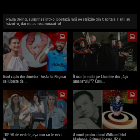
Paula Seling, surprinsă într-o ipostază rară pe străzile din Capitală. Fanii au
văzut-o, dar nu au recunoscut-o!
Noul cuplu din showbiz! Fosta lui Neymar
Îl mai ții minte pe Chumlee din „Așii
se iubește de…
amanetului”? Cum…
TOP 50 de vedete, așa cum rar le vezi
A murit producătorul William Orbit.
în…
Madonna, Britney Spears, U2 și…