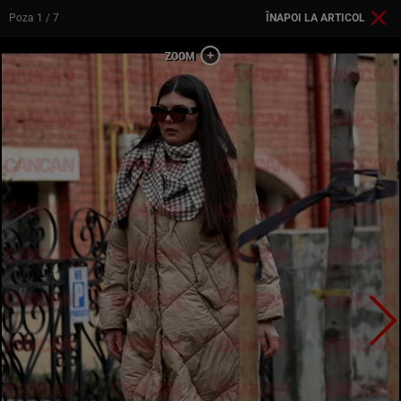
Poza
1
/ 7
ÎNAPOI LA ARTICOL