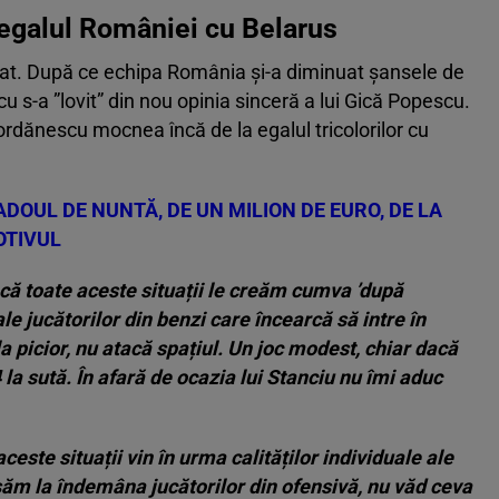
 egalul României cu Belarus
rat. După ce echipa România și-a diminuat șansele de
u s-a ”lovit” din nou opinia sinceră a lui Gică Popescu.
Iordănescu mocnea încă de la egalul tricolorilor cu
ADOUL DE NUNTĂ, DE UN MILION DE EURO, DE LA
OTIVUL
că toate aceste situații le creăm cumva ’după
le jucătorilor din benzi care încearcă să intre în
la picior, nu atacă spațiul. Un joc modest, chiar dacă
la sută. În afară de ocazia lui Stanciu nu îmi aduc
este situații vin în urma calităților individuale ale
ăsăm la îndemâna jucătorilor din ofensivă, nu văd ceva