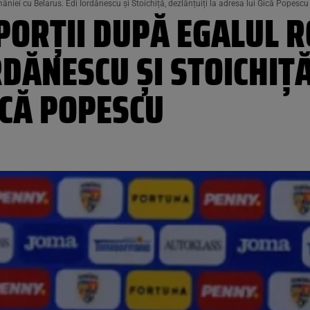
niei cu Belarus. Edi Iordănescu și Stoichiță, dezlănțuiți la adresa lui Gică Popescu
PORȚII DUPĂ EGALUL R
RDĂNESCU ȘI STOICHIȚ
ICĂ POPESCU