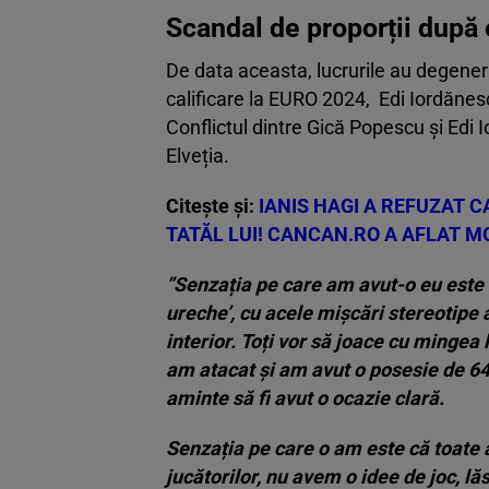
Scandal de proporții după
De data aceasta, lucrurile au degene
calificare la EURO 2024, Edi Iordănesc
Conflictul dintre Gică Popescu și Edi 
Elveția.
Citește și:
IANIS HAGI A REFUZAT C
TATĂL LUI! CANCAN.RO A AFLAT M
”Senzația pe care am avut-o eu este 
ureche’, cu acele mișcări stereotipe a
interior. Toți vor să joace cu mingea 
am atacat și am avut o posesie de 64 
aminte să fi avut o ocazie clară.
Senzația pe care o am este că toate ac
jucătorilor, nu avem o idee de joc, l