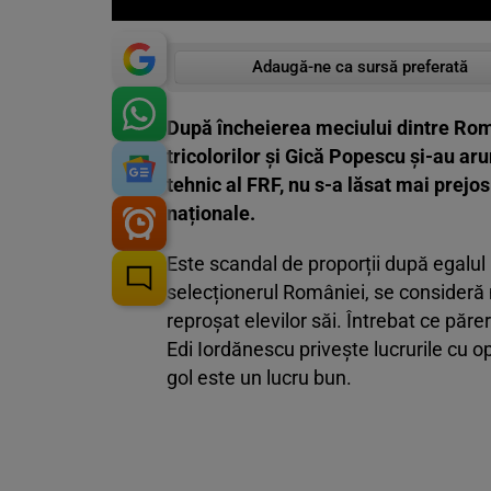
Adaugă-ne ca sursă preferată
După încheierea meciului dintre Româ
tricolorilor și Gică Popescu și-au aru
tehnic al FRF, nu s-a lăsat mai prejos
naționale.
Este scandal de proporții după egalul
selecționerul României, se consideră m
reproșat elevilor săi. Întrebat ce păre
Edi Iordănescu privește lucrurile cu o
gol este un lucru bun.