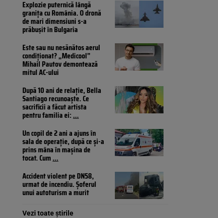
Explozie puternică lângă
granița cu România. O dronă
de mari dimensiuni s-a
prăbușit în Bulgaria
Este sau nu nesănătos aerul
condiționat? „Medicool”
Mihail Pautov demontează
mitul AC-ului
După 10 ani de relație, Bella
Santiago recunoaște. Ce
sacrificii a făcut artista
pentru familia ei:
...
Un copil de 2 ani a ajuns în
sala de operație, după ce și-a
prins mâna în mașina de
tocat. Cum
...
Accident violent pe DN58,
urmat de incendiu. Șoferul
unui autoturism a murit
Vezi toate știrile