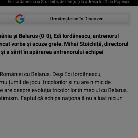
Edi Iordănescu și Stoichiță, dezlănțuiți la adresa lui Gică Popescu
Urmărește-ne în Discover
nia și Belarus (0-0), Edi Iordănescu, antrenorul
ncat vorbe și acuze grele. Mihai Stoichiță, directorul
 și a sărit în apărarea antrenorului echipei
 României cu Belarus. Deși Edi Iordănescu,
ulțumit de jocul tricolorilor și nu are nimic de
re are despre evoluția tricolorilor în meciul cu Belarus,
ptimism. Faptul că echipa națională nu a luat niciun