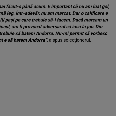
ai făcut-o până acum. E important că nu am luat gol,
mă leg. Într-adevăr, nu am marcat. Dar o calificare e
lți pași pe care trebuie să-i facem. Dacă marcam un
el jocul, am fi provocat adversarul să iasă la joc. Din
e, trebuie să batem Andorra. Nu-mi permit să vorbesc
ant e să batem Andorra”
,
a spus selecționerul.