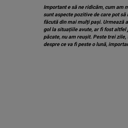
Important e să ne ridicăm, cum am m
sunt aspecte pozitive de care pot să 
făcută din mai mulți pași. Urmează a
gol la situațiile avute, ar fi fost altf
păcate, nu am reușit. Peste trei zil
despre ce va fi peste o lună, import