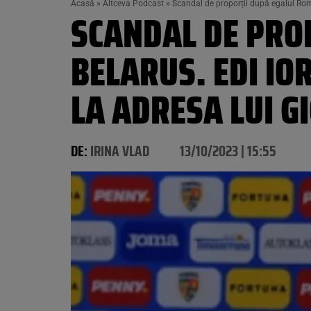
Acasă
»
Altceva Podcast
»
Scandal de proporții după egalul Româ
SCANDAL DE PRO
BELARUS. EDI IO
LA ADRESA LUI G
DE:
IRINA VLAD
13/10/2023 | 15:55