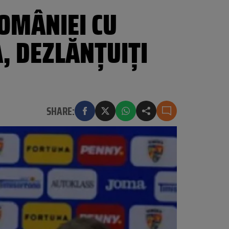
OMÂNIEI CU
Ă, DEZLĂNȚUIȚI
SHARE: