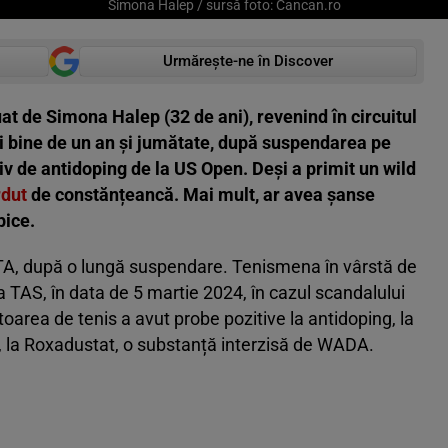
Simona Halep / sursă foto: Cancan.ro
Urmărește-ne în Discover
uat de Simona Halep (32 de ani), revenind în circuitul
 bine de un an și jumătate, după suspendarea pe
tiv de antidoping de la US Open. Deși a primit un wild
rdut
de constănțeancă. Mai mult, ar avea șanse
pice.
WTA, după o lungă suspendare. Tenismena în vârstă de
ea TAS, în data de 5 martie 2024, în cazul scandalului
oarea de tenis a avut probe pozitive la antidoping, la
i, la Roxadustat, o substanță interzisă de WADA.