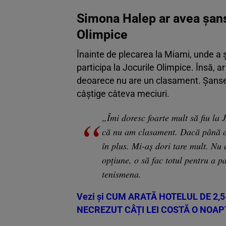
Simona Halep ar avea șans
Olimpice
Înainte de plecarea la Miami, unde a ș
participa la Jocurile Olimpice. Însă,
deoarece nu are un clasament. Șansel
câștige câteva meciuri.
„Îmi doresc foarte mult să fiu la
că nu am clasament. Dacă până at
în plus. Mi-aș dori tare mult. Nu
opţiune, o să fac totul pentru a p
tenismena.
Vezi și
CUM ARATĂ HOTELUL DE 2,5 
NECREZUT CÂȚI LEI COSTĂ O NOAP