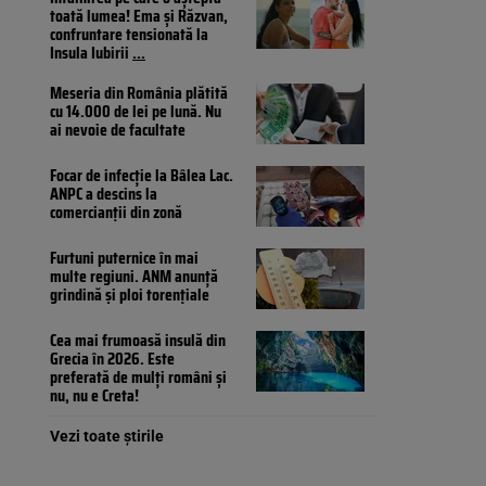
toată lumea! Ema și Răzvan,
confruntare tensionată la
Insula Iubirii
...
Meseria din România plătită
cu 14.000 de lei pe lună. Nu
ai nevoie de facultate
Focar de infecție la Bâlea Lac.
ANPC a descins la
comercianții din zonă
Furtuni puternice în mai
multe regiuni. ANM anunță
grindină și ploi torențiale
Cea mai frumoasă insulă din
Grecia în 2026. Este
preferată de mulți români și
nu, nu e Creta!
Vezi toate știrile