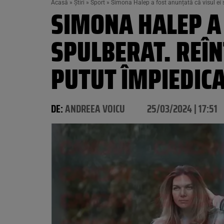
Acasă
»
Știri
»
Sport
»
Simona Halep a fost anunțată că visul ei 
SIMONA HALEP A 
SPULBERAT. REÎ
PUTUT ÎMPIEDIC
DE:
ANDREEA VOICU
25/03/2024 | 17:51