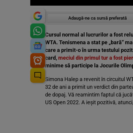
Adaugă-ne ca sursă preferată
Cursul normal al lucrurilor a fost rel
WTA. Tenismena a stat pe „bară” mai
care a primit-o în urma testului pozi
card,
meciul din primul tur a fost pie
minime să participe la Jocurile Olim
Simona Halep a revenit în circuitul 
32 de ani a primit un verdict din part
de dopaj. Vă reamintim faptul că jucăt
US Open 2022. A ieșit pozitivă, atunc