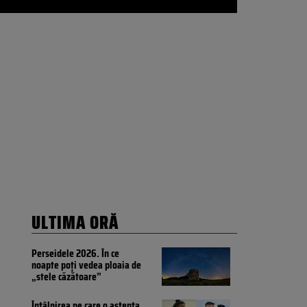
ULTIMA ORĂ
Perseidele 2026. În ce
noapte poți vedea ploaia de
„stele căzătoare”
Întâlnirea pe care o aștepta