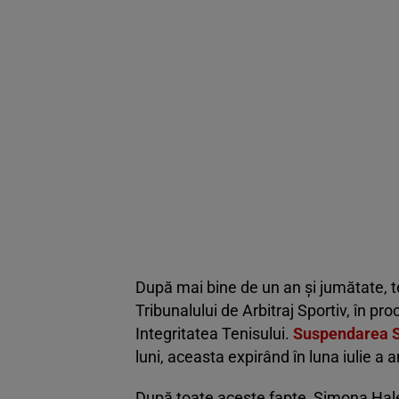
După mai bine de un an și jumătate, t
Tribunalului de Arbitraj Sportiv, în pr
Integritatea Tenisului.
Suspendarea S
luni, aceasta expirând în luna iulie a 
După toate aceste fapte, Simona Halep