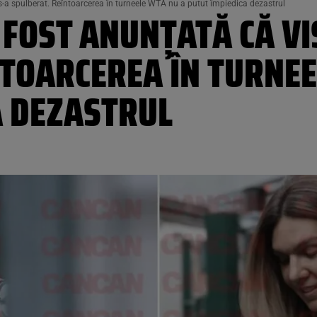
s-a spulberat. Reîntoarcerea în turneele WTA nu a putut împiedica dezastrul
FOST ANUNȚATĂ CĂ VIS
NTOARCEREA ÎN TURNEE
A DEZASTRUL