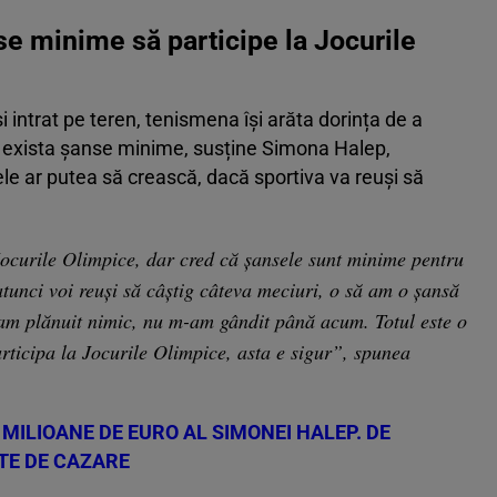
e minime să participe la Jocurile
i intrat pe teren, tenismena își arăta dorința de a
 ar exista șanse minime, susține Simona Halep,
e ar putea să crească, dacă sportiva va reuși să
 Jocurile Olimpice, dar cred că şansele sunt minime pentru
unci voi reuşi să câştig câteva meciuri, o să am o șansă
 am plănuit nimic, nu m-am gândit până acum. Totul este o
articipa la Jocurile Olimpice, asta e sigur”, spunea
MILIOANE DE EURO AL SIMONEI HALEP. DE
TE DE CAZARE