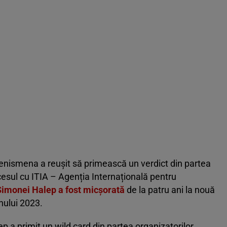
enismena a reușit să primească un verdict din partea
ocesul cu ITIA – Agenția Internațională pentru
imonei Halep a fost micșorată
de la patru ani la nouă
anului 2023.
 a primit un wild card din partea organizatorilor