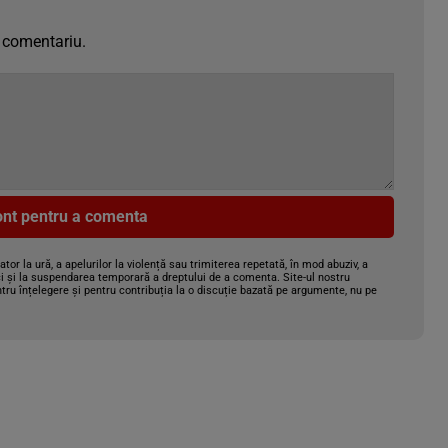
 comentariu.
cont pentru a comenta
gator la ură, a apelurilor la violență sau trimiterea repetată, în mod abuziv, a
i și la suspendarea temporară a dreptului de a comenta. Site-ul nostru
tru înțelegere și pentru contribuția la o discuție bazată pe argumente, nu pe