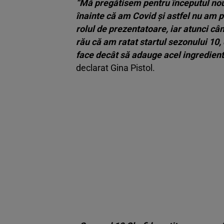
“Mă pregătisem pentru începutul noulu
înainte că am Covid și astfel nu am pu
rolul de prezentatoare, iar atunci câ
rău că am ratat startul sezonului 10,
face decât să adauge acel ingredient
declarat Gina Pistol.