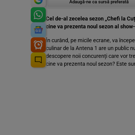
Adaugă-ne ca sursă preferată
Cel de-al zecelea sezon „Chefi la Cuț
cine va prezenta noul sezon al show-u
În curând, pe micile ecrane, va începe
culinar de la Antena 1 are un public 
descopere noii concurenți care vor trec
cine va prezenta noul sezon? Este su