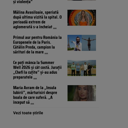
și violența”
Mălina Avasiloaie, speriată
după ultima vizită la spital. O
perioadă extrem de
aglomerată s-a încheiat
...
Primul aur pentru România la
Europenele de la Paris.
Cătălin Preda, campion la
sărituri de la mare
...
Ce poți mânca la Summer
Well 2026 și cât costă. Jurații
„Chefi la cuțite” și-au adus
preparatele
...
Maria Avram de la „Insula
Iubirii”, mărturisiri despre
boala de care suferă. „A
început să
...
Vezi toate știrile