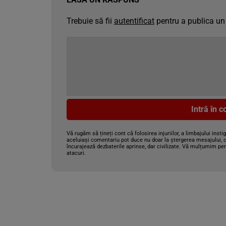
Trebuie să fii
autentificat
pentru a publica un
Intră în 
Vă rugăm să țineți cont că folosirea injuriilor, a limbajului insti
aceluiași comentariu pot duce nu doar la ștergerea mesajului, c
încurajează dezbaterile aprinse, dar civilizate. Vă mulțumim pen
atacuri.