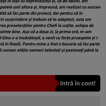
ață în față cu neprevăzutul și, ca de obicei, am
spatele unii altora și, împreună, am realizat cu succes
tă să fac parte din proiect, dar pentru că în
rin surprindere și trebuie să te adaptezi, asta am
erea preselecțiilor pentru Chefi la cuțite, echipa de
simte bine. Așa că a doua zi, la prima oră, m-am
Gina s-a însănătoșit, a venit cu forțe proaspete și i-
nă în finală. Pentru mine a fost o bucurie să fac parte
ă cunosc atâția oameni talentați și pasionați până la
Intră în cont!