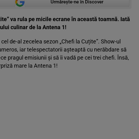
Urmărește-ne în Discover
ite” va rula pe micile ecrane în această toamnă. Iată
lui culinar de la Antena 1!
 cel de-al zecelea sezon „Chefi la Cuțite”. Show-ul
numeros, iar telespectatorii așteaptă cu nerăbdare să
e pragul emisiunii și să îi vadă pe cei trei chefi. Însă,
rpriză mare la Antena 1!