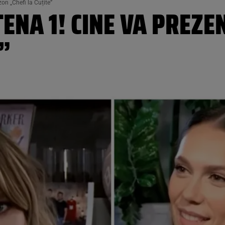
on „Chefi la Cuțite”
ENA 1! CINE VA PREZE
E”