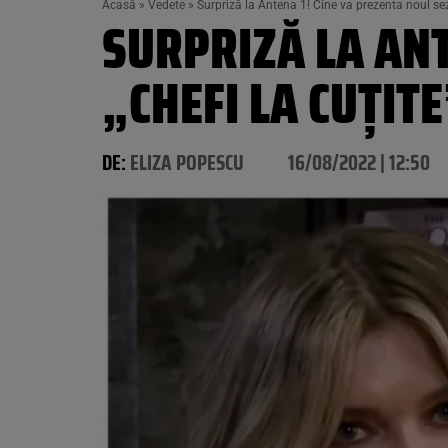
Acasă
»
Vedete
»
Surpriză la Antena 1! Cine va prezenta noul sez
SURPRIZĂ LA ANT
„CHEFI LA CUȚIT
DE:
ELIZA POPESCU
16/08/2022 | 12:50