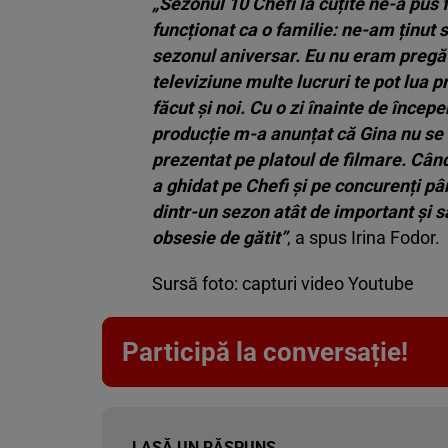
„Sezonul 10 Chefi la cuțite ne-a pus f
funcționat ca o familie: ne-am ținut 
sezonul aniversar. Eu nu eram pregăti
televiziune multe lucruri te pot lua p
făcut și noi. Cu o zi înainte de încep
producție m-a anunțat că Gina nu se 
prezentat pe platoul de filmare. Când 
a ghidat pe Chefi și pe concurenți pâ
dintr-un sezon atât de important și s
obsesie de gătit”
, a spus Irina Fodor.
Sursă foto: capturi video Youtube
Participă la conversație!
LASĂ UN RĂSPUNS