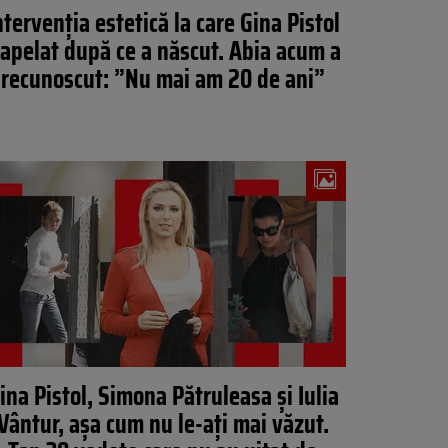
ntervenția estetică la care Gina Pistol
 apelat după ce a născut. Abia acum a
recunoscut: ”Nu mai am 20 de ani”
ina Pistol, Simona Pătruleasa și Iulia
Vântur, așa cum nu le-ați mai văzut.