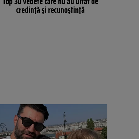
Top 30 vedete care nu au uitat de
credință și recunoștință