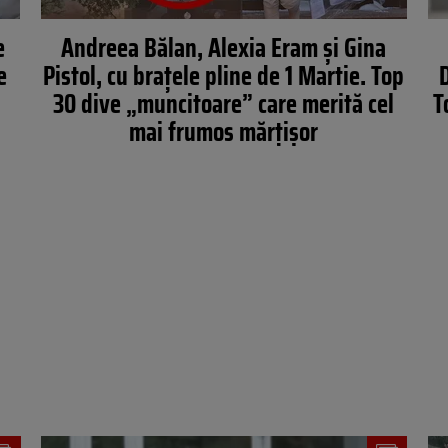
e
Andreea Bălan, Alexia Eram și Gina
e
Pistol, cu brațele pline de 1 Martie. Top
D
30 dive „muncitoare” care merită cel
T
mai frumos mărțișor