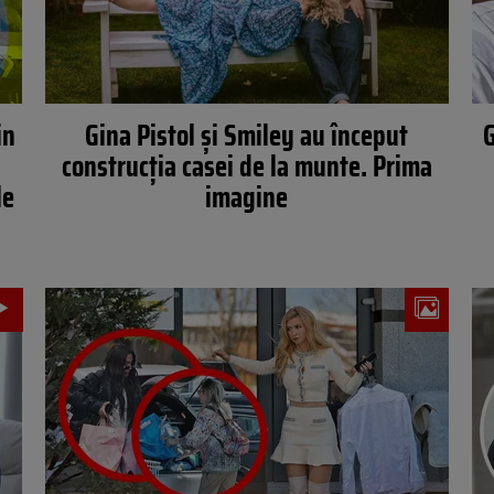
in
Gina Pistol și Smiley au început
G
construcția casei de la munte. Prima
le
imagine