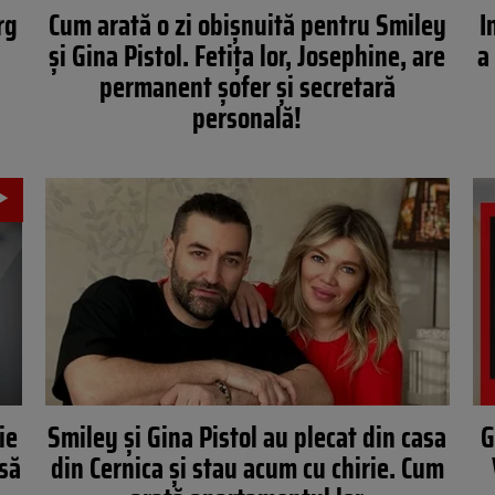
rg
Cum arată o zi obișnuită pentru Smiley
I
și Gina Pistol. Fetița lor, Josephine, are
a
permanent șofer și secretară
personală!
ie
Smiley și Gina Pistol au plecat din casa
G
 să
din Cernica și stau acum cu chirie. Cum