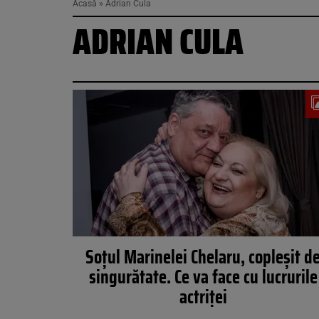
Acasă
»
Adrian Cula
ADRIAN CULA
Soțul Marinelei Chelaru, copleșit d
singurătate. Ce va face cu lucrurile
actriței