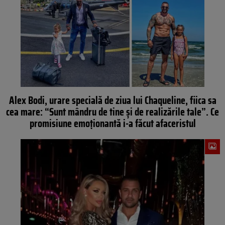
Alex Bodi, urare specială de ziua lui Chaqueline, fiica sa
cea mare: “Sunt mândru de tine și de realizările tale”. Ce
promisiune emoționantă i-a făcut afaceristul