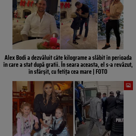
Alex Bodi a dezvăluit câte kilograme a slăbit în perioada
în care a stat după gratii. În seara aceasta, el s-a revăzut,
în sfârșit, cu fetița cea mare | FOTO