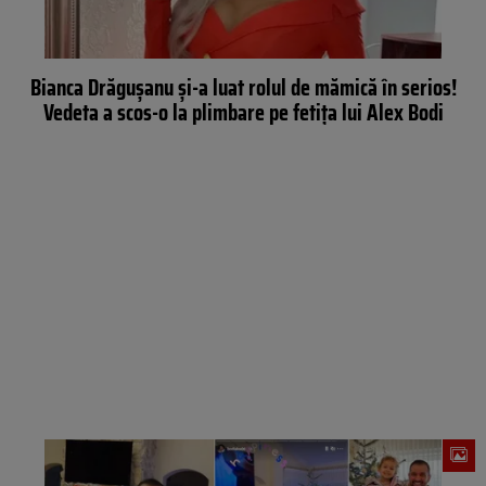
Bianca Drăgușanu și-a luat rolul de mămică în serios!
Vedeta a scos-o la plimbare pe fetița lui Alex Bodi