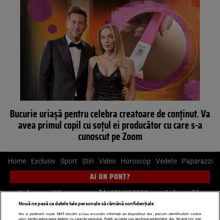
Bucurie uriașă pentru celebra creatoare de conținut. Va
avea primul copil cu soțul ei producător cu care s-a
cunoscut pe Zoom
Home
Exclusiv
Sport
Știri
Video
Horoscop
Vedete
Paparazzi
AI UN PONT?
Scrie-ne pe Whatsapp
, sună la 0741226226 sau trimite mail la
pont@cancan.ro
Nouă ne pasă ca datele tale personale să rămână confidențiale
Noi și partenerii noștri
1017
stocăm și/sau accesăm informații pe dispozitivul dvs., precum identificatorii cookie
unici pentru prelucrarea datelor cu caracter personal. Puteți accepta sau gestiona preferințele dvs. făcând clic mai