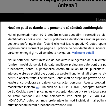
Antena 1
Home
Nouă ne pasă ca datele tale personale să rămână confidențiale
AI UN PONT?
Scrie-ne p
Noi și partenerii noștri
1019
stocăm și/sau accesăm informații pe disp
identificatorii cookie unici pentru prelucrarea datelor cu caracter person
gestiona preferințele dvs. făcând clic mai jos, respectiv vă puteți opune 
legitim în orice moment pe pagina cu politica de confidențialitate. Aceste a
partenerilor noștri și nu vă vor afecta navigarea.
Mai multe detalii
Noi si partenerii nostri (retelele de socializare si agentiile de publicita
Ultimele s
furnizorii nostri de servicii de date analitice) prelucram date pentru a p
functioneze, pentru a personaliza continutul si anunturile publicitare
Echipa editorială
Termeni si
interesele si/sau profilul dvs., pentru a va oferi functionalitati aferente ret
pentru a analiza traficul pe website. Beneficiati de drepturile prevazute de
legatura cu prelucrarea datelor cu caracter personal. Aceste drepturi 
modalitatea indicata
. Prin click pe “ACCEPT TOATE”, acceptati folosire
aici
de tip Cookie, care implica inclusiv acceptul dvs. cu privire la stocarea/
de catre Vendor-ii cu care colaboram. Prin click pe “VREAU S
INDIVIDUAL” puteti schimba preferintele in mod individual, mai putin 
ARC MEDIA PUBLISH
strict necesare pentru functionarea website-ului.