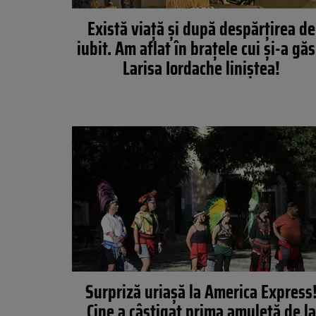
Există viață și după despărțirea de
iubit. Am aflat în brațele cui și-a găs
Larisa Iordache liniștea!
Surpriză uriaşă la America Express
Cine a câştigat prima amuletă de la