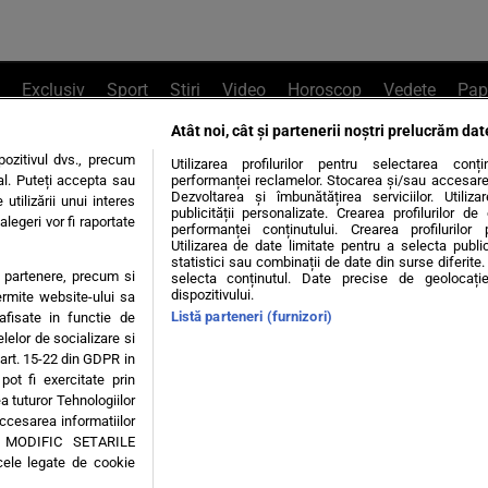
Exclusiv
Sport
Știri
Video
Horoscop
Vedete
Pap
Atât noi, cât și partenerii noștri prelucrăm dat
e Whatsapp
, sună la 0741226226 sau trim
ozitivul dvs., precum
Utilizarea profilurilor pentru selectarea conț
al. Puteți accepta sau
performanței reclamelor. Stocarea și/sau accesarea 
Dezvoltarea și îmbunătățirea serviciilor. Utiliza
utilizării unui interes
publicității personalizate. Crearea profilurilor d
legeri vor fi raportate
Știri interne
Știri externe
Politică
performanței conținutului. Crearea profilurilor 
Utilizarea de date limitate pentru a selecta public
statistici sau combinații de date din surse diferite. 
te partenere, precum si
selecta conținutul. Date precise de geolocație
tiri
Diete
Insula Iubirii
Dictionar de vise
LIFE STYLE
dispozitivului.
ermite website-ului sa
Listă parteneri (furnizori)
 afisate in functie de
 condiții
Politica de confidențialitate
Politica privind Cookie
elelor de socializare si
 art. 15-22 din GDPR in
pot fi exercitate prin
Modifică Setările
a tuturor Tehnologiilor
accesarea informatiilor
A MODIFIC SETARILE
© 2026 - Toate drepturile rezervate
cele legate de cookie
ING SRL, Adresa: București, Sos Fabrica de Glucoză, nr. 21, parter, sector 2, J20160006