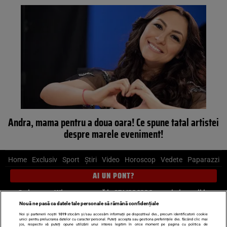
Andra, mama pentru a doua oara! Ce spune tatal artistei
despre marele eveniment!
Home
Exclusiv
Sport
Știri
Video
Horoscop
Vedete
Paparazzi
AI UN PONT?
Scrie-ne pe Whatsapp
, sună la 0741226226 sau trimite mail la
pont@cancan.ro
Nouă ne pasă ca datele tale personale să rămână confidențiale
Noi și partenerii noștri
1019
stocăm și/sau accesăm informații pe dispozitivul dvs., precum identificatorii cookie
unici pentru prelucrarea datelor cu caracter personal. Puteți accepta sau gestiona preferințele dvs. făcând clic mai
Știri interne
Știri externe
Politică
jos, respectiv vă puteți opune utilizării unui interes legitim în orice moment pe pagina cu politica de