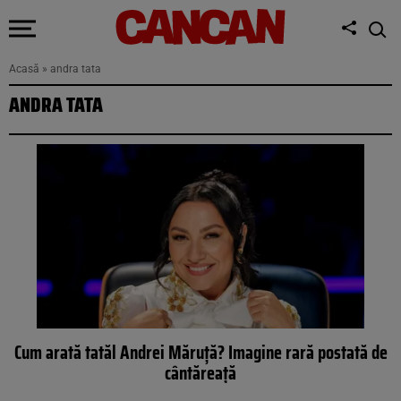
Acasă
»
andra tata
ANDRA TATA
Cum arată tatăl Andrei Măruţă? Imagine rară postată de
cântăreaţă