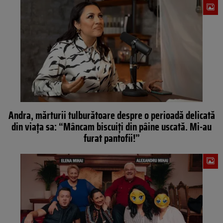
Andra, mărturii tulburătoare despre o perioadă delicată
din viața sa: “Mâncam biscuiți din pâine uscată. Mi-au
furat pantofii!”