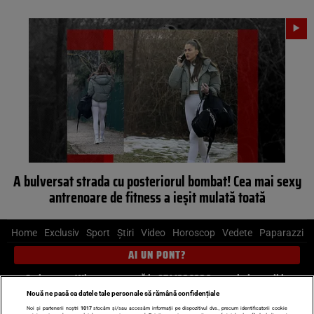
A bulversat strada cu posteriorul bombat! Cea mai sexy
antrenoare de fitness a ieșit mulată toată
Home
Exclusiv
Sport
Știri
Video
Horoscop
Vedete
Paparazzi
AI UN PONT?
Scrie-ne pe Whatsapp
, sună la 0741226226 sau trimite mail la
pont@cancan.ro
Nouă ne pasă ca datele tale personale să rămână confidențiale
Noi și partenerii noștri
1017
stocăm și/sau accesăm informații pe dispozitivul dvs., precum identificatorii cookie