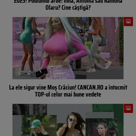
2025! Podiumul arde! Inna, Antonia sau Ramona
Olaru? Cine câştigă?
La ele sigur vine Moș Crăciun! CANCAN.RO a întocmit
TOP-ul celor mai bune vedete