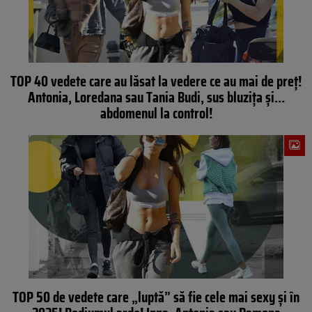
TOP 40 vedete care au lăsat la vedere ce au mai de preţ!
Antonia, Loredana sau Tania Budi, sus bluziţa şi…
abdomenul la control!
TOP 50 de vedete care „luptă” să fie cele mai sexy şi în