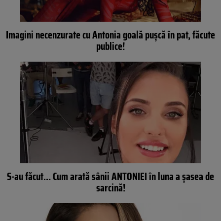
Imagini necenzurate cu Antonia goală pușcă în pat, făcute
publice!
S-au făcut… Cum arată sânii ANTONIEI în luna a şasea de
sarcină!