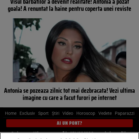
Visul barbatilor a devenit realitate! Antonia a pozat
goala! A renuntat la haine pentru coperta unei reviste
Antonia se pozeaza zilnic tot mai dezbracata! Vezi ultima
imagine cu care a facut furori pe internet
Home
Exclusiv
Sport
Știri
Video
Horoscop
Vedete
Paparazzi
AI UN PONT?
Scrie-ne pe Whatsapp
, sună la 0741226226 sau trimite mail la