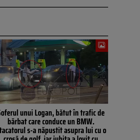
oferul unui Logan, bătut în trafic de
bărbat care conduce un BMW.
tacatorul s-a năpustit asupra lui cu o
crosă de golf, iar iubita a lovit cu