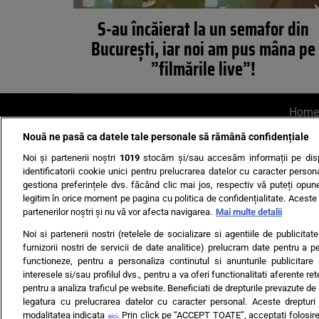
S-au încăierat la un semafor din
București, iar noi am pus mâna pe
”filmările live”!
Home
Nouă ne pasă ca datele tale personale să rămână confidențiale
AI UN PONT?
Scrie-ne p
Noi și partenerii noștri
1019
stocăm și/sau accesăm informații pe disp
identificatorii cookie unici pentru prelucrarea datelor cu caracter person
gestiona preferințele dvs. făcând clic mai jos, respectiv vă puteți opune 
legitim în orice moment pe pagina cu politica de confidențialitate. Aceste a
partenerilor noștri și nu vă vor afecta navigarea.
Mai multe detalii
Noi si partenerii nostri (retelele de socializare si agentiile de publicita
Ultimele s
furnizorii nostri de servicii de date analitice) prelucram date pentru a p
functioneze, pentru a personaliza continutul si anunturile publicitare
Echipa editorială
Termeni si
interesele si/sau profilul dvs., pentru a va oferi functionalitati aferente ret
pentru a analiza traficul pe website. Beneficiati de drepturile prevazute de
legatura cu prelucrarea datelor cu caracter personal. Aceste drepturi 
modalitatea indicata
. Prin click pe “ACCEPT TOATE”, acceptati folosire
aici