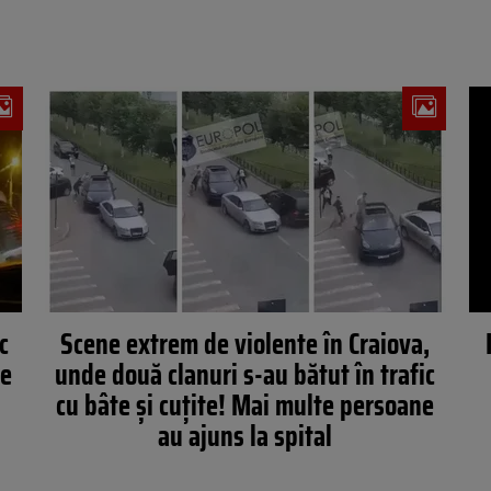
c
Scene extrem de violente în Craiova,
te
unde două clanuri s-au bătut în trafic
cu bâte și cuțite! Mai multe persoane
au ajuns la spital