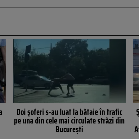
a
Doi șoferi s-au luat la bătaie în trafic
Ș
t
pe una din cele mai circulate străzi din
București
A