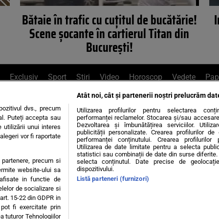
Bătaie în trafic cu cuţitul de bucătărie!
I
Scene şocante în cartierul Titan din
Bucureşti!
Exclusiv
Sport
Știri
Video
Horoscop
Vedete
Pap
Atât noi, cât și partenerii noștri prelucrăm dat
e Whatsapp
, sună la 0741226226 sau trim
ozitivul dvs., precum
Utilizarea profilurilor pentru selectarea conț
al. Puteți accepta sau
performanței reclamelor. Stocarea și/sau accesarea 
Dezvoltarea și îmbunătățirea serviciilor. Utiliza
utilizării unui interes
publicității personalizate. Crearea profilurilor d
legeri vor fi raportate
Știri interne
Știri externe
Politică
performanței conținutului. Crearea profilurilor 
Utilizarea de date limitate pentru a selecta public
statistici sau combinații de date din surse diferite. 
te partenere, precum si
selecta conținutul. Date precise de geolocație
tiri
Diete
Insula Iubirii
Dictionar de vise
LIFE STYLE
dispozitivului.
ermite website-ului sa
Listă parteneri (furnizori)
 afisate in functie de
 condiții
Politica de confidențialitate
Politica privind Cookie
elelor de socializare si
 art. 15-22 din GDPR in
pot fi exercitate prin
Modifică Setările
a tuturor Tehnologiilor