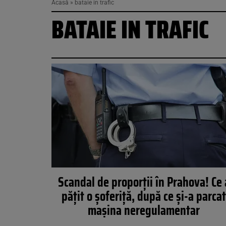
Acasă
»
bataie in trafic
BATAIE IN TRAFIC
Scandal de proporții în Prahova! Ce 
pățit o șoferiță, după ce și-a parca
mașina neregulamentar