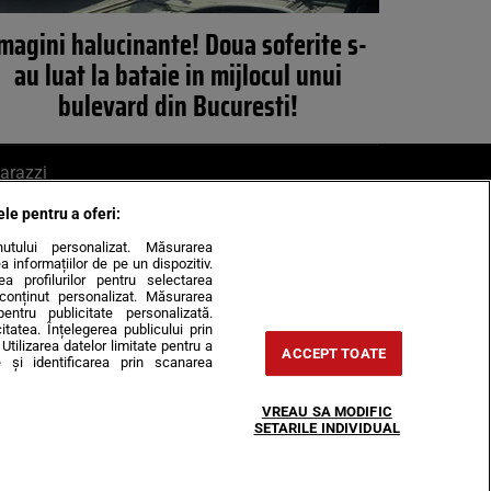
magini halucinante! Doua soferite s-
au luat la bataie in mijlocul unui
bulevard din Bucuresti!
arazzi
ele pentru a oferi:
ite mail la pont@cancan.ro
inutului personalizat. Măsurarea
informațiilor de pe un dispozitiv.
rea profilurilor pentru selectarea
e conținut personalizat. Măsurarea
pentru publicitate personalizată.
itatea. Înțelegerea publicului prin
Utilizarea datelor limitate pentru a
ACCEPT TOATE
 și identificarea prin scanarea
Horoscop
VREAU SA MODIFIC
-urile
Despre noi
Contact
SETARILE INDIVIDUAL