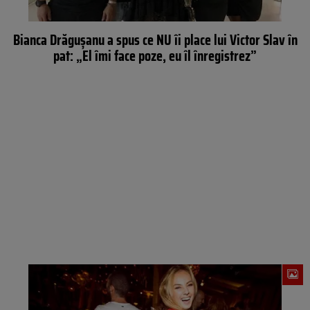
Bianca Drăguşanu a spus ce NU îi place lui Victor Slav în
pat: „El îmi face poze, eu îl înregistrez”