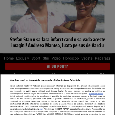
Stefan Stan o sa faca infarct cand o sa vada aceste
imagini! Andreea Mantea, luata pe sus de Varciu
Home
Exclusiv
Sport
Știri
Video
Horoscop
Vedete
Paparazzi
AI UN PONT?
Scrie-ne pe Whatsapp
, sună la 0741226226 sau trimite mail la
pont@cancan.ro
Nouă ne pasă ca datele tale personale să rămână confidențiale
Noi și partenerii noștri
1019
stocăm și/sau accesăm informații pe dispozitivul dvs., precum identificatorii cookie
unici pentru prelucrarea datelor cu caracter personal. Puteți accepta sau gestiona preferințele dvs. făcând clic mai
Știri interne
Știri externe
Politică
jos, respectiv vă puteți opune utilizării unui interes legitim în orice moment pe pagina cu politica de
confidențialitate. Aceste alegeri vor fi raportate partenerilor noștri și nu vă vor afecta navigarea.
Mai multe detalii
Noi si partenerii nostri (retelele de socializare si agentiile de publicitate partenere, precum si furnizorii nostri de
servicii de date analitice) prelucram date pentru a permite website-ului sa functioneze, pentru a personaliza
Ultimele stiri
Diete
Insula Iubirii
Dictionar de vise
LIFE STYLE
continutul si anunturile publicitare afisate in functie de interesele si/sau profilul dvs., pentru a va oferi
functionalitati aferente retelelor de socializare si pentru a analiza traficul pe website. Beneficiati de drepturile
Horoscop
prevazute de art. 15-22 din GDPR in legatura cu prelucrarea datelor cu caracter personal. Aceste drepturi pot fi
exercitate prin modalitatea indicata
aici
. Prin click pe “ACCEPT TOATE”, acceptati folosirea tuturor Tehnologiilor de
tip Cookie, care implica inclusiv acceptul dvs. cu privire la stocarea/accesarea informatiilor de catre Vendor-ii cu
Echipa editorială
Termeni si condiții
Politica de confidențialitate
care colaboram. Prin click pe “VREAU SA MODIFIC SETARILE INDIVIDUAL” puteti schimba preferintele in mod