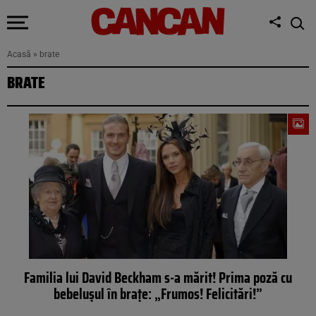
Acasă
»
brate
BRATE
Familia lui David Beckham s-a mărit! Prima poză cu
bebeluşul în braţe: „Frumos! Felicitări!”