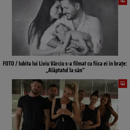
FOTO / Iubita lui Liviu Vârciu s-a filmat cu fiica ei în braţe:
„Alăptatul la sân”