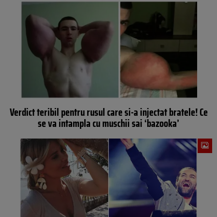
Verdict teribil pentru rusul care si-a injectat bratele! Ce
se va intampla cu muschii sai ‘bazooka’