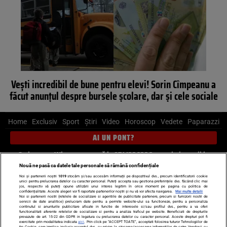
Vești incredibil de bune pentru elevi! Sorin Cîmpeanu a
făcut anunțul despre bursele școlare, dar și cele sociale
Home
Exclusiv
Sport
Știri
Video
Horoscop
Vedete
Paparazzi
AI UN PONT?
Scrie-ne pe Whatsapp
, sună la 0741226226 sau trimite mail la
pont@cancan.ro
Nouă ne pasă ca datele tale personale să rămână confidențiale
Noi și partenerii noștri
1019
stocăm și/sau accesăm informații pe dispozitivul dvs., precum identificatorii cookie
unici pentru prelucrarea datelor cu caracter personal. Puteți accepta sau gestiona preferințele dvs. făcând clic mai
Știri interne
Știri externe
Politică
jos, respectiv vă puteți opune utilizării unui interes legitim în orice moment pe pagina cu politica de
confidențialitate. Aceste alegeri vor fi raportate partenerilor noștri și nu vă vor afecta navigarea.
Mai multe detalii
Noi si partenerii nostri (retelele de socializare si agentiile de publicitate partenere, precum si furnizorii nostri de
servicii de date analitice) prelucram date pentru a permite website-ului sa functioneze, pentru a personaliza
Ultimele stiri
Diete
Insula Iubirii
Dictionar de vise
LIFE STYLE
continutul si anunturile publicitare afisate in functie de interesele si/sau profilul dvs., pentru a va oferi
functionalitati aferente retelelor de socializare si pentru a analiza traficul pe website. Beneficiati de drepturile
Horoscop
prevazute de art. 15-22 din GDPR in legatura cu prelucrarea datelor cu caracter personal. Aceste drepturi pot fi
exercitate prin modalitatea indicata
aici
. Prin click pe “ACCEPT TOATE”, acceptati folosirea tuturor Tehnologiilor de
tip Cookie, care implica inclusiv acceptul dvs. cu privire la stocarea/accesarea informatiilor de catre Vendor-ii cu