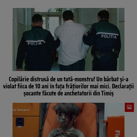
Copilărie distrusă de un tată-monstru! Un bărbat şi-a
violat fiica de 10 ani în faţa frăţiorilor mai mici. Declaraţii
şocante făcute de anchetatorii din Timiş