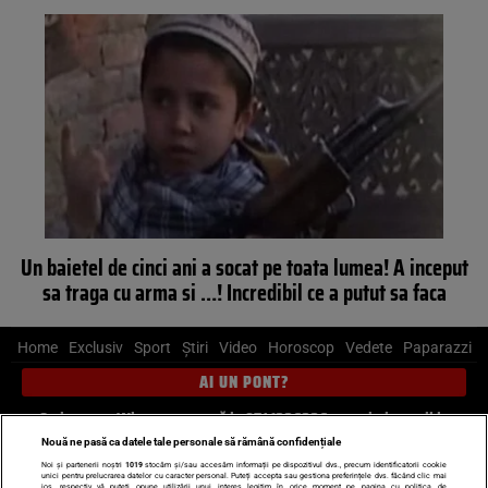
Un baietel de cinci ani a socat pe toata lumea! A inceput
sa traga cu arma si …! Incredibil ce a putut sa faca
Home
Exclusiv
Sport
Știri
Video
Horoscop
Vedete
Paparazzi
AI UN PONT?
Scrie-ne pe Whatsapp
, sună la 0741226226 sau trimite mail la
pont@cancan.ro
Nouă ne pasă ca datele tale personale să rămână confidențiale
Noi și partenerii noștri
1019
stocăm și/sau accesăm informații pe dispozitivul dvs., precum identificatorii cookie
unici pentru prelucrarea datelor cu caracter personal. Puteți accepta sau gestiona preferințele dvs. făcând clic mai
jos, respectiv vă puteți opune utilizării unui interes legitim în orice moment pe pagina cu politica de