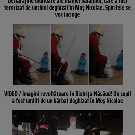
Declaraţiile uluitoare ale mamei băiatului, care a fost
terorizat de unchiul deghizat în Moş Nicolae. Spiritele se
vor încinge
VIDEO / Imagini revoltătoare în Bistriţa-Năsăud! Un copil
a fost umilit de un bărbat deghizat în Moş Nicolae