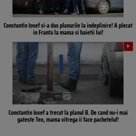
Constantin Iosef si-a dus planurile la indeplinire! A plecat
in Franta la mama si baietii lui!
Constantin Iosef a trecut la planul B. De cand nu-i mai
gateste Teo, mama vitrega ii face pachetelul!