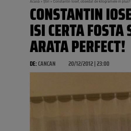
Acasă
»
Știri
»
Constantin Iosef, obsedat de kilogramele in plus? I
CONSTANTIN IOSE
ISI CERTA FOSTA 
ARATA PERFECT!
DE:
CANCAN
20/12/2012 | 23:00