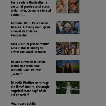
Fosta vedetă Big Brother a
născut al șaselea copil acasă,
în dormitor. Ce nume adorabil
a primit
...
Ancheta COVID-19 ia o nouă
turnură. Anthony Fauci, găsit
vinovat de sfidarea
Congresului
Casa visurilor prinde contur!
Gina Pistol și Smiley au
arătat cum arată șantierul
Daiana a revenit la Insula
Iubirii cu o schimbare
radicală. Radu Vâlcan:
„Wow!”
Michelle Pfeiffer se retrage
din filme? Actrița, declarație
surprinzătoare după 45 de
ani de carieră
Vezi toate știrile