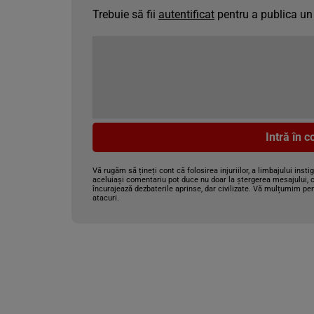
Trebuie să fii
autentificat
pentru a publica un
Intră în 
Vă rugăm să țineți cont că folosirea injuriilor, a limbajului insti
aceluiași comentariu pot duce nu doar la ștergerea mesajului, c
încurajează dezbaterile aprinse, dar civilizate. Vă mulțumim pen
atacuri.