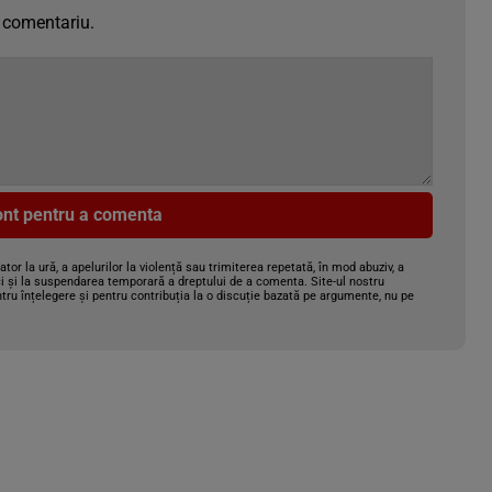
 comentariu.
cont pentru a comenta
gator la ură, a apelurilor la violență sau trimiterea repetată, în mod abuziv, a
i și la suspendarea temporară a dreptului de a comenta. Site-ul nostru
tru înțelegere și pentru contribuția la o discuție bazată pe argumente, nu pe