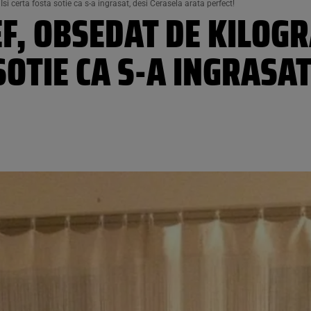
si certa fosta sotie ca s-a ingrasat, desi Cerasela arata perfect!
F, OBSEDAT DE KILOG
SOTIE CA S-A INGRASAT