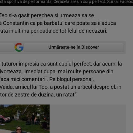
sta sportiva de performanta, Cerasela are un corp perfect. Sursa: Faceb
 Teo si-a gasit perechea si urmeaza sa se
pe Constantin ca pe barbatul care poate sa ii aduca
ta in ultima perioada de tot felul de necazuri.
Urmărește-ne în Discover
t tuturor impresia ca sunt cuplul perfect, dar acum, la
divorteaza. Imediat dupa, mai multe persoane din
 faca mici comentarii. Pe blogul personal,
aida, amicul lui Teo, a postat un articol despre el, in
or de zestre de duzina, un ratat”.