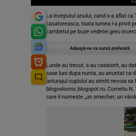
Fo
La inceputul anului, cand s-a aflat ca
casatoreasca, toata lumea l-a privit 
zambetul pe buze vedetei greu incerca
Adaugă-ne ca sursă preferată
Lunile au trecut, s-au casatorit, au da
sase luni dupa nunta, au anuntat ca 
anturajul cuplului au simtit nevoia sa
blogoslovnic.blogspot.ro, Corneliu N. V
care il numeste „un smecher, un vânăt