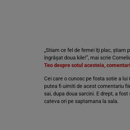
„Stiam ce fel de femei îţi plac, ştiam 
îngrăşat doua kile!”, mai scrie Cornel
Teo despre sotul acesteia, comentarii
Cei care o cunosc pe fosta sotie a lu
putea fi uimiti de acest comentariu fi
sai, dupa doua sarcini. E drept, a fos
cateva ori pe saptamana la sala.