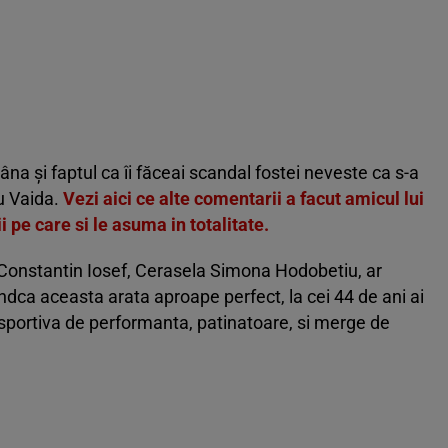
pâna şi faptul ca îi făceai scandal fostei neveste ca s-a
iu Vaida.
Vezi aici ce alte comentarii a facut amicul lui
 pe care si le asuma in totalitate.
i Constantin Iosef, Cerasela Simona Hodobetiu, ar
indca aceasta arata aproape perfect, la cei 44 de ani ai
t sportiva de performanta, patinatoare, si merge de