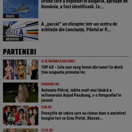
Drona care a explodat în Bulgaria, aproape de
România, a fost identificată. Ce...
DIGI24
A „parcat” un elicopter într-un centru de
echitație din Constanța. Pilotul ar fi...
MEDIAFAX
PARTENERI
CE SE ÎNTÂMPLĂ DOCTORE?
TOP 40 – Cele mai sexy femei din lume! Ce dietă
ține ocupanta primului loc
PROSPORT.RO
Antonela Pătruț, iubita mult mai tânără a
milionarului Arpad Paszkany, s-a fotografiat în
jacuzzi
CIAO.RO
Poveştile de iubire care au rămas doar o amintire!
Imagini tari cu Gina Pistol, Răzvan...
CLICK.RO