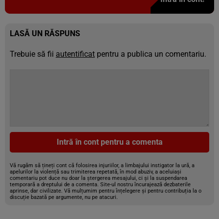
LASĂ UN RĂSPUNS
Trebuie să fii
autentificat
pentru a publica un comentariu.
Intră în cont pentru a comenta
Vă rugăm să țineți cont că folosirea injuriilor, a limbajului instigator la ură, a
apelurilor la violență sau trimiterea repetată, în mod abuziv, a aceluiași
comentariu pot duce nu doar la ștergerea mesajului, ci și la suspendarea
temporară a dreptului de a comenta. Site-ul nostru încurajează dezbaterile
aprinse, dar civilizate. Vă mulțumim pentru înțelegere și pentru contribuția la o
discuție bazată pe argumente, nu pe atacuri.