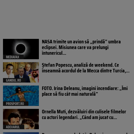
NASA trimite un avion să „prindă” umbra
eclipsei. Misiunea care va prelungi
întunericul...
MEDIAFAX
Ștefan Popescu, analiză de weekend. Ce
înseamnă acordul de la Mecca dintre Turcia,...
GANDUL.RO
FOTO. Irina Deleanu, imagini incendiare: „Îmi
place să fiu cât mai naturală”
PROSPORT.RO
Ornella Muti, dezvăluiri din culisele filmelor
cu actori legendari. „Când am jucat cu...
ADEVARUL