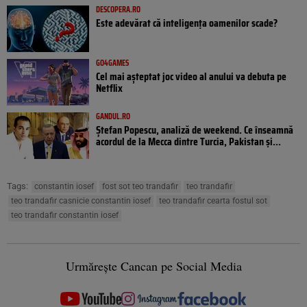
DESCOPERA.RO
Este adevărat că inteligența oamenilor scade?
GO4GAMES
Cel mai așteptat joc video al anului va debuta pe
Netflix
GANDUL.RO
Ștefan Popescu, analiză de weekend. Ce înseamnă
acordul de la Mecca dintre Turcia, Pakistan şi...
Tags:
constantin iosef
fost sot teo trandafir
teo trandafir
teo trandafir casnicie constantin iosef
teo trandafir cearta fostul sot
teo trandafir constantin iosef
Urmărește Cancan pe Social Media