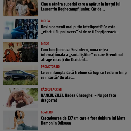
Cine e tânăra superbă care a apărut la brațul lui
Laurențiu Reghecampf junior. Cât de...
DIGI 24
Devin oamenii mai puțin inteligenți? Ce este
„efectul Flynn invers” și de ce îi îngrijorează...
DIGI24
Cum funcționează Sovintern, noua rețea
internațională a „socialiștilor” cu care Kremlinul
atrage recruți din Occident...
PROMOTOR.RO
Ce se întâmplă dacă trebuie să fugi cu Tesla în timp
ce încarcă? Un atac...
RÂZI CU LACRIMI
BANCUL ZILEI. Badea Gheorghe: – Nu pot face
dragoste!
GO4IT.RO
Cascadoarea de 137 cm care a fost dublura lui Matt
Damon în Odiseea