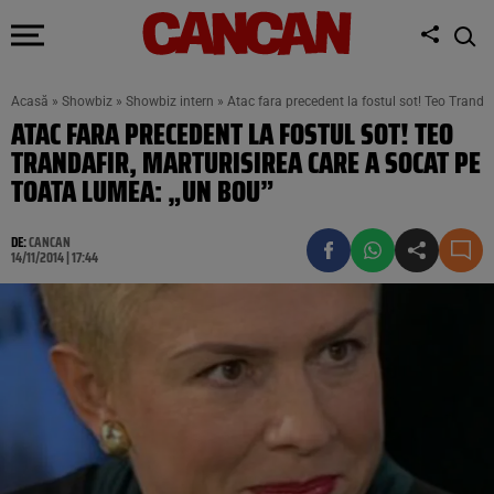
Acasă
»
Showbiz
»
Showbiz intern
»
Atac fara precedent la fostul sot! Teo Tranda
ATAC FARA PRECEDENT LA FOSTUL SOT! TEO
TRANDAFIR, MARTURISIREA CARE A SOCAT PE
TOATA LUMEA: „UN BOU”
DE:
CANCAN
14/11/2014 | 17:44