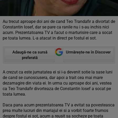
Au trecut aproape doi ani de cand Teo Trandafir a divortat de
Constantin Iosef, dar se pare ca ranile nu i s-au inchis nici
acum. Prezentatoarea TV a facut o marturisire care a socat
pe toata lumea. L-a atacat in direct pe fostul ei sot.
Adaugă-ne ca sursă
Urmărește-ne în Discover
preferată
A crezut ca este jumatatea ei si i-a devenit sotie la sase luni
de cand se cunoscusera, dar apoi a trait cea mai mare
dezamagire din viata ei. In urma cu aproape doi ani, vestea
ca Teo Trandafir divorteaza de Constantin Iosef a socat pe
toata lumea.
Daca pana acum prezentatoarea TV a evitat sa povesteasca
prea multe lucruri din mariajul ei si a vorbit foarte frumos
despre fostul ei sot, acum a reusit sa socheze pe toata