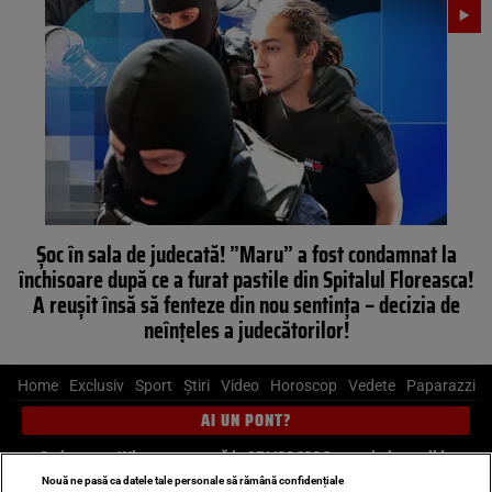
Șoc în sala de judecată! ”Maru” a fost condamnat la
închisoare după ce a furat pastile din Spitalul Floreasca!
A reușit însă să fenteze din nou sentința – decizia de
neînțeles a judecătorilor!
Home
Exclusiv
Sport
Știri
Video
Horoscop
Vedete
Paparazzi
AI UN PONT?
Scrie-ne pe Whatsapp
, sună la 0741226226 sau trimite mail la
pont@cancan.ro
Nouă ne pasă ca datele tale personale să rămână confidențiale