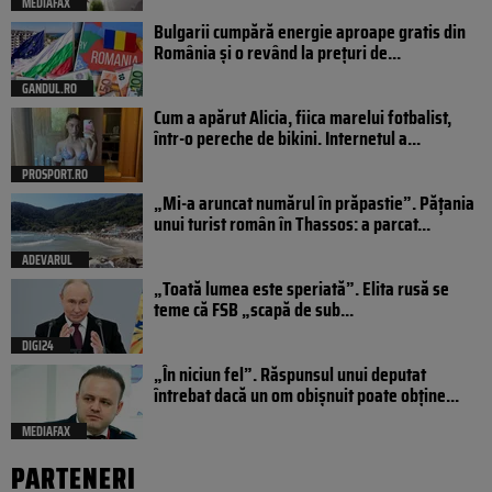
MEDIAFAX
Bulgarii cumpără energie aproape gratis din
România și o revând la prețuri de...
GANDUL.RO
Cum a apărut Alicia, fiica marelui fotbalist,
într-o pereche de bikini. Internetul a...
PROSPORT.RO
„Mi-a aruncat numărul în prăpastie”. Pățania
unui turist român în Thassos: a parcat...
ADEVARUL
„Toată lumea este speriată”. Elita rusă se
teme că FSB „scapă de sub...
DIGI24
„În niciun fel”. Răspunsul unui deputat
întrebat dacă un om obișnuit poate obține...
MEDIAFAX
PARTENERI