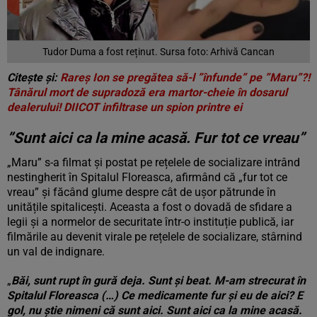
Tudor Duma a fost reținut. Sursa foto: Arhivă Cancan
Citește și:
Rareș Ion se pregătea să-l ”înfunde” pe ”Maru”?!
Tânărul mort de supradoză era martor-cheie în dosarul
dealerului! DIICOT infiltrase un spion printre ei
”Sunt aici ca la mine acasă. Fur tot ce vreau”
„Maru” s-a filmat și postat pe rețelele de socializare intrând
nestingherit în Spitalul Floreasca, afirmând că „fur tot ce
vreau” și făcând glume despre cât de ușor pătrunde în
unitățile spitalicești. Aceasta a fost o dovadă de sfidare a
legii și a normelor de securitate într-o instituție publică, iar
filmările au devenit virale pe rețelele de socializare, stârnind
un val de indignare.
„
Băi, sunt rupt în gură deja. Sunt și beat. M-am strecurat în
Spitalul Floreasca (…) Ce medicamente fur și eu de aici? E
gol, nu știe nimeni că sunt aici. Sunt aici ca la mine acasă.