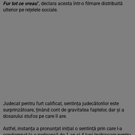
Fur tot ce vreau
”, declara acesta într-o filmare distribuită
ulterior pe rețelele sociale.
Judecat pentru furt calificat, sentința judecătorilor este
surprinzătoare, ținând cont de gravitatea faptelor, dar și a
dosarului stufos pe care îl are.
Astfel, instanța a pronunțat inițial o sentință prin care l-a
condamnat la o pedeapsă de 1 an și 4 luni închisoare pentru