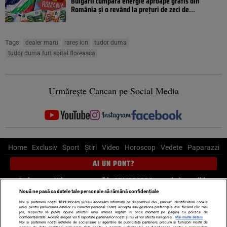
Bulgarii cumpără energie aproape gratis din
România și o revând la prețuri de zeci de...
Tags:
dealer maru
rareș ion
tudor duma
tudor duma furt spital floreasca
Urmărește Cancan pe Social Media
Home
Exclusiv
Sport
Știri
Video
Horoscop
Vedete
Paparazzi
AI UN PONT?
Scrie-ne pe Whatsapp
, sună la 0741226226 sau trimite mail la
pont@cancan.ro
Nouă ne pasă ca datele tale personale să rămână confidențiale
Noi și partenerii noștri
1019
stocăm și/sau accesăm informații pe dispozitivul dvs., precum identificatorii cookie
unici pentru prelucrarea datelor cu caracter personal. Puteți accepta sau gestiona preferințele dvs. făcând clic mai
Știri interne
Știri externe
Politică
jos, respectiv vă puteți opune utilizării unui interes legitim în orice moment pe pagina cu politica de
confidențialitate. Aceste alegeri vor fi raportate partenerilor noștri și nu vă vor afecta navigarea.
Mai multe detalii
Noi si partenerii nostri (retelele de socializare si agentiile de publicitate partenere, precum si furnizorii nostri de