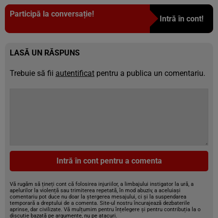
Participă la conversație!
Intră în cont!
LASĂ UN RĂSPUNS
Trebuie să fii
autentificat
pentru a publica un comentariu.
Intră în cont pentru a comenta
Vă rugăm să țineți cont că folosirea injuriilor, a limbajului instigator la ură, a
apelurilor la violență sau trimiterea repetată, în mod abuziv, a aceluiași
comentariu pot duce nu doar la ștergerea mesajului, ci și la suspendarea
temporară a dreptului de a comenta. Site-ul nostru încurajează dezbaterile
aprinse, dar civilizate. Vă mulțumim pentru înțelegere și pentru contribuția la o
discuție bazată pe argumente, nu pe atacuri.