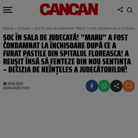
Acasă
»
Exclusiv
»
Șoc în sala de judecată! ”Maru” a fost condamnat la închisoare d
ȘOC ÎN SALA DE JUDECATĂ! ”MARU” A FOST
CONDAMNAT LA ÎNCHISOARE DUPĂ CE A
FURAT PASTILE DIN SPITALUL FLOREASCA! A
REUȘIT ÎNSĂ SĂ FENTEZE DIN NOU SENTINȚA
– DECIZIA DE NEÎNȚELES A JUDECĂTORILOR!
DE:
KEVA IOSIF
28/04/2025 | 14:51