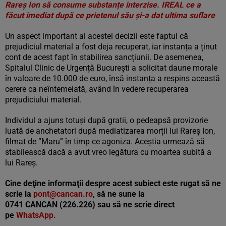
Rareș Ion să consume substanțe interzise. IREAL ce a
făcut imediat după ce prietenul său și-a dat ultima suflare
Un aspect important al acestei decizii este faptul că
prejudiciul material a fost deja recuperat, iar instanța a ținut
cont de acest fapt în stabilirea sancțiunii. De asemenea,
Spitalul Clinic de Urgență București a solicitat daune morale
în valoare de 10.000 de euro, însă instanța a respins această
cerere ca neîntemeiată, având în vedere recuperarea
prejudiciului material.
Individul a ajuns totuși după gratii, o pedeapsă provizorie
luată de anchetatori după mediatizarea morții lui Rareș Ion,
filmat de ”Maru” în timp ce agoniza. Aceștia urmează să
stabilească dacă a avut vreo legătura cu moartea subită a
lui Rareș.
Cine deţine informaţii despre acest subiect este rugat să ne
scrie la
pont@cancan.ro
, să ne sune la
0741 CANCAN (226.226) sau să ne scrie direct
pe
WhatsApp.