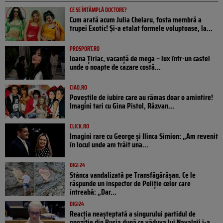
CE SE ÎNTÂMPLĂ DOCTORE?
Cum arată acum Julia Chelaru, fosta membră a
trupei Exotic! Și-a etalat formele voluptoase, la...
PROSPORT.RO
Ioana Țiriac, vacanță de mega – lux într-un castel
unde o noapte de cazare costă...
CIAO.RO
Poveştile de iubire care au rămas doar o amintire!
Imagini tari cu Gina Pistol, Răzvan...
CLICK.RO
Imagini rare cu George și Ilinca Simion: „Am revenit
în locul unde am trăit una...
DIGI 24
Stânca vandalizată pe Transfăgărășan. Ce le
răspunde un inspector de Poliție celor care
întreabă: „Dar...
DIGI24
Reacția neașteptată a singurului partidul de
opoziţie din Rusia după ce văduva lui Navalnîi i-a...