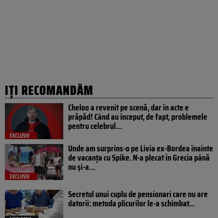
IȚI RECOMANDĂM
Cheloo a revenit pe scenă, dar în acte e
prăpăd! Când au început, de fapt, problemele
pentru celebrul…
EXCLUSIV
Unde am surprins-o pe Livia ex-Bordea înainte
de vacanța cu Spike. N-a plecat în Grecia până
nu și-a…
EXCLUSIV
Secretul unui cuplu de pensionari care nu are
datorii: metoda plicurilor le-a schimbat...