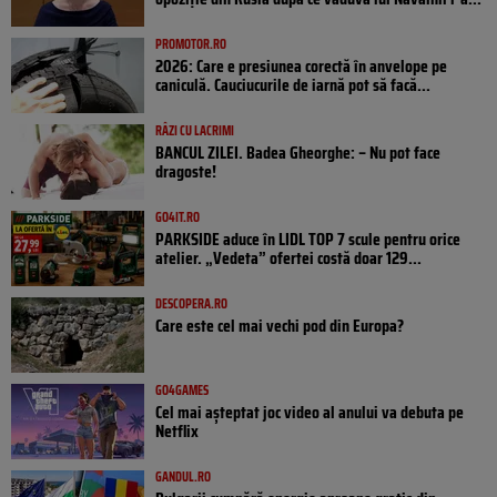
PROMOTOR.RO
2026: Care e presiunea corectă în anvelope pe
caniculă. Cauciucurile de iarnă pot să facă...
RÂZI CU LACRIMI
BANCUL ZILEI. Badea Gheorghe: – Nu pot face
dragoste!
GO4IT.RO
PARKSIDE aduce în LIDL TOP 7 scule pentru orice
atelier. „Vedeta” ofertei costă doar 129...
DESCOPERA.RO
Care este cel mai vechi pod din Europa?
GO4GAMES
Cel mai așteptat joc video al anului va debuta pe
Netflix
GANDUL.RO