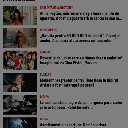
CE SE ÎNTÂMPLĂ DOCTORE?
Alina Pușcău, mărturisire sfâșietoare înainte de
operație. A fost diagnosticată cu cancer la sân în...
PROSPORT.RO
„Bătălia pentru 50.000.000 de dolari”. Divorțul
anului: Anamaria atacă averea milionarului
CIAO.RO
Poveştile de iubire care au rămas doar o amintire!
Imagini tari cu Gina Pistol, Răzvan...
CLICK.RO
Moment neașteptat pentru Theo Rose la Nibiru!
Artista a fost întreruptă pe scenă
DIGI 24
Ce sunt punctele negre de pe marginea parbrizului
și la ce folosesc. Rolul lor este...
DIGI24
Avertismentul experților: România riscă