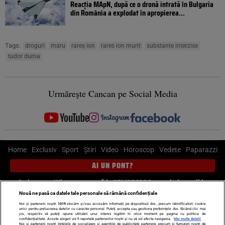
Reacția MApN, după ce o dronă intrată în Bulgaria
din România a explodat în apropierea...
Tags:
droguri
maru
rareș ion
rares ion murit
substante interzise
tudor duma
Urmărește Cancan pe Social Media
Home
Exclusiv
Sport
Știri
Video
Horoscop
Vedete
Paparazzi
AI UN PONT?
Scrie-ne pe Whatsapp
, sună la 0741226226 sau trimite mail la
pont@cancan.ro
Nouă ne pasă ca datele tale personale să rămână confidențiale
Noi și partenerii noștri
1019
stocăm și/sau accesăm informații pe dispozitivul dvs., precum identificatorii cookie
unici pentru prelucrarea datelor cu caracter personal. Puteți accepta sau gestiona preferințele dvs. făcând clic mai
Știri interne
Știri externe
Politică
jos, respectiv vă puteți opune utilizării unui interes legitim în orice moment pe pagina cu politica de
confidențialitate. Aceste alegeri vor fi raportate partenerilor noștri și nu vă vor afecta navigarea.
Mai multe detalii
Noi si partenerii nostri (retelele de socializare si agentiile de publicitate partenere, precum si furnizorii nostri de