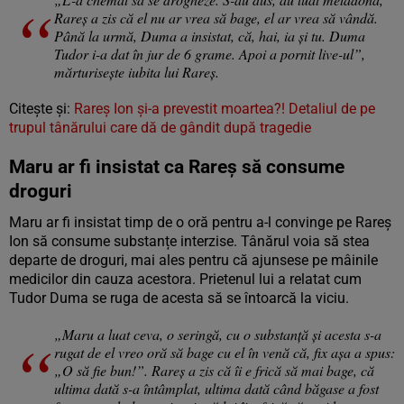
Rareş a zis că el nu ar vrea să bage, el ar vrea să vândă.
Până la urmă, Duma a insistat, că, hai, ia şi tu. Duma
Tudor i-a dat în jur de 6 grame. Apoi a pornit live-ul”,
mărturisește iubita lui Rareș.
Citește și:
Rareș Ion și-a prevestit moartea?! Detaliul de pe
trupul tânărului care dă de gândit după tragedie
Maru ar fi insistat ca Rareș să consume
droguri
Maru ar fi insistat timp de o oră pentru a-l convinge pe Rareș
Ion să consume substanțe interzise. Tânărul voia să stea
departe de droguri, mai ales pentru că ajunsese pe mâinile
medicilor din cauza acestora. Prietenul lui a relatat cum
Tudor Duma se ruga de acesta să se întoarcă la viciu.
„Maru a luat ceva, o seringă, cu o substanţă şi acesta s-a
rugat de el vreo oră să bage cu el în venă că, fix aşa a spus:
„O să fie bun!”. Rareş a zis că îi e frică să mai bage, că
ultima dată s-a întâmplat, ultima dată când băgase a fost