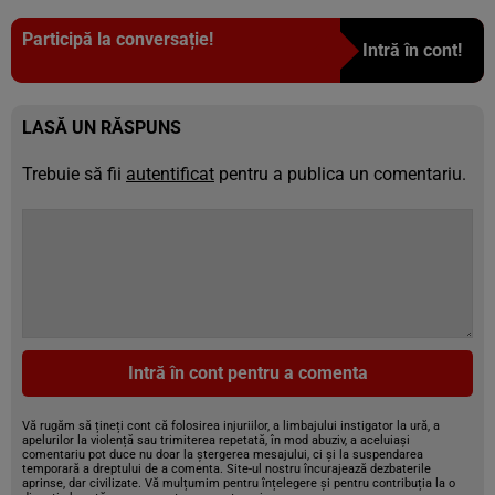
Participă la conversație!
Intră în cont!
LASĂ UN RĂSPUNS
Trebuie să fii
autentificat
pentru a publica un comentariu.
Intră în cont pentru a comenta
Vă rugăm să țineți cont că folosirea injuriilor, a limbajului instigator la ură, a
apelurilor la violență sau trimiterea repetată, în mod abuziv, a aceluiași
comentariu pot duce nu doar la ștergerea mesajului, ci și la suspendarea
temporară a dreptului de a comenta. Site-ul nostru încurajează dezbaterile
aprinse, dar civilizate. Vă mulțumim pentru înțelegere și pentru contribuția la o