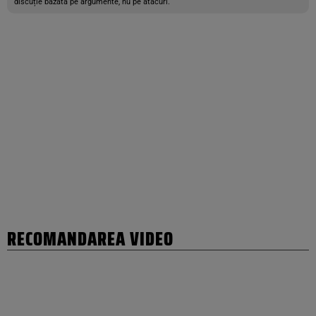
discuție bazată pe argumente, nu pe atacuri.
RECOMANDAREA VIDEO