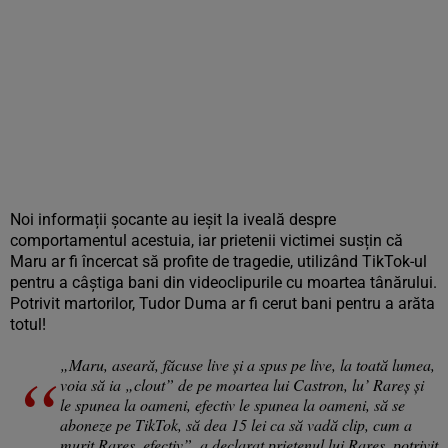
Noi informații șocante au ieșit la iveală despre
comportamentul acestuia, iar prietenii victimei susțin că
Maru ar fi încercat să profite de tragedie, utilizând TikTok-ul
pentru a câștiga bani din videoclipurile cu moartea tânărului.
Potrivit martorilor, Tudor Duma ar fi cerut bani pentru a arăta
totul!
„
Maru, aseară, făcuse live şi a spus pe live, la toată lumea,
voia să ia „clout” de pe moartea lui Castron, lu’ Rareş şi
le spunea la oameni, efectiv le spunea la oameni, să se
aboneze pe TikTok, să dea 15 lei ca să vadă clip, cum a
murit Rareş, efectiv”, a declarat prietenul lui Rareș, potrivit