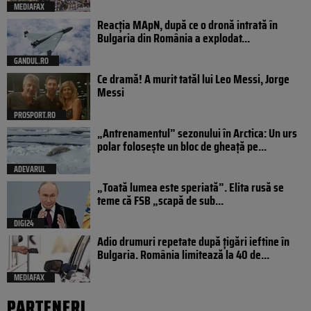
MEDIAFAX
Reacția MApN, după ce o dronă intrată în
Bulgaria din România a explodat...
GANDUL.RO
Ce dramă! A murit tatăl lui Leo Messi, Jorge
Messi
PROSPORT.RO
„Antrenamentul” sezonului în Arctica: Un urs
polar folosește un bloc de gheață pe...
ADEVARUL
„Toată lumea este speriată”. Elita rusă se
teme că FSB „scapă de sub...
DIGI24
Adio drumuri repetate după țigări ieftine în
Bulgaria. România limitează la 40 de...
MEDIAFAX
PARTENERI