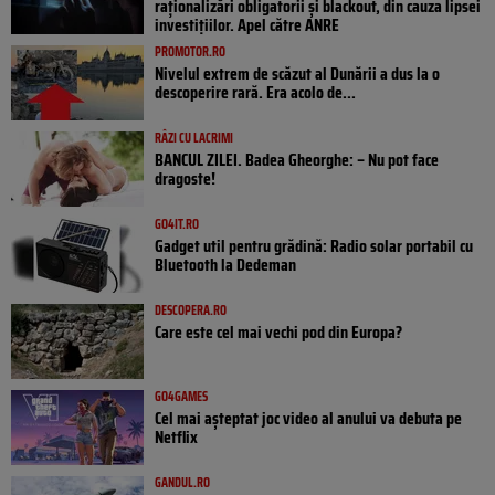
raționalizări obligatorii și blackout, din cauza lipsei
investițiilor. Apel către ANRE
PROMOTOR.RO
Nivelul extrem de scăzut al Dunării a dus la o
descoperire rară. Era acolo de...
RÂZI CU LACRIMI
BANCUL ZILEI. Badea Gheorghe: – Nu pot face
dragoste!
GO4IT.RO
Gadget util pentru grădină: Radio solar portabil cu
Bluetooth la Dedeman
DESCOPERA.RO
Care este cel mai vechi pod din Europa?
GO4GAMES
Cel mai așteptat joc video al anului va debuta pe
Netflix
GANDUL.RO