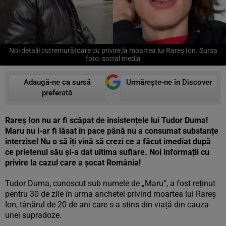
Noi detalii cutremurătoare cu privire la moartea lui Rareș Ion. Sursa
foto: social media
Adaugă-ne ca sursă
Urmărește-ne în Discover
preferată
Rareș Ion nu ar fi scăpat de insistențele lui Tudor Duma!
Maru nu l-ar fi lăsat în pace până nu a consumat substanțe
interzise! Nu o să îți vină să crezi ce a făcut imediat după
ce prietenul său și-a dat ultima suflare. Noi informații cu
privire la cazul care a șocat România!
Tudor Duma, cunoscut sub numele de „Maru”, a fost reținut
pentru 30 de zile în urma anchetei privind moartea lui Rareș
Ion, tânărul de 20 de ani care s-a stins din viață din cauza
unei supradoze.