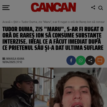
Acasă
»
Știri
»
Tudor Duma, zis ”Maru”, s-ar fi rugat o oră de Rareș Ion să consume
TUDOR DUMA, ZIS ”MARU”, S-AR FI RUGAT O
ORĂ DE RAREȘ ION SĂ CONSUME SUBSTANȚE
INTERZISE. IREAL CE A FĂCUT IMEDIAT DUPĂ
CE PRIETENUL SĂU ȘI-A DAT ULTIMA SUFLARE
DE:
MIHAELA IOANA
18/04/2025 | 17:12