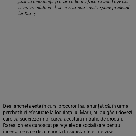
faza cu ambulanţa şi a zis că lui îi e frică să mai bage aşa
ceva, vreodată în el, şi că n-ar mai vrea”, spune prietenul
lui Rareș.
Deși ancheta este în curs, procurorii au anunțat că, în urma
percheziției efectuate la locuința lui Maru, nu au găsit dovezi
care să sugereze implicarea acestuia în trafic de droguri.
Rareș Ion era cunoscut pe rețelele de socializare pentru
încercările sale de a renunța la substanțele interzise.