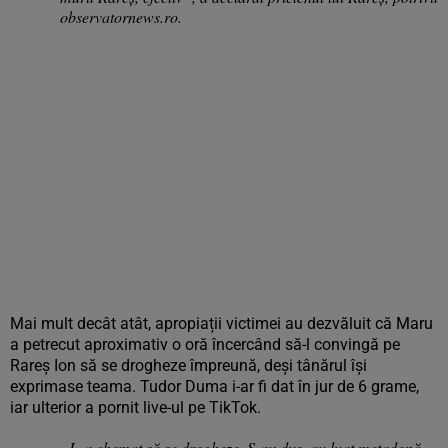
observatornews.ro
.
Mai mult decât atât, apropiații victimei au dezvăluit că Maru
a petrecut aproximativ o oră încercând să-l convingă pe
Rareș Ion să se drogheze împreună, deși tânărul își
exprimase teama. Tudor Duma i-ar fi dat în jur de 6 grame,
iar ulterior a pornit live-ul pe TikTok.
„L-a chemat să se drogheze. S-au dus, au luat metadonă,