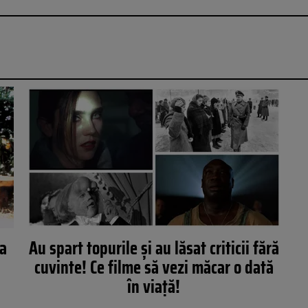
la
Au spart topurile și au lăsat criticii fără
cuvinte! Ce filme să vezi măcar o dată
în viață!