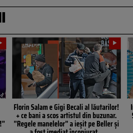
I
Florin Salam e Gigi Becali al lăutarilor!
+ ce bani a scos artistul din buzunar.
!”
”Regele manelelor” a ieșit pe Beller și
a fost imediat înconjurat…