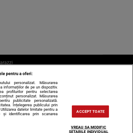
arazzi
ele pentru a oferi:
ite mail la pont@cancan.ro
inutului personalizat. Măsurarea
informațiilor de pe un dispozitiv.
rea profilurilor pentru selectarea
e conținut personalizat. Măsurarea
pentru publicitate personalizată.
itatea. Înțelegerea publicului prin
Utilizarea datelor limitate pentru a
ACCEPT TOATE
 și identificarea prin scanarea
Horoscop
VREAU SA MODIFIC
-urile
Despre noi
Contact
SETARILE INDIVIDUAL