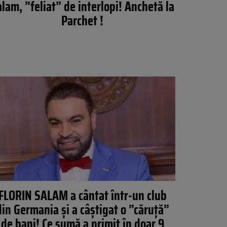
lam, ”feliat” de interlopi! Anchetă la
Parchet !
FLORIN SALAM a cântat într-un club
din Germania şi a câştigat o ”căruţă”
de bani! Ce sumă a primit în doar 9