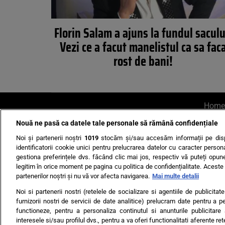
Florin Salam a ajuns la fundul saculu
Vezi ce a facut manelistul ca sa fac
rost de bani!
Home
Nouă ne pasă ca datele tale personale să rămână confidențiale
AI UN PONT?
Scrie-ne p
Noi și partenerii noștri
1019
stocăm și/sau accesăm informații pe disp
identificatorii cookie unici pentru prelucrarea datelor cu caracter person
gestiona preferințele dvs. făcând clic mai jos, respectiv vă puteți opune 
legitim în orice moment pe pagina cu politica de confidențialitate. Aceste a
partenerilor noștri și nu vă vor afecta navigarea.
Mai multe detalii
Noi si partenerii nostri (retelele de socializare si agentiile de publicita
Ultimele s
furnizorii nostri de servicii de date analitice) prelucram date pentru a p
functioneze, pentru a personaliza continutul si anunturile publicitare
Echipa editorială
Termeni si
interesele si/sau profilul dvs., pentru a va oferi functionalitati aferente ret