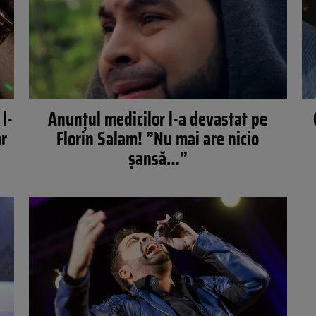
l-
Anunţul medicilor l-a devastat pe
or
Florin Salam! ”Nu mai are nicio
şansă…”