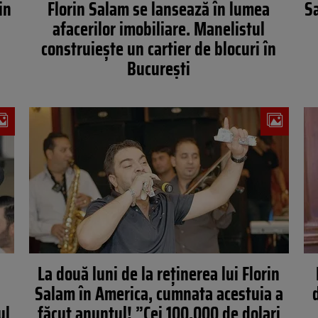
in
Florin Salam se lansează în lumea
Sa
afacerilor imobiliare. Manelistul
construiește un cartier de blocuri în
București
La două luni de la reţinerea lui Florin
Salam în America, cumnata acestuia a
ul
făcut anunţul! ”Cei 100.000 de dolari