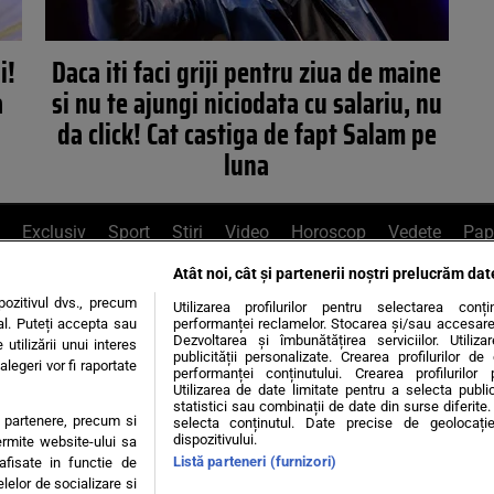
i!
Daca iti faci griji pentru ziua de maine
a
si nu te ajungi niciodata cu salariu, nu
da click! Cat castiga de fapt Salam pe
luna
Exclusiv
Sport
Știri
Video
Horoscop
Vedete
Pap
Atât noi, cât și partenerii noștri prelucrăm dat
e Whatsapp
, sună la 0741226226 sau trim
ozitivul dvs., precum
Utilizarea profilurilor pentru selectarea conț
al. Puteți accepta sau
performanței reclamelor. Stocarea și/sau accesarea 
Dezvoltarea și îmbunătățirea serviciilor. Utiliza
utilizării unui interes
publicității personalizate. Crearea profilurilor d
legeri vor fi raportate
Știri interne
Știri externe
Politică
performanței conținutului. Crearea profilurilor 
Utilizarea de date limitate pentru a selecta public
statistici sau combinații de date din surse diferite. 
te partenere, precum si
selecta conținutul. Date precise de geolocație
tiri
Diete
Insula Iubirii
Dictionar de vise
LIFE STYLE
dispozitivului.
ermite website-ului sa
Listă parteneri (furnizori)
 afisate in functie de
 condiții
Politica de confidențialitate
Politica privind Cookie
elelor de socializare si