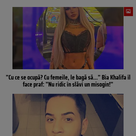
”Cu ce se ocupă? Cu femeile, le bagă să…” Bia Khalifa îl
face praf: ”Nu ridic în slăvi un misogin!”