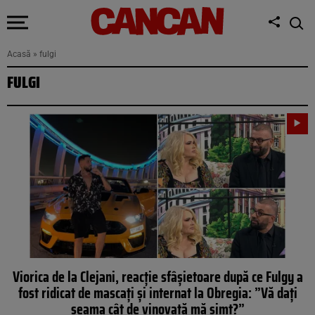
Acasă
»
fulgi
FULGI
Viorica de la Clejani, reacție sfâșietoare după ce Fulgy a
fost ridicat de mascați și internat la Obregia: ”Vă dați
seama cât de vinovată mă simt?”