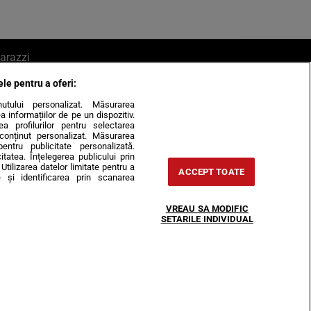
arazzi
ele pentru a oferi:
ite mail la pont@cancan.ro
inutului personalizat. Măsurarea
informațiilor de pe un dispozitiv.
rea profilurilor pentru selectarea
e conținut personalizat. Măsurarea
pentru publicitate personalizată.
itatea. Înțelegerea publicului prin
Utilizarea datelor limitate pentru a
ACCEPT TOATE
 și identificarea prin scanarea
Horoscop
VREAU SA MODIFIC
-urile
Despre noi
Contact
SETARILE INDIVIDUAL
31407, CIF: RO35451445