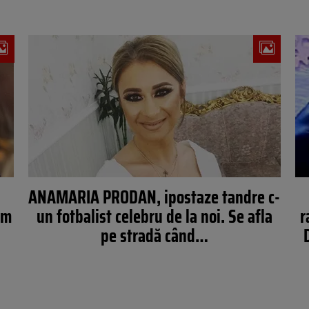
ANAMARIA PRODAN, ipostaze tandre c-
um
un fotbalist celebru de la noi. Se afla
r
a
pe stradă când…