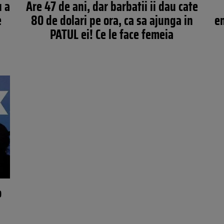
u a
Are 47 de ani, dar barbatii ii dau cate
e
80 de dolari pe ora, ca sa ajunga in
em
PATUL ei! Ce le face femeia
o