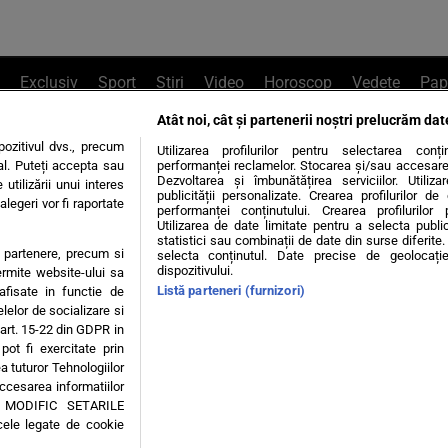
Exclusiv
Sport
Știri
Video
Horoscop
Vedete
Pap
Atât noi, cât și partenerii noștri prelucrăm dat
e Whatsapp
, sună la 0741226226 sau trim
ozitivul dvs., precum
Utilizarea profilurilor pentru selectarea conț
al. Puteți accepta sau
performanței reclamelor. Stocarea și/sau accesarea 
Dezvoltarea și îmbunătățirea serviciilor. Utiliza
utilizării unui interes
publicității personalizate. Crearea profilurilor d
legeri vor fi raportate
Știri interne
Știri externe
Politică
performanței conținutului. Crearea profilurilor 
Utilizarea de date limitate pentru a selecta public
statistici sau combinații de date din surse diferite. 
te partenere, precum si
selecta conținutul. Date precise de geolocație
tiri
Diete
Insula Iubirii
Dictionar de vise
LIFE STYLE
dispozitivului.
ermite website-ului sa
Listă parteneri (furnizori)
 afisate in functie de
 condiții
Politica de confidențialitate
Politica privind Cookie
elelor de socializare si
 art. 15-22 din GDPR in
pot fi exercitate prin
Modifică Setările
a tuturor Tehnologiilor
accesarea informatiilor
A MODIFIC SETARILE
© 2026 - Toate drepturile rezervate
cele legate de cookie
ING SRL, Adresa: București, Sos Fabrica de Glucoză, nr. 21, parter, sector 2, J20160006