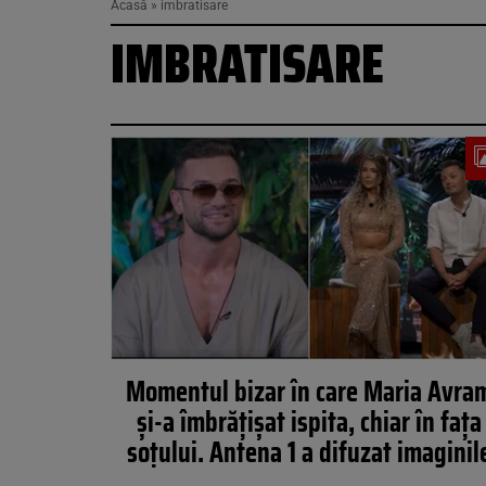
Acasă
»
imbratisare
IMBRATISARE
Momentul bizar în care Maria Avra
și-a îmbrățișat ispita, chiar în fața
soțului. Antena 1 a difuzat imaginil