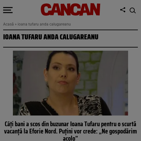
Acasă
»
ioana tufaru anda calugareanu
IOANA TUFARU ANDA CALUGAREANU
Câți bani a scos din buzunar Ioana Tufaru pentru o scurtă
vacanță la Eforie Nord. Puțini vor crede: „Ne gospodărim
acolo”