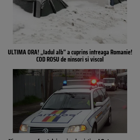
ULTIMA ORA! „Iadul alb” a cuprins intreaga Romanie!
COD ROSU de ninsori si viscol