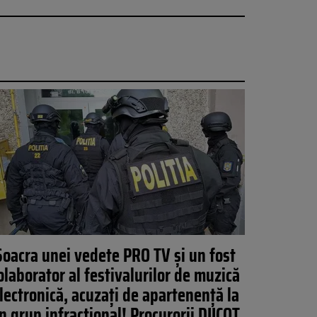
Soacra unei vedete PRO TV și un fost
olaborator al festivalurilor de muzică
lectronică, acuzați de apartenență la
n grup infracțional! Procurorii DIICOT