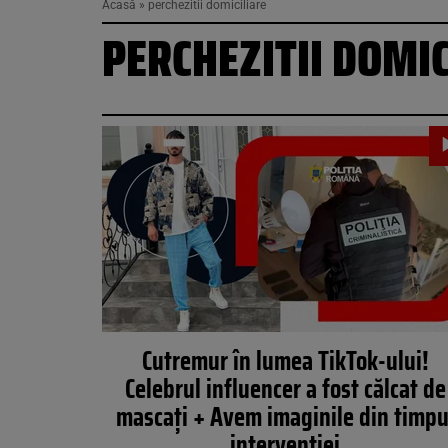
Acasă
»
perchezitii domiciliare
PERCHEZITII DOMIC
Cutremur în lumea TikTok-ului!
Celebrul influencer a fost călcat de
mascați + Avem imaginile din timpu
intervenției