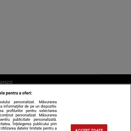
arazzi
ele pentru a oferi:
ite mail la pont@cancan.ro
inutului personalizat. Măsurarea
informațiilor de pe un dispozitiv.
rea profilurilor pentru selectarea
e conținut personalizat. Măsurarea
pentru publicitate personalizată.
itatea. Înțelegerea publicului prin
Utilizarea datelor limitate pentru a
ACCEPT TOATE