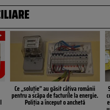
ILIARE
Ce „soluţie” au găsit câţiva românii
pentru a scăpa de facturile la energie.
c
l
Poliţia a început o anchetă
e
u