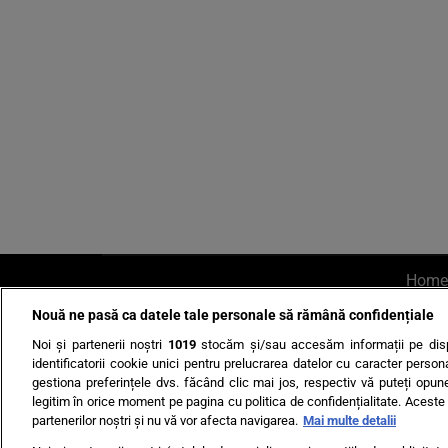
Home
Nouă ne pasă ca datele tale personale să rămână confidențiale
AI UN PONT?
Scrie-ne p
Noi și partenerii noștri
1019
stocăm și/sau accesăm informații pe disp
identificatorii cookie unici pentru prelucrarea datelor cu caracter person
gestiona preferințele dvs. făcând clic mai jos, respectiv vă puteți opune 
legitim în orice moment pe pagina cu politica de confidențialitate. Aceste a
partenerilor noștri și nu vă vor afecta navigarea.
Mai multe detalii