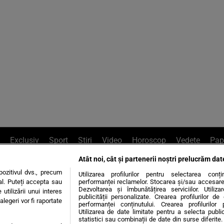
Exclusiv
Sport
Știri
Video
Horoscop
Vedete
Pap
Atât noi, cât și partenerii noștri prelucrăm dat
e Whatsapp
, sună la 0741226226 sau trim
ozitivul dvs., precum
Utilizarea profilurilor pentru selectarea conț
al. Puteți accepta sau
performanței reclamelor. Stocarea și/sau accesarea 
Dezvoltarea și îmbunătățirea serviciilor. Utiliza
utilizării unui interes
publicității personalizate. Crearea profilurilor d
legeri vor fi raportate
Știri interne
Știri externe
Politică
performanței conținutului. Crearea profilurilor 
Utilizarea de date limitate pentru a selecta public
statistici sau combinații de date din surse diferite. 