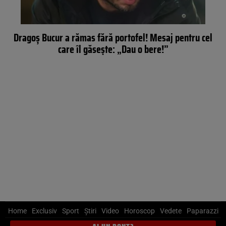
Dragoş Bucur a rămas fără portofel! Mesaj pentru cel
care îl găseşte: „Dau o bere!”
Home
Exclusiv
Sport
Știri
Video
Horoscop
Vedete
Paparazzi