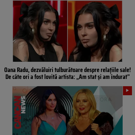
Oana Radu, dezvăluiri tulburătoare despre relațiile sale!
De câte ori a fost lovită artista: „Am stat și am îndurat”